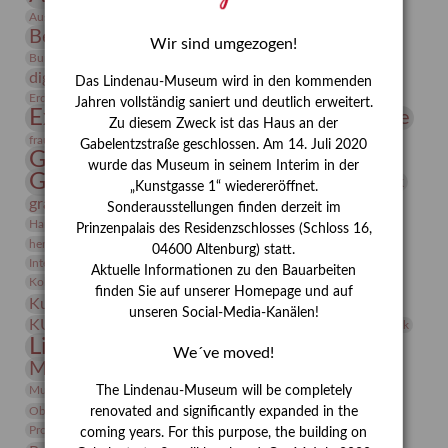
Bauhaus
Ausstellung „Vier Winde“
Berlin in den Zwanziger Jahren
Bernhard August von Lindenau
Bibliothek
Wir sind umgezogen!
Conrad Felixmüller
Burg Posterstein
Depot
Der Blaue Reiter
digitallabor
Entartete Kunst
Enteignung
Das Lindenau-Museum wird in den kommenden
estrusker
Erdmann Julius Dietrich
Erlebnisportal
Exlibris
Jahren vollständig saniert und deutlich erweitert.
Expressionismus
Fotografie
Florenz
Festrede
Zu diesem Zweck ist das Haus an der
Frauen in der Antike und heute
frauen
Gabelentzstraße geschlossen. Am 14. Juli 2020
Gerhard-Altenbourg-Preis
wurde das Museum in seinem Interim in der
Gerhard Altenbourg
Grafik
Gerhard Kurt Müller
„Kunstgasse 1“ wiedereröffnet.
grafische sammlung
griechische Mythologie
Sonderausstellungen finden derzeit im
Heldinnen
Hanns-Conon von der Gabelentz
Heinrich Kirchhoff
Prinzenpalais des Residenzschlosses (Schloss 16,
herman de vries
Humboldt
Insekten
04600 Altenburg) statt.
Integriertes Schädlingsmanagement
Italien
Jahresempfang
Jubiläum
Aktuelle Informationen zu den Bauarbeiten
Kunst
Kolosseum
Kooperationsausstellung
Korkmodelle
finden Sie auf unserer Homepage und auf
Kunstvermittlung
Kunstmuseum
Kunst von Kühl
unseren Social-Media-Kanälen!
Künstler
KUNSTWAND
Künstlerin
Kurs
Lehmbruck
Lindenau-Museum
Marstall
Messeakademie
We´ve moved!
Museumsgeschichte
Museumsnacht
Natur
Museumspädagogik
Mäzen
Napoleon
Neue Remise
The Lindenau-Museum will be completely
Objekt im Fokus
Paul Klee
Peter Schnürpel
Phelloplastik
Pohlhof
renovated and significantly expanded in the
Provenienzforschung
Provenienz
coming years. For this purpose, the building on