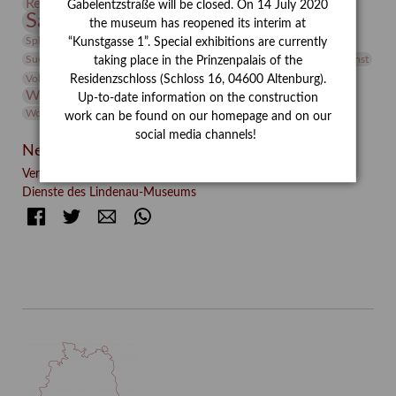
Restaurierung
Restitution
Rudi Lesser
Ruth Wolf-Rehfeld
Gabelentzstraße will be closed. On 14 July 2020
Sammlung
Samstagszeichner
Skulptur
Sonderausstellung
the museum has reopened its interim at
studio
Studio Bildende Kunst
Sphinx
studioDIGITAL
“Kunstgasse 1”. Special exhibitions are currently
Vermittlung
Suermondt-Ludwig-Museum
Video
Videokunst
taking place in the Prinzenpalais of the
Volontariat
Walter Rheiner
Weihnachten
Werefkin
Residenzschloss (Schloss 16, 04600 Altenburg).
Werkbetrachtung
Wissenschaft
Winter
Wolf and Dog
Up-to-date information on the construction
Wolf und Hund
Zirkuswoche
work can be found on our homepage and on our
social media channels!
Neueste Beiträge
Verschenkt, verkauft, vergessen? – Kunstdetektivinnen im
Dienste des Lindenau-Museums
Facebook
Twitter
E-mail
WhatsApp