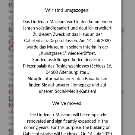
Bernhard August von Lindenau
Bibliothek
Wir sind umgezogen!
Conrad Felixmüller
Burg Posterstein
Depot
Der Blaue Reiter
digitallabor
Entartete Kunst
Enteignung
Das Lindenau-Museum wird in den kommenden
estrusker
Erdmann Julius Dietrich
Erlebnisportal
Exlibris
Expressionismus
Jahren vollständig saniert und deutlich erweitert.
Fotografie
Florenz
Festrede
Zu diesem Zweck ist das Haus an der
Frauen in der Antike und heute
frauen
Gerhard-Altenbourg-Preis
Gabelentzstraße geschlossen. Am 14. Juli 2020
wurde das Museum in seinem Interim in der
Gerhard Altenbourg
Grafik
Gerhard Kurt Müller
„Kunstgasse 1“ wiedereröffnet.
grafische sammlung
griechische Mythologie
Sonderausstellungen finden derzeit im
Heldinnen
Hanns-Conon von der Gabelentz
Heinrich Kirchhoff
Prinzenpalais des Residenzschlosses (Schloss 16,
herman de vries
Humboldt
Insekten
04600 Altenburg) statt.
Integriertes Schädlingsmanagement
Italien
Jahresempfang
Jubiläum
Kunst
Aktuelle Informationen zu den Bauarbeiten
Kolosseum
Kooperationsausstellung
Korkmodelle
Kunstvermittlung
finden Sie auf unserer Homepage und auf
Kunstmuseum
Kunst von Kühl
Künstler
unseren Social-Media-Kanälen!
KUNSTWAND
Künstlerin
Kurs
Lehmbruck
Lindenau-Museum
Marstall
Messeakademie
We´ve moved!
Museumsgeschichte
Museumsnacht
Natur
Museumspädagogik
Mäzen
Napoleon
Neue Remise
The Lindenau-Museum will be completely
Objekt im Fokus
Paul Klee
Peter Schnürpel
Phelloplastik
Pohlhof
renovated and significantly expanded in the
Provenienzforschung
Provenienz
coming years. For this purpose, the building on
Restaurierung
Restitution
Rudi Lesser
Ruth Wolf-Rehfeld
Gabelentzstraße will be closed. On 14 July 2020