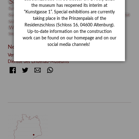
Sammlung
Samstagszeichner
Skulptur
Sonderausstellung
the museum has reopened its interim at
studio
Studio Bildende Kunst
Sphinx
studioDIGITAL
“Kunstgasse 1”. Special exhibitions are currently
Vermittlung
Suermondt-Ludwig-Museum
Video
Videokunst
taking place in the Prinzenpalais of the
Volontariat
Walter Rheiner
Weihnachten
Werefkin
Residenzschloss (Schloss 16, 04600 Altenburg).
Werkbetrachtung
Wissenschaft
Winter
Wolf and Dog
Up-to-date information on the construction
Wolf und Hund
Zirkuswoche
work can be found on our homepage and on our
social media channels!
Neueste Beiträge
Verschenkt, verkauft, vergessen? – Kunstdetektivinnen im
Dienste des Lindenau-Museums
Facebook
Twitter
E-mail
WhatsApp