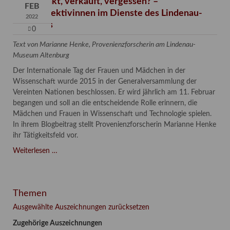
Verschenkt, verkauft, vergessen? –
FEB
Kunstdetektivinnen im Dienste des Lindenau-
2022
Museums
0
Text von Marianne Henke, Provenienzforscherin am Lindenau-
Museum Altenburg
Der Internationale Tag der Frauen und Mädchen in der
Wissenschaft wurde 2015 in der Generalversammlung der
Vereinten Nationen beschlossen. Er wird jährlich am 11. Februar
begangen und soll an die entscheidende Rolle erinnern, die
Mädchen und Frauen in Wissenschaft und Technologie spielen.
In ihrem Blogbeitrag stellt Provenienzforscherin Marianne Henke
ihr Tätigkeitsfeld vor.
Verschenkt,
Weiterlesen …
verkauft,
vergessen?
–
Themen
Kunstdetektivinnen
im
Ausgewählte Auszeichnungen zurücksetzen
Dienste
Zugehörige Auszeichnungen
des