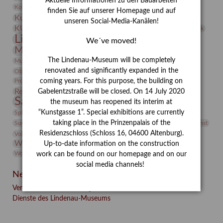
Aktuelle Informationen zu den Bauarbeiten
Kunst
Kolosseum
Kooperationsausstellung
Korkmodelle
finden Sie auf unserer Homepage und auf
Kunstvermittlung
Kunstmuseum
Kunst von Kühl
unseren Social-Media-Kanälen!
Künstler
KUNSTWAND
Künstlerin
Kurs
Lehmbruck
Lindenau-Museum
Marstall
Messeakademie
We´ve moved!
Museumsgeschichte
Museumsnacht
Natur
The Lindenau-Museum will be completely
Museumspädagogik
Mäzen
Napoleon
Neue Remise
renovated and significantly expanded in the
Objekt im Fokus
Paul Klee
Peter Schnürpel
Phelloplastik
Pohlhof
Provenienzforschung
coming years. For this purpose, the building on
Provenienz
Restaurierung
Gabelentzstraße will be closed. On 14 July 2020
Restitution
Rudi Lesser
Ruth Wolf-Rehfeld
Sammlung
the museum has reopened its interim at
Samstagszeichner
Skulptur
Sonderausstellung
studio
Studio Bildende Kunst
“Kunstgasse 1”. Special exhibitions are currently
Sphinx
studioDIGITAL
Vermittlung
taking place in the Prinzenpalais of the
Suermondt-Ludwig-Museum
Video
Videokunst
Residenzschloss (Schloss 16, 04600 Altenburg).
Volontariat
Walter Rheiner
Weihnachten
Werefkin
Werkbetrachtung
Wissenschaft
Up-to-date information on the construction
Winter
Wolf and Dog
Wolf und Hund
Zirkuswoche
work can be found on our homepage and on our
social media channels!
Neueste Beiträge
Verschenkt, verkauft, vergessen? – Kunstdetektivinnen im
Dienste des Lindenau-Museums
Facebook
Twitter
E-mail
WhatsApp