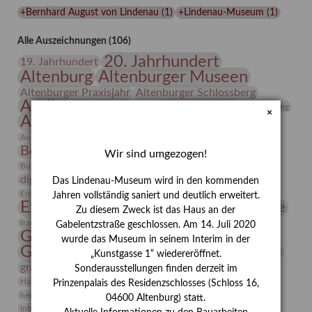
Lindenau-
+Bernhard August von Lindenau
(
1
)
+Lindenau-Museum
(
1
)
Museums
Alle Auszeichnungen (106)
20. Jahrhundert
19. Jahrhundert
Altenburg
Altenburger Museen
Altenburger Praxisjahr
Altenburger Schlossberg
Antike
Archäologie
Architektur
Archiv
Asta Gröting
×
Ausstellung
Ausstellung "Berliner Blätter"
Bauhaus
Ausstellung „Vier Winde“
Berlin in den Zwanziger Jahren
Bernhard August von Lindenau
Bibliothek
Wir sind umgezogen!
Conrad Felixmüller
Burg Posterstein
Depot
Der Blaue Reiter
digitallabor
Entartete Kunst
Enteignung
Das Lindenau-Museum wird in den kommenden
estrusker
Erdmann Julius Dietrich
Erlebnisportal
Exlibris
Jahren vollständig saniert und deutlich erweitert.
Expressionismus
Fotografie
Florenz
Festrede
Zu diesem Zweck ist das Haus an der
Frauen in der Antike und heute
frauen
Gabelentzstraße geschlossen. Am 14. Juli 2020
Gerhard-Altenbourg-Preis
wurde das Museum in seinem Interim in der
Gerhard Altenbourg
Grafik
Gerhard Kurt Müller
„Kunstgasse 1“ wiedereröffnet.
grafische sammlung
griechische Mythologie
Sonderausstellungen finden derzeit im
Heldinnen
Hanns-Conon von der Gabelentz
Heinrich Kirchhoff
Prinzenpalais des Residenzschlosses (Schloss 16,
herman de vries
Humboldt
Insekten
04600 Altenburg) statt.
Integriertes Schädlingsmanagement
Italien
Jahresempfang
Jubiläum