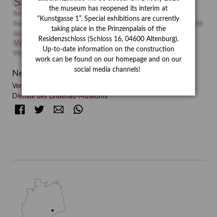
Sammlung
Samstagszeichner
Skulptur
Sonderausstellung
the museum has reopened its interim at
studio
Studio Bildende Kunst
Sphinx
studioDIGITAL
“Kunstgasse 1”. Special exhibitions are currently
Vermittlung
Suermondt-Ludwig-Museum
Video
Videokunst
taking place in the Prinzenpalais of the
Volontariat
Walter Rheiner
Weihnachten
Werefkin
Residenzschloss (Schloss 16, 04600 Altenburg).
Werkbetrachtung
Wissenschaft
Winter
Wolf and Dog
Up-to-date information on the construction
Wolf und Hund
Zirkuswoche
work can be found on our homepage and on our
social media channels!
Neueste Beiträge
Verschenkt, verkauft, vergessen? – Kunstdetektivinnen im
Dienste des Lindenau-Museums
Facebook
Twitter
E-mail
WhatsApp