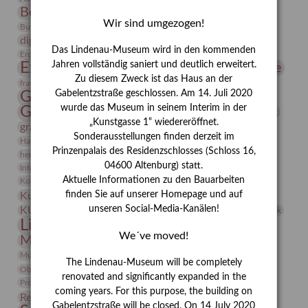
Bernhard August von Lindenau
Bibliothek
Wir sind umgezogen!
Conrad Felixmüller
Burg Posterstein
Depot
Der Blaue Reiter
digitallabor
Entartete Kunst
Enteignung
Das Lindenau-Museum wird in den kommenden
estrusker
Erdmann Julius Dietrich
Erlebnisportal
Exlibris
Expressionismus
Jahren vollständig saniert und deutlich erweitert.
Fotografie
Florenz
Festrede
Zu diesem Zweck ist das Haus an der
Frauen in der Antike und heute
frauen
Gerhard-Altenbourg-Preis
Gabelentzstraße geschlossen. Am 14. Juli 2020
wurde das Museum in seinem Interim in der
Gerhard Altenbourg
Grafik
Gerhard Kurt Müller
„Kunstgasse 1“ wiedereröffnet.
grafische sammlung
griechische Mythologie
Sonderausstellungen finden derzeit im
Heldinnen
Hanns-Conon von der Gabelentz
Heinrich Kirchhoff
Prinzenpalais des Residenzschlosses (Schloss 16,
herman de vries
Humboldt
Insekten
04600 Altenburg) statt.
Integriertes Schädlingsmanagement
Italien
Jahresempfang
Jubiläum
Kunst
Aktuelle Informationen zu den Bauarbeiten
Kolosseum
Kooperationsausstellung
Korkmodelle
Kunstvermittlung
finden Sie auf unserer Homepage und auf
Kunstmuseum
Kunst von Kühl
Künstler
unseren Social-Media-Kanälen!
KUNSTWAND
Künstlerin
Kurs
Lehmbruck
Lindenau-Museum
Marstall
Messeakademie
We´ve moved!
Museumsgeschichte
Museumsnacht
Natur
Museumspädagogik
Mäzen
Napoleon
Neue Remise
The Lindenau-Museum will be completely
Objekt im Fokus
Paul Klee
Peter Schnürpel
Phelloplastik
Pohlhof
renovated and significantly expanded in the
Provenienzforschung
Provenienz
coming years. For this purpose, the building on
Restaurierung
Restitution
Rudi Lesser
Ruth Wolf-Rehfeld
Gabelentzstraße will be closed. On 14 July 2020