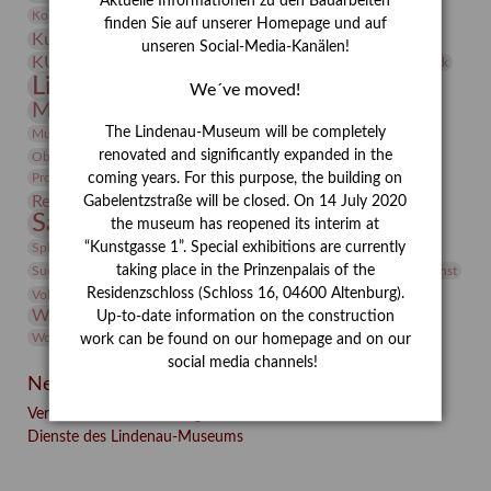
Aktuelle Informationen zu den Bauarbeiten
Kunst
Kolosseum
Kooperationsausstellung
Korkmodelle
finden Sie auf unserer Homepage und auf
Kunstvermittlung
Kunstmuseum
Kunst von Kühl
unseren Social-Media-Kanälen!
Künstler
KUNSTWAND
Künstlerin
Kurs
Lehmbruck
Lindenau-Museum
Marstall
Messeakademie
We´ve moved!
Museumsgeschichte
Museumsnacht
Natur
The Lindenau-Museum will be completely
Museumspädagogik
Mäzen
Napoleon
Neue Remise
renovated and significantly expanded in the
Objekt im Fokus
Paul Klee
Peter Schnürpel
Phelloplastik
Pohlhof
Provenienzforschung
coming years. For this purpose, the building on
Provenienz
Restaurierung
Gabelentzstraße will be closed. On 14 July 2020
Restitution
Rudi Lesser
Ruth Wolf-Rehfeld
Sammlung
the museum has reopened its interim at
Samstagszeichner
Skulptur
Sonderausstellung
studio
Studio Bildende Kunst
“Kunstgasse 1”. Special exhibitions are currently
Sphinx
studioDIGITAL
Vermittlung
taking place in the Prinzenpalais of the
Suermondt-Ludwig-Museum
Video
Videokunst
Residenzschloss (Schloss 16, 04600 Altenburg).
Volontariat
Walter Rheiner
Weihnachten
Werefkin
Werkbetrachtung
Wissenschaft
Up-to-date information on the construction
Winter
Wolf and Dog
Wolf und Hund
Zirkuswoche
work can be found on our homepage and on our
social media channels!
Neueste Beiträge
Verschenkt, verkauft, vergessen? – Kunstdetektivinnen im
Dienste des Lindenau-Museums
Facebook
Twitter
E-mail
WhatsApp