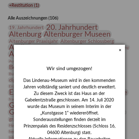
Lindenau-
+Restitution
(
1
)
Museums
Alle Auszeichnungen (106)
20. Jahrhundert
19. Jahrhundert
Altenburg
Altenburger Museen
Altenburger Praxisjahr
Altenburger Schlossberg
Antike
Archäologie
Architektur
Archiv
Asta Gröting
×
Ausstellung
Ausstellung "Berliner Blätter"
Bauhaus
Ausstellung „Vier Winde“
Berlin in den Zwanziger Jahren
Bernhard August von Lindenau
Bibliothek
Wir sind umgezogen!
Conrad Felixmüller
Burg Posterstein
Depot
Der Blaue Reiter
digitallabor
Entartete Kunst
Enteignung
Das Lindenau-Museum wird in den kommenden
estrusker
Erdmann Julius Dietrich
Erlebnisportal
Exlibris
Jahren vollständig saniert und deutlich erweitert.
Expressionismus
Fotografie
Florenz
Festrede
Zu diesem Zweck ist das Haus an der
Frauen in der Antike und heute
frauen
Gabelentzstraße geschlossen. Am 14. Juli 2020
Gerhard-Altenbourg-Preis
wurde das Museum in seinem Interim in der
Gerhard Altenbourg
Grafik
Gerhard Kurt Müller
„Kunstgasse 1“ wiedereröffnet.
grafische sammlung
griechische Mythologie
Sonderausstellungen finden derzeit im
Heldinnen
Hanns-Conon von der Gabelentz
Heinrich Kirchhoff
Prinzenpalais des Residenzschlosses (Schloss 16,
herman de vries
Humboldt
Insekten
04600 Altenburg) statt.
Integriertes Schädlingsmanagement
Italien
Jahresempfang
Jubiläum