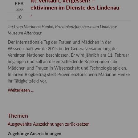
Verschenkt, verkauft, vergessen? –
FEB
Kunstdetektivinnen im Dienste des Lindenau-
2022
Museums
0
Text von Marianne Henke, Provenienzforscherin am Lindenau-
Museum Altenburg
Der Internationale Tag der Frauen und Mädchen in der
Wissenschaft wurde 2015 in der Generalversammlung der
Vereinten Nationen beschlossen. Er wird jährlich am 11. Februar
begangen und soll an die entscheidende Rolle erinnern, die
Mädchen und Frauen in Wissenschaft und Technologie spielen.
In ihrem Blogbeitrag stellt Provenienzforscherin Marianne Henke
ihr Tätigkeitsfeld vor.
Verschenkt,
Weiterlesen …
verkauft,
vergessen?
–
Themen
Kunstdetektivinnen
im
Ausgewählte Auszeichnungen zurücksetzen
Dienste
Zugehörige Auszeichnungen
des