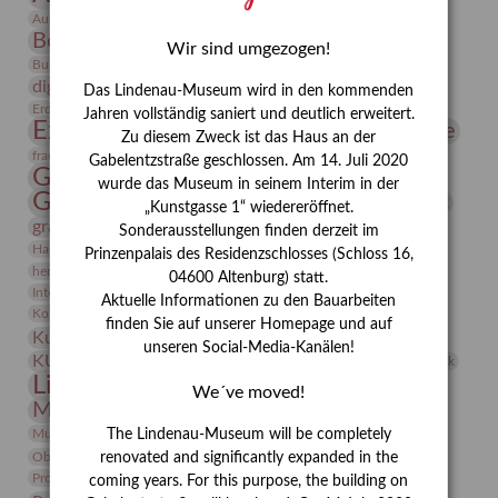
Bauhaus
Ausstellung „Vier Winde“
Berlin in den Zwanziger Jahren
Bernhard August von Lindenau
Bibliothek
Wir sind umgezogen!
Conrad Felixmüller
Burg Posterstein
Depot
Der Blaue Reiter
digitallabor
Entartete Kunst
Enteignung
Das Lindenau-Museum wird in den kommenden
estrusker
Erdmann Julius Dietrich
Erlebnisportal
Exlibris
Jahren vollständig saniert und deutlich erweitert.
Expressionismus
Fotografie
Florenz
Festrede
Zu diesem Zweck ist das Haus an der
Frauen in der Antike und heute
frauen
Gabelentzstraße geschlossen. Am 14. Juli 2020
Gerhard-Altenbourg-Preis
wurde das Museum in seinem Interim in der
Gerhard Altenbourg
Grafik
Gerhard Kurt Müller
„Kunstgasse 1“ wiedereröffnet.
grafische sammlung
griechische Mythologie
Sonderausstellungen finden derzeit im
Heldinnen
Hanns-Conon von der Gabelentz
Heinrich Kirchhoff
Prinzenpalais des Residenzschlosses (Schloss 16,
herman de vries
Humboldt
Insekten
04600 Altenburg) statt.
Integriertes Schädlingsmanagement
Italien
Jahresempfang
Jubiläum
Aktuelle Informationen zu den Bauarbeiten
Kunst
Kolosseum
Kooperationsausstellung
Korkmodelle
finden Sie auf unserer Homepage und auf
Kunstvermittlung
Kunstmuseum
Kunst von Kühl
unseren Social-Media-Kanälen!
Künstler
KUNSTWAND
Künstlerin
Kurs
Lehmbruck
Lindenau-Museum
Marstall
Messeakademie
We´ve moved!
Museumsgeschichte
Museumsnacht
Natur
Museumspädagogik
Mäzen
Napoleon
Neue Remise
The Lindenau-Museum will be completely
Objekt im Fokus
Paul Klee
Peter Schnürpel
Phelloplastik
Pohlhof
renovated and significantly expanded in the
Provenienzforschung
Provenienz
coming years. For this purpose, the building on