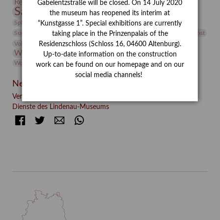
Restaurierung
Restitution
Rudi Lesser
Ruth Wolf-Rehfeld
Gabelentzstraße will be closed. On 14 July 2020
Sammlung
Samstagszeichner
Skulptur
Sonderausstellung
the museum has reopened its interim at
studio
Studio Bildende Kunst
Sphinx
studioDIGITAL
“Kunstgasse 1”. Special exhibitions are currently
Vermittlung
Suermondt-Ludwig-Museum
Video
Videokunst
taking place in the Prinzenpalais of the
Volontariat
Walter Rheiner
Weihnachten
Werefkin
Residenzschloss (Schloss 16, 04600 Altenburg).
Werkbetrachtung
Wissenschaft
Winter
Wolf and Dog
Up-to-date information on the construction
Wolf und Hund
Zirkuswoche
work can be found on our homepage and on our
social media channels!
Neueste Beiträge
Verschenkt, verkauft, vergessen? – Kunstdetektivinnen im
Dienste des Lindenau-Museums
Facebook
Twitter
E-mail
WhatsApp