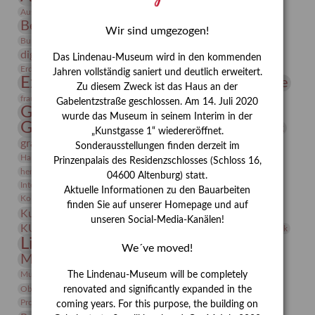
Bauhaus
Ausstellung „Vier Winde“
Berlin in den Zwanziger Jahren
Bernhard August von Lindenau
Bibliothek
Wir sind umgezogen!
Conrad Felixmüller
Burg Posterstein
Depot
Der Blaue Reiter
digitallabor
Entartete Kunst
Enteignung
Das Lindenau-Museum wird in den kommenden
estrusker
Erdmann Julius Dietrich
Erlebnisportal
Exlibris
Jahren vollständig saniert und deutlich erweitert.
Expressionismus
Fotografie
Florenz
Festrede
Zu diesem Zweck ist das Haus an der
Frauen in der Antike und heute
frauen
Gabelentzstraße geschlossen. Am 14. Juli 2020
Gerhard-Altenbourg-Preis
wurde das Museum in seinem Interim in der
Gerhard Altenbourg
Grafik
Gerhard Kurt Müller
„Kunstgasse 1“ wiedereröffnet.
grafische sammlung
griechische Mythologie
Sonderausstellungen finden derzeit im
Heldinnen
Hanns-Conon von der Gabelentz
Heinrich Kirchhoff
Prinzenpalais des Residenzschlosses (Schloss 16,
herman de vries
Humboldt
Insekten
04600 Altenburg) statt.
Integriertes Schädlingsmanagement
Italien
Jahresempfang
Jubiläum
Aktuelle Informationen zu den Bauarbeiten
Kunst
Kolosseum
Kooperationsausstellung
Korkmodelle
finden Sie auf unserer Homepage und auf
Kunstvermittlung
Kunstmuseum
Kunst von Kühl
unseren Social-Media-Kanälen!
Künstler
KUNSTWAND
Künstlerin
Kurs
Lehmbruck
Lindenau-Museum
Marstall
Messeakademie
We´ve moved!
Museumsgeschichte
Museumsnacht
Natur
Museumspädagogik
Mäzen
Napoleon
Neue Remise
The Lindenau-Museum will be completely
Objekt im Fokus
Paul Klee
Peter Schnürpel
Phelloplastik
Pohlhof
renovated and significantly expanded in the
Provenienzforschung
Provenienz
coming years. For this purpose, the building on