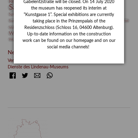
Restaurierung
Restitution
Rudi Lesser
Ruth Wolf-Rehfeld
Gabelentzstraße will be closed. On 14 July 2020
Sammlung
Samstagszeichner
Skulptur
Sonderausstellung
the museum has reopened its interim at
studio
Studio Bildende Kunst
Sphinx
studioDIGITAL
“Kunstgasse 1”. Special exhibitions are currently
Vermittlung
Suermondt-Ludwig-Museum
Video
Videokunst
taking place in the Prinzenpalais of the
Volontariat
Walter Rheiner
Weihnachten
Werefkin
Residenzschloss (Schloss 16, 04600 Altenburg).
Werkbetrachtung
Wissenschaft
Winter
Wolf and Dog
Up-to-date information on the construction
Wolf und Hund
Zirkuswoche
work can be found on our homepage and on our
social media channels!
Neueste Beiträge
Verschenkt, verkauft, vergessen? – Kunstdetektivinnen im
Dienste des Lindenau-Museums
Facebook
Twitter
E-mail
WhatsApp