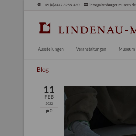
+49 (0)3447 8955-430
info@altenburger-museen.de
SUCHEN
Ausstellungen
Veranstaltungen
Museum
Vorschau
Über das
Blog
Aktuell
Aktuelles
Archiv
Besuch
11
Digitales
FEB
Team
2022
Praktikum
0
Engageme
Publikati