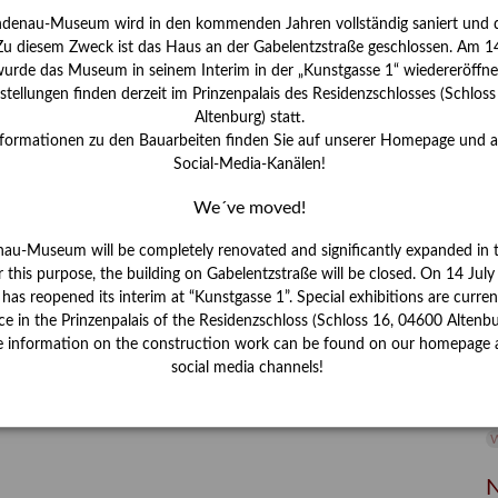
ndenau-Museum wird in den kommenden Jahren vollständig saniert und d
I
 Zu diesem Zweck ist das Haus an der Gabelentzstraße geschlossen. Am 14
J
urde das Museum in seinem Interim in der „Kunstgasse 1“ wiedereröffne
tellungen finden derzeit im Prinzenpalais des Residenzschlosses (Schlos
K
Altenburg) statt.
nformationen zu den Bauarbeiten finden Sie auf unserer Homepage und 
Social-Media-Kanälen!
M
We´ve moved!
P
nau-Museum will be completely renovated and significantly expanded in 
r this purpose, the building on Gabelentzstraße will be closed. On 14 Jul
R
s reopened its interim at “Kunstgasse 1”. Special exhibitions are curren
ce in the Prinzenpalais of the Residenzschloss (Schloss 16, 04600 Altenbu
S
e information on the construction work can be found on our homepage 
social media channels!
S
V
W
W
N