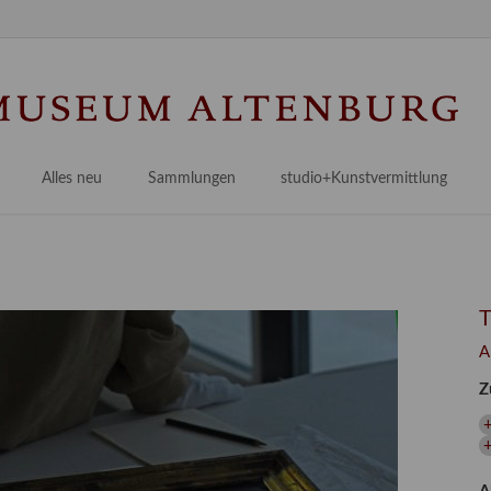
Na
üb
Alles neu
Sammlungen
studio+Kunstvermittlung
 Museum
Planungsstände
Antikensammlungen
studio
Lindenau21PLUS
Frühe italienische Malerei
studioAngebote
Digitalisierung
bellissimo.digital
studioTeam
Provenienzforschung
Malerei 17.–19. Jh.
Angebote für Erwachsene
A
Kulturelle Vermittlung
Deutsche Malerei 20./21. Jh.
Angebote für Kitas
Z
Länderübergreifende kulturtouristische Ziele
 / Praxisprojekt
Grafische Sammlung
Angebote für Schulen
nt
Kunstbibliothek
onen
Restaurierung