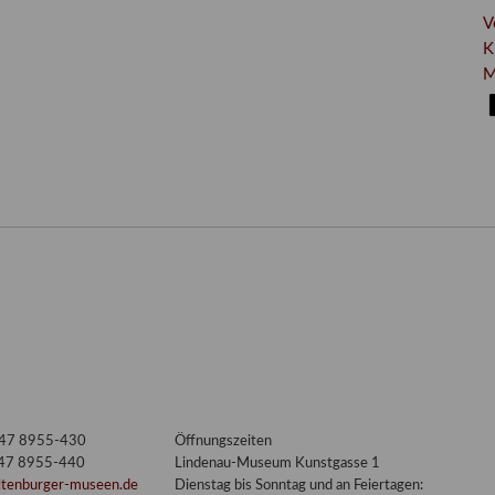
V
K
M
3447 8955-430
Öffnungszeiten
447 8955-440
Lindenau-Museum Kunstgasse 1
ltenburger-museen.de
Dienstag bis Sonntag und an Feiertagen: