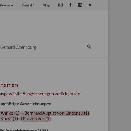
Presse
Kontakt
Blog
vigation
erspringen
Navigation
überspringen
Gerhard Altenbourg
Themen
usgewählte Auszeichnungen zurücksetzen
ugehörige Auszeichnungen
+Antike
(
1
)
+Bernhard August von Lindenau
(
1
)
+Kunst
(
1
)
+Provenienz
(
1
)