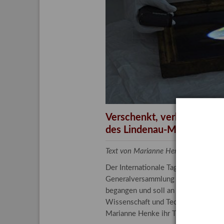
Aktuelle
Bestand
Gesamtv
Grußkar
Kalende
Bestellu
Verschenkt, verkauft, ver
des Lindenau-Museums
Text von Marianne Henke, Provenien
Der Internationale Tag der Frauen 
Generalversammlung der Vereinten N
begangen und soll an die entscheide
Wissenschaft und Technologie spiele
Marianne Henke ihr Tätigkeitsfeld v