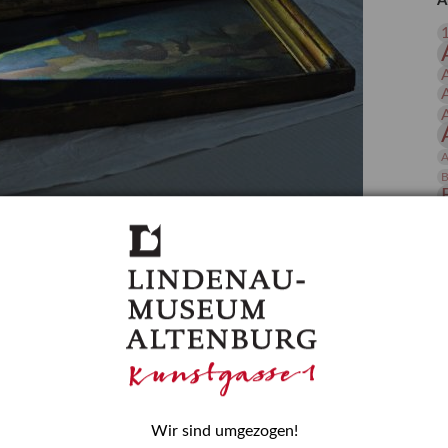
A
 Publikationen
Forschung
skataloge & Editionen
erzeichnis
ten
r
A
ng
B
gessen? – Kunstdetektivinnen im Dienste
D
E
zforscherin am Lindenau-Museum Altenburg
und Mädchen in der Wissenschaft wurde 2015 in der
ationen beschlossen. Er wird jährlich am 11. Februar
nde Rolle erinnern, die Mädchen und Frauen in
n. In ihrem Blogbeitrag stellt Provenienzforscherin
or.
Wir sind umgezogen!
H