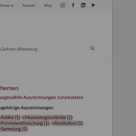
Presse
Kontakt
Blog
vigation
erspringen
Navigation
überspringen
Gerhard Altenbourg
Themen
usgewählte Auszeichnungen zurücksetzen
ugehörige Auszeichnungen
+Antike
(
1
)
+Museumsgeschichte
(
1
)
+Provenienzforschung
(
1
)
+Restitution
(
1
)
+Sammlung
(
1
)