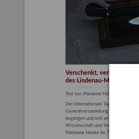
Aktuelle
Bestand
Gesamtv
Grußkar
Kalende
Bestellu
Verschenkt, verkauft, ver
des Lindenau-Museums
Text von Marianne Henke, Provenien
Der Internationale Tag der Frauen 
Generalversammlung der Vereinten N
begangen und soll an die entscheide
Wissenschaft und Technologie spiele
Marianne Henke ihr Tätigkeitsfeld v