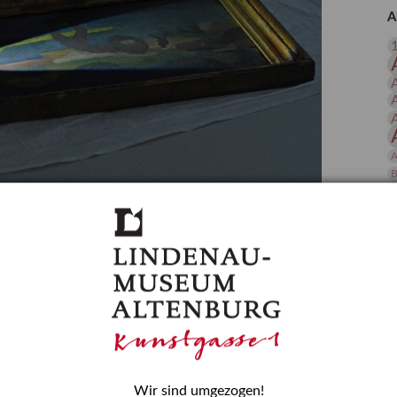
 Publikationen
Forschung
A
skataloge & Editionen
erzeichnis
ten
r
ng
A
B
gessen? – Kunstdetektivinnen im Dienste
D
E
zforscherin am Lindenau-Museum Altenburg
und Mädchen in der Wissenschaft wurde 2015 in der
ationen beschlossen. Er wird jährlich am 11. Februar
nde Rolle erinnern, die Mädchen und Frauen in
n. In ihrem Blogbeitrag stellt Provenienzforscherin
or.
Wir sind umgezogen!