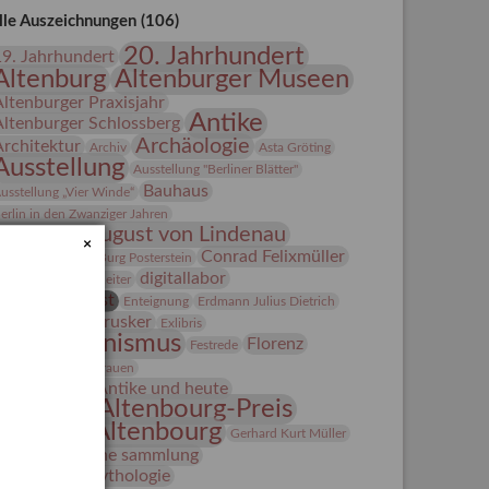
lle Auszeichnungen (106)
20. Jahrhundert
19. Jahrhundert
Altenburg
Altenburger Museen
Altenburger Praxisjahr
Antike
Altenburger Schlossberg
Archäologie
Architektur
Archiv
Asta Gröting
Ausstellung
Ausstellung "Berliner Blätter"
Bauhaus
usstellung „Vier Winde“
erlin in den Zwanziger Jahren
Bernhard August von Lindenau
×
Bibliothek
Conrad Felixmüller
Burg Posterstein
digitallabor
epot
Der Blaue Reiter
Entartete Kunst
Enteignung
Erdmann Julius Dietrich
estrusker
rlebnisportal
Exlibris
Expressionismus
Florenz
Festrede
Fotografie
frauen
Frauen in der Antike und heute
Gerhard-Altenbourg-Preis
Gerhard Altenbourg
Gerhard Kurt Müller
Grafik
grafische sammlung
griechische Mythologie