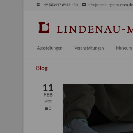
+49 (0)3447 8955-430
info@altenburger-museen.de
SUCHEN
Ausstellungen
Veranstaltungen
Museum
Vorschau
Über das
Blog
Aktuell
Aktuelles
Archiv
Besuch
11
Digitales
FEB
Team
2022
Praktikum
0
Engageme
Publikati