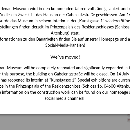
H
ndenau-Museum wird in den kommenden Jahren vollständig saniert und d
I
 Zu diesem Zweck ist das Haus an der Gabelentzstraße geschlossen. Am 14
J
urde das Museum in seinem Interim in der „Kunstgasse 1“ wiedereröffne
tellungen finden derzeit im Prinzenpalais des Residenzschlosses (Schlos
K
Altenburg) statt.
nformationen zu den Bauarbeiten finden Sie auf unserer Homepage und 
Social-Media-Kanälen!
M
We´ve moved!
P
nau-Museum will be completely renovated and significantly expanded in 
r this purpose, the building on Gabelentzstraße will be closed. On 14 Jul
R
s reopened its interim at “Kunstgasse 1”. Special exhibitions are curren
ce in the Prinzenpalais of the Residenzschloss (Schloss 16, 04600 Altenbu
S
e information on the construction work can be found on our homepage 
social media channels!
S
V
W
W