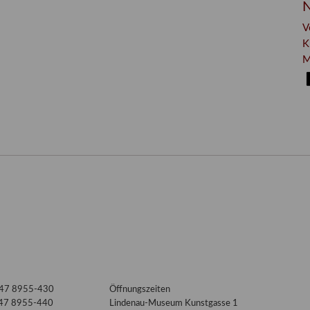
N
V
K
M
3447 8955-430
Öffnungszeiten
447 8955-440
Lindenau-Museum Kunstgasse 1