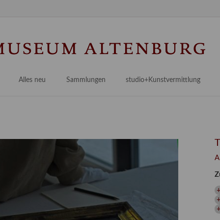
Na
üb
Alles neu
Sammlungen
studio+Kunstvermittlung
 Museum
Planungsstände
Antikensammlungen
studio
Lindenau21PLUS
Frühe italienische Malerei
studioAngebote
Digitalisierung
bellissimo.digital
studioTeam
Provenienzforschung
Malerei 17.–19. Jh.
Angebote für Erwachsene
A
Kulturelle Vermittlung
Deutsche Malerei 20./21. Jh.
Angebote für Kitas
Z
Länderübergreifende kulturtouristische Ziele
 / Praxisprojekt
Grafische Sammlung
Angebote für Schulen
nt
Kunstbibliothek
onen
Restaurierung