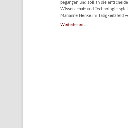
begangen und soll an die entscheide
Aktuelle
Wissenschaft und Technologie spiele
Bestand
Marianne Henke ihr Tätigkeitsfeld v
Gesamtv
Verschenkt,
Weiterlesen …
verkauft,
Grußkar
vergessen?
Kalende
–
Bestellu
Kunstdetektivinnen
im
Dienste
des
Lindenau-
Museums