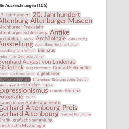
lle Auszeichnungen (106)
20. Jahrhundert
19. Jahrhundert
Altenburg
Altenburger Museen
Altenburger Praxisjahr
Antike
Altenburger Schlossberg
Archäologie
Architektur
Archiv
Asta Gröting
Ausstellung
Ausstellung "Berliner Blätter"
Bauhaus
usstellung „Vier Winde“
erlin in den Zwanziger Jahren
Bernhard August von Lindenau
Bibliothek
Conrad Felixmüller
Burg Posterstein
digitallabor
epot
Der Blaue Reiter
Entartete Kunst
Enteignung
Erdmann Julius Dietrich
estrusker
rlebnisportal
Exlibris
Expressionismus
Florenz
Festrede
Fotografie
frauen
Frauen in der Antike und heute
Gerhard-Altenbourg-Preis
Gerhard Altenbourg
Gerhard Kurt Müller
Grafik
grafische sammlung
griechische Mythologie