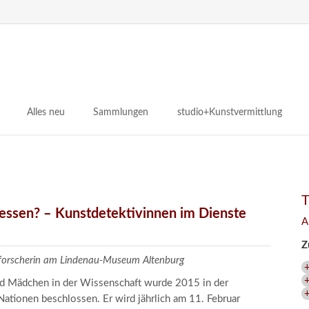
N
ü
Alles neu
Sammlungen
studio+Kunstvermittlung
 Museum
Planungsstände
Antikensammlungen
studio
Lindenau21PLUS
Frühe italienische Malerei
studioAngebote
Digitalisierung
bellissimo.digital
studioTeam
Provenienzforschung
Malerei 17.–19. Jh.
Angebote für Erwachsene
gessen? – Kunstdetektivinnen im Dienste
A
Kulturelle Vermittlung
Deutsche Malerei 20./21. Jh.
Angebote für Kitas
Z
Länderübergreifende kulturtouristische Ziele
 / Praxisprojekt
Grafische Sammlung
Angebote für Schulen
zforscherin am Lindenau-Museum Altenburg
nt
Kunstbibliothek
und Mädchen in der Wissenschaft wurde 2015 in der
onen
Restaurierung
ationen beschlossen. Er wird jährlich am 11. Februar