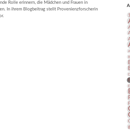
nde Rolle erinnern, die Mädchen und Frauen in
 Publikationen
Forschung
A
n. In ihrem Blogbeitrag stellt Provenienzforscherin
skataloge & Editionen
or.
erzeichnis
ten
r
ng
A
B
D
E