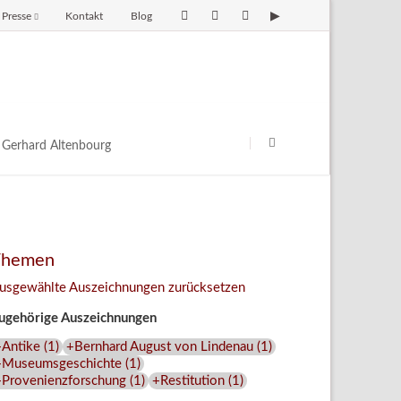
Presse
Kontakt
Blog
avigation
berspringen
Navigation
überspringen
Gerhard Altenbourg
Themen
usgewählte Auszeichnungen zurücksetzen
ugehörige Auszeichnungen
+Antike
(
1
)
+Bernhard August von Lindenau
(
1
)
+Museumsgeschichte
(
1
)
+Provenienzforschung
(
1
)
+Restitution
(
1
)