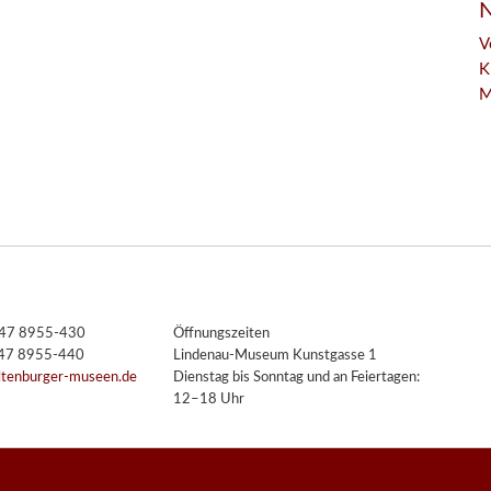
N
V
K
M
3447 8955-430
Öffnungszeiten
447 8955-440
Lindenau-Museum Kunstgasse 1
ltenburger-museen.de
Dienstag bis Sonntag und an Feiertagen:
12–18 Uhr