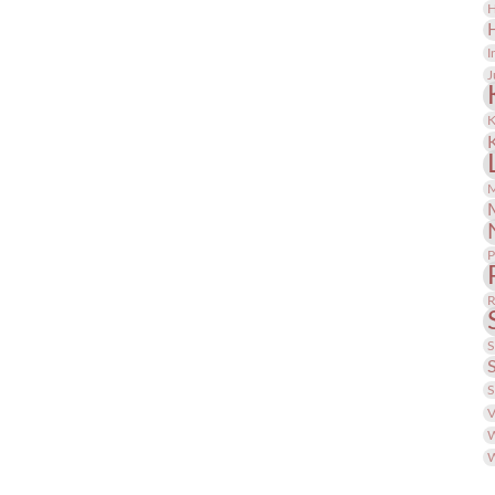
H
I
J
K
M
P
R
S
S
V
W
W