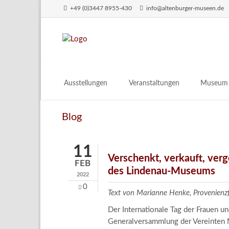
+49 (0)3447 8955-430
info@altenburger-museen.de
SUCHEN
Ausstellungen
Veranstaltungen
Museum
Vorschau
Über das
Blog
Aktuell
Aktuelles
Archiv
Besuch
11
Digitales
Verschenkt, verkauft, ver
FEB
des Lindenau-Museums
Team
2022
Praktikum
0
Text von Marianne Henke, Provenien
Engageme
Der Internationale Tag der Frauen 
Publikati
Generalversammlung der Vereinten N