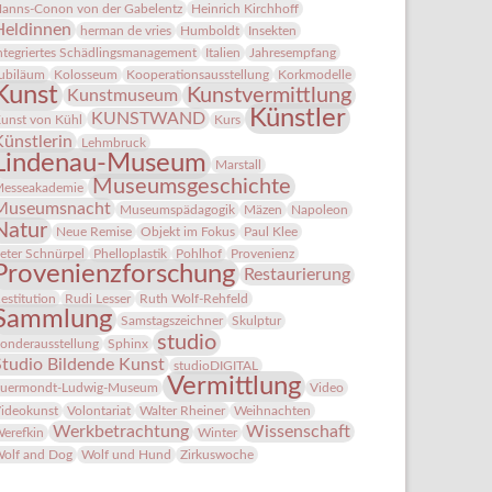
anns-Conon von der Gabelentz
Heinrich Kirchhoff
Heldinnen
herman de vries
Humboldt
Insekten
ntegriertes Schädlingsmanagement
Italien
Jahresempfang
ubiläum
Kolosseum
Kooperationsausstellung
Korkmodelle
Kunst
Kunstvermittlung
Kunstmuseum
Künstler
KUNSTWAND
unst von Kühl
Kurs
Künstlerin
Lehmbruck
Lindenau-Museum
Marstall
Museumsgeschichte
esseakademie
Museumsnacht
Museumspädagogik
Mäzen
Napoleon
Natur
Neue Remise
Objekt im Fokus
Paul Klee
eter Schnürpel
Phelloplastik
Pohlhof
Provenienz
Provenienzforschung
Restaurierung
estitution
Rudi Lesser
Ruth Wolf-Rehfeld
Sammlung
Samstagszeichner
Skulptur
studio
onderausstellung
Sphinx
Studio Bildende Kunst
studioDIGITAL
Vermittlung
uermondt-Ludwig-Museum
Video
ideokunst
Volontariat
Walter Rheiner
Weihnachten
Werkbetrachtung
Wissenschaft
erefkin
Winter
olf and Dog
Wolf und Hund
Zirkuswoche