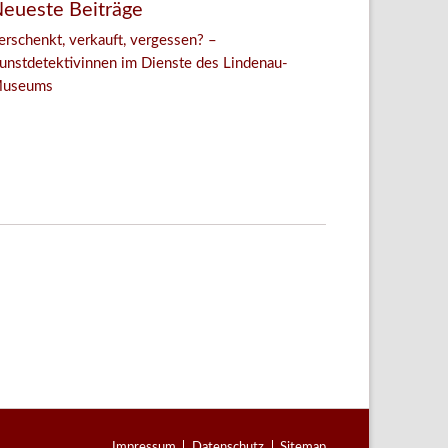
eueste Beiträge
erschenkt, verkauft, vergessen? –
unstdetektivinnen im Dienste des Lindenau-
useums
Facebook
Twitter
E-mail
WhatsApp
Navigation
Impressum
Datenschutz
Sitemap