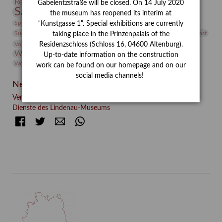
Restaurierung
Restitution
Rudi Lesser
Ruth Wolf-Rehfeld
Gabelentzstraße will be closed. On 14 July 2020
Sammlung
Samstagszeichner
Skulptur
Sonderausstellung
the museum has reopened its interim at
studio
Studio Bildende Kunst
Sphinx
studioDIGITAL
“Kunstgasse 1”. Special exhibitions are currently
Vermittlung
Suermondt-Ludwig-Museum
Video
Videokunst
taking place in the Prinzenpalais of the
Volontariat
Walter Rheiner
Weihnachten
Werefkin
Residenzschloss (Schloss 16, 04600 Altenburg).
Werkbetrachtung
Wissenschaft
Winter
Wolf and Dog
Up-to-date information on the construction
Wolf und Hund
Zirkuswoche
work can be found on our homepage and on our
social media channels!
Neueste Beiträge
Verschenkt, verkauft, vergessen? – Kunstdetektivinnen im
Dienste des Lindenau-Museums
Facebook
Twitter
E-mail
WhatsApp