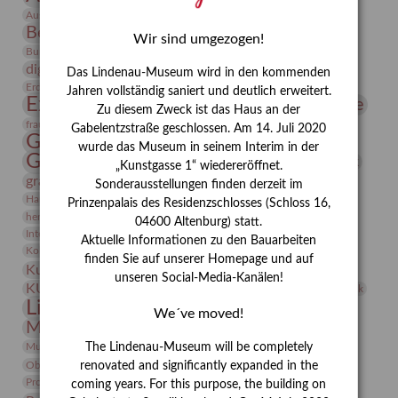
Bauhaus
Ausstellung „Vier Winde“
Berlin in den Zwanziger Jahren
Bernhard August von Lindenau
Bibliothek
Wir sind umgezogen!
Conrad Felixmüller
Burg Posterstein
Depot
Der Blaue Reiter
digitallabor
Entartete Kunst
Enteignung
Das Lindenau-Museum wird in den kommenden
estrusker
Erdmann Julius Dietrich
Erlebnisportal
Exlibris
Jahren vollständig saniert und deutlich erweitert.
Expressionismus
Fotografie
Florenz
Festrede
Zu diesem Zweck ist das Haus an der
Frauen in der Antike und heute
frauen
Gabelentzstraße geschlossen. Am 14. Juli 2020
Gerhard-Altenbourg-Preis
wurde das Museum in seinem Interim in der
Gerhard Altenbourg
Grafik
Gerhard Kurt Müller
„Kunstgasse 1“ wiedereröffnet.
grafische sammlung
griechische Mythologie
Sonderausstellungen finden derzeit im
Heldinnen
Hanns-Conon von der Gabelentz
Heinrich Kirchhoff
Prinzenpalais des Residenzschlosses (Schloss 16,
herman de vries
Humboldt
Insekten
04600 Altenburg) statt.
Integriertes Schädlingsmanagement
Italien
Jahresempfang
Jubiläum
Aktuelle Informationen zu den Bauarbeiten
Kunst
Kolosseum
Kooperationsausstellung
Korkmodelle
finden Sie auf unserer Homepage und auf
Kunstvermittlung
Kunstmuseum
Kunst von Kühl
unseren Social-Media-Kanälen!
Künstler
KUNSTWAND
Künstlerin
Kurs
Lehmbruck
Lindenau-Museum
Marstall
Messeakademie
We´ve moved!
Museumsgeschichte
Museumsnacht
Natur
Museumspädagogik
Mäzen
Napoleon
Neue Remise
The Lindenau-Museum will be completely
Objekt im Fokus
Paul Klee
Peter Schnürpel
Phelloplastik
Pohlhof
renovated and significantly expanded in the
Provenienzforschung
Provenienz
coming years. For this purpose, the building on