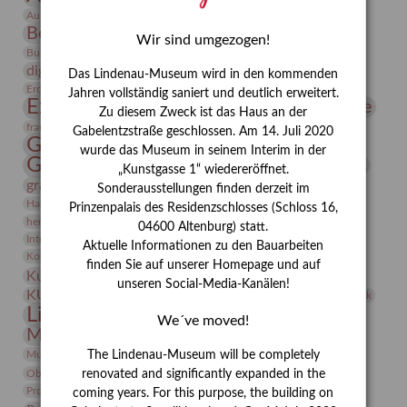
Bauhaus
Ausstellung „Vier Winde“
Berlin in den Zwanziger Jahren
Bernhard August von Lindenau
Bibliothek
Wir sind umgezogen!
Conrad Felixmüller
Burg Posterstein
Depot
Der Blaue Reiter
digitallabor
Entartete Kunst
Enteignung
Das Lindenau-Museum wird in den kommenden
estrusker
Erdmann Julius Dietrich
Erlebnisportal
Exlibris
Jahren vollständig saniert und deutlich erweitert.
Expressionismus
Fotografie
Florenz
Festrede
Zu diesem Zweck ist das Haus an der
Frauen in der Antike und heute
frauen
Gabelentzstraße geschlossen. Am 14. Juli 2020
Gerhard-Altenbourg-Preis
wurde das Museum in seinem Interim in der
Gerhard Altenbourg
Grafik
Gerhard Kurt Müller
„Kunstgasse 1“ wiedereröffnet.
grafische sammlung
griechische Mythologie
Sonderausstellungen finden derzeit im
Heldinnen
Hanns-Conon von der Gabelentz
Heinrich Kirchhoff
Prinzenpalais des Residenzschlosses (Schloss 16,
herman de vries
Humboldt
Insekten
04600 Altenburg) statt.
Integriertes Schädlingsmanagement
Italien
Jahresempfang
Jubiläum
Aktuelle Informationen zu den Bauarbeiten
Kunst
Kolosseum
Kooperationsausstellung
Korkmodelle
finden Sie auf unserer Homepage und auf
Kunstvermittlung
Kunstmuseum
Kunst von Kühl
unseren Social-Media-Kanälen!
Künstler
KUNSTWAND
Künstlerin
Kurs
Lehmbruck
Lindenau-Museum
Marstall
Messeakademie
We´ve moved!
Museumsgeschichte
Museumsnacht
Natur
Museumspädagogik
Mäzen
Napoleon
Neue Remise
The Lindenau-Museum will be completely
Objekt im Fokus
Paul Klee
Peter Schnürpel
Phelloplastik
Pohlhof
renovated and significantly expanded in the
Provenienzforschung
Provenienz
coming years. For this purpose, the building on