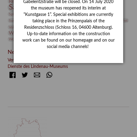
Restaurierung
Restitution
Rudi Lesser
Ruth Wolf-Rehfeld
Gabelentzstraße will be closed. On 14 July 2020
Sammlung
Samstagszeichner
Skulptur
Sonderausstellung
the museum has reopened its interim at
studio
Studio Bildende Kunst
Sphinx
studioDIGITAL
“Kunstgasse 1”. Special exhibitions are currently
Vermittlung
Suermondt-Ludwig-Museum
Video
Videokunst
taking place in the Prinzenpalais of the
Volontariat
Walter Rheiner
Weihnachten
Werefkin
Residenzschloss (Schloss 16, 04600 Altenburg).
Werkbetrachtung
Wissenschaft
Winter
Wolf and Dog
Up-to-date information on the construction
Wolf und Hund
Zirkuswoche
work can be found on our homepage and on our
social media channels!
Neueste Beiträge
Verschenkt, verkauft, vergessen? – Kunstdetektivinnen im
Dienste des Lindenau-Museums
Facebook
Twitter
E-mail
WhatsApp