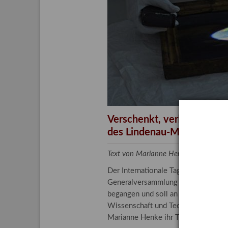
Aktuelle
Bestand
Gesamtv
Grußkar
Kalende
Bestellu
Verschenkt, verkauft, ver
des Lindenau-Museums
Text von Marianne Henke, Provenien
Der Internationale Tag der Frauen 
Generalversammlung der Vereinten N
begangen und soll an die entscheide
Wissenschaft und Technologie spiele
Marianne Henke ihr Tätigkeitsfeld v