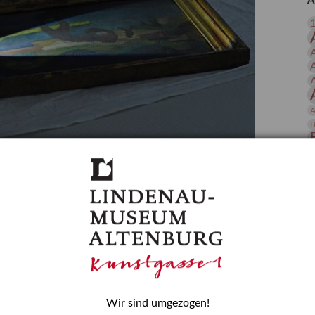
A
 Publikationen
Forschung
skataloge & Editionen
erzeichnis
ten
r
A
ng
B
gessen? – Kunstdetektivinnen im Dienste
D
E
zforscherin am Lindenau-Museum Altenburg
und Mädchen in der Wissenschaft wurde 2015 in der
ationen beschlossen. Er wird jährlich am 11. Februar
nde Rolle erinnern, die Mädchen und Frauen in
n. In ihrem Blogbeitrag stellt Provenienzforscherin
or.
Wir sind umgezogen!
H