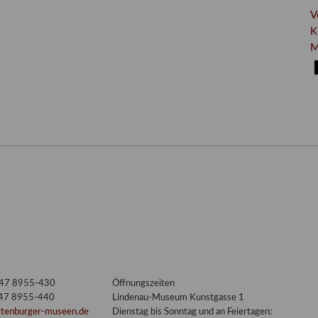
V
K
M
3447 8955-430
Öffnungszeiten
447 8955-440
Lindenau-Museum Kunstgasse 1
ltenburger-museen.de
Dienstag bis Sonntag und an Feiertagen: