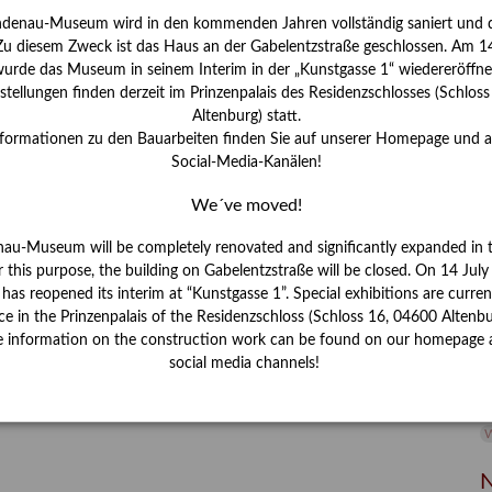
ndenau-Museum wird in den kommenden Jahren vollständig saniert und d
I
 Zu diesem Zweck ist das Haus an der Gabelentzstraße geschlossen. Am 14
J
urde das Museum in seinem Interim in der „Kunstgasse 1“ wiedereröffne
tellungen finden derzeit im Prinzenpalais des Residenzschlosses (Schlos
K
Altenburg) statt.
nformationen zu den Bauarbeiten finden Sie auf unserer Homepage und 
Social-Media-Kanälen!
M
We´ve moved!
P
nau-Museum will be completely renovated and significantly expanded in 
r this purpose, the building on Gabelentzstraße will be closed. On 14 Jul
R
s reopened its interim at “Kunstgasse 1”. Special exhibitions are curren
ce in the Prinzenpalais of the Residenzschloss (Schloss 16, 04600 Altenbu
S
e information on the construction work can be found on our homepage 
social media channels!
S
V
W
W
N