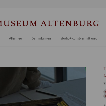
Na
üb
Alles neu
Sammlungen
studio+Kunstvermittlung
 Museum
Planungsstände
Antikensammlungen
studio
Lindenau21PLUS
Frühe italienische Malerei
studioAngebote
Digitalisierung
bellissimo.digital
studioTeam
Provenienzforschung
Malerei 17.–19. Jh.
Angebote für Erwachsene
A
Kulturelle Vermittlung
Deutsche Malerei 20./21. Jh.
Angebote für Kitas
Z
Länderübergreifende kulturtouristische Ziele
 / Praxisprojekt
Grafische Sammlung
Angebote für Schulen
nt
Kunstbibliothek
onen
Restaurierung