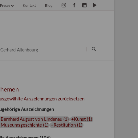
Presse
Kontakt
Blog
vigation
erspringen
Navigation
überspringen
Gerhard Altenbourg
Themen
usgewählte Auszeichnungen zurücksetzen
ugehörige Auszeichnungen
+Bernhard August von Lindenau
(
1
)
+Kunst
(
1
)
+Museumsgeschichte
(
1
)
+Restitution
(
1
)