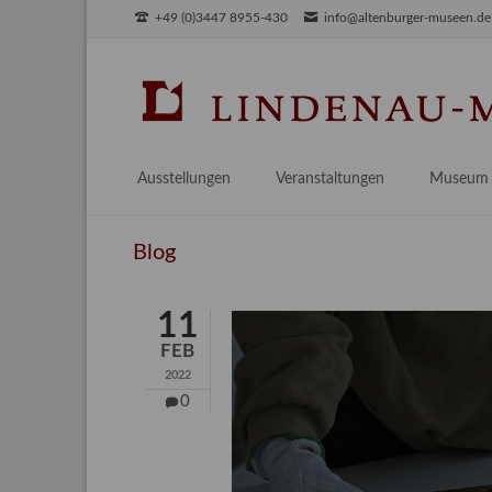
+49 (0)3447 8955-430
info@altenburger-museen.de
SUCHEN
Ausstellungen
Veranstaltungen
Museum
Vorschau
Über das
Blog
Aktuell
Aktuelles
Archiv
Besuch
11
Digitales
FEB
Team
2022
Praktikum
0
Engageme
Publikati