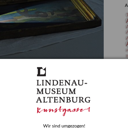
 Publikationen
Forschung
A
skataloge & Editionen
erzeichnis
ten
r
ng
A
B
gessen? – Kunstdetektivinnen im Dienste
D
E
zforscherin am Lindenau-Museum Altenburg
und Mädchen in der Wissenschaft wurde 2015 in der
ationen beschlossen. Er wird jährlich am 11. Februar
nde Rolle erinnern, die Mädchen und Frauen in
n. In ihrem Blogbeitrag stellt Provenienzforscherin
or.
Wir sind umgezogen!