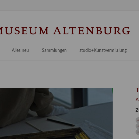
Na
üb
Alles neu
Sammlungen
studio+Kunstvermittlung
 Museum
Planungsstände
Antikensammlungen
studio
Lindenau21PLUS
Frühe italienische Malerei
studioAngebote
Digitalisierung
bellissimo.digital
studioTeam
Provenienzforschung
Malerei 17.–19. Jh.
Angebote für Erwachsene
A
Kulturelle Vermittlung
Deutsche Malerei 20./21. Jh.
Angebote für Kitas
Z
Länderübergreifende kulturtouristische Ziele
 / Praxisprojekt
Grafische Sammlung
Angebote für Schulen
nt
Kunstbibliothek
onen
Restaurierung