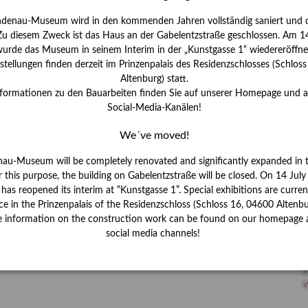
H
ndenau-Museum wird in den kommenden Jahren vollständig saniert und d
I
 Zu diesem Zweck ist das Haus an der Gabelentzstraße geschlossen. Am 14
J
urde das Museum in seinem Interim in der „Kunstgasse 1“ wiedereröffne
tellungen finden derzeit im Prinzenpalais des Residenzschlosses (Schlos
K
Altenburg) statt.
nformationen zu den Bauarbeiten finden Sie auf unserer Homepage und 
Social-Media-Kanälen!
M
We´ve moved!
P
nau-Museum will be completely renovated and significantly expanded in 
r this purpose, the building on Gabelentzstraße will be closed. On 14 Jul
R
s reopened its interim at “Kunstgasse 1”. Special exhibitions are curren
ce in the Prinzenpalais of the Residenzschloss (Schloss 16, 04600 Altenbu
S
e information on the construction work can be found on our homepage 
social media channels!
S
V
W
W