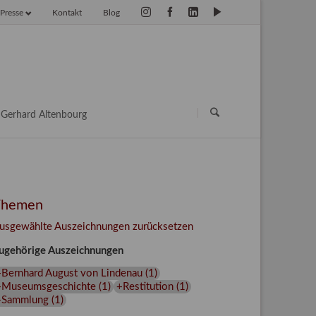
Presse
Kontakt
Blog
vigation
erspringen
Navigation
überspringen
Gerhard Altenbourg
Themen
usgewählte Auszeichnungen zurücksetzen
ugehörige Auszeichnungen
+Bernhard August von Lindenau
(
1
)
+Museumsgeschichte
(
1
)
+Restitution
(
1
)
+Sammlung
(
1
)