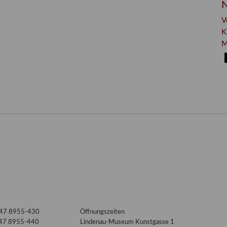
N
V
K
M
3447 8955-430
Öffnungszeiten
447 8955-440
Lindenau-Museum Kunstgasse 1