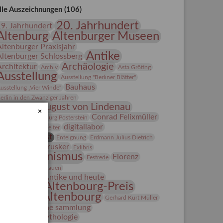
lle Auszeichnungen (106)
20. Jahrhundert
19. Jahrhundert
Altenburg
Altenburger Museen
Altenburger Praxisjahr
Antike
Altenburger Schlossberg
Archäologie
Architektur
Archiv
Asta Gröting
Ausstellung
Ausstellung "Berliner Blätter"
Bauhaus
usstellung „Vier Winde“
erlin in den Zwanziger Jahren
Bernhard August von Lindenau
×
Bibliothek
Conrad Felixmüller
Burg Posterstein
digitallabor
epot
Der Blaue Reiter
Entartete Kunst
Enteignung
Erdmann Julius Dietrich
estrusker
rlebnisportal
Exlibris
Expressionismus
Florenz
Festrede
Fotografie
frauen
Frauen in der Antike und heute
Gerhard-Altenbourg-Preis
Gerhard Altenbourg
Gerhard Kurt Müller
Grafik
grafische sammlung
griechische Mythologie