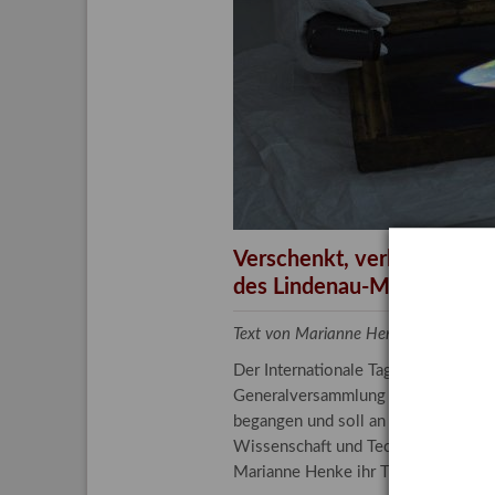
Aktuelle
Bestand
Gesamtv
Grußkar
Kalende
Bestellu
Verschenkt, verkauft, ver
des Lindenau-Museums
Text von Marianne Henke, Provenien
Der Internationale Tag der Frauen 
Generalversammlung der Vereinten N
begangen und soll an die entscheide
Wissenschaft und Technologie spiele
Marianne Henke ihr Tätigkeitsfeld v