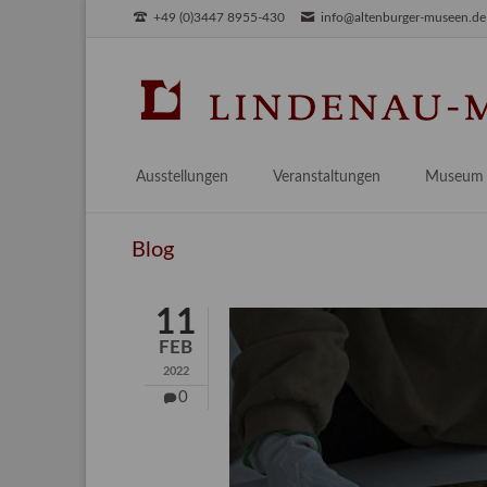
+49 (0)3447 8955-430
info@altenburger-museen.de
SUCHEN
Ausstellungen
Veranstaltungen
Museum
Vorschau
Über das
Blog
Aktuell
Aktuelles
Archiv
Besuch
11
Digitales
FEB
Team
2022
Praktikum
0
Engageme
Publikati