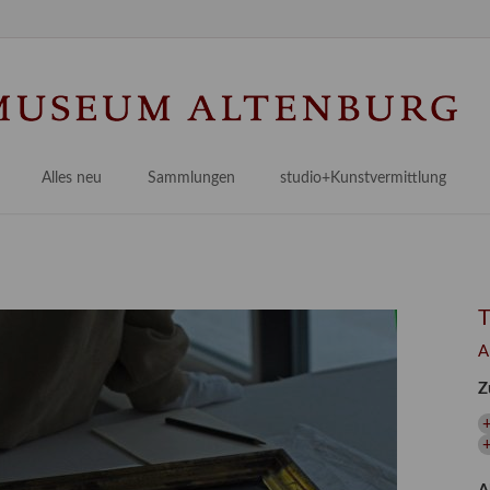
Na
üb
Alles neu
Sammlungen
studio+Kunstvermittlung
 Museum
Planungsstände
Antikensammlungen
studio
Lindenau21PLUS
Frühe italienische Malerei
studioAngebote
Digitalisierung
bellissimo.digital
studioTeam
Provenienzforschung
Malerei 17.–19. Jh.
Angebote für Erwachsene
A
Kulturelle Vermittlung
Deutsche Malerei 20./21. Jh.
Angebote für Kitas
Z
Länderübergreifende kulturtouristische Ziele
 / Praxisprojekt
Grafische Sammlung
Angebote für Schulen
nt
Kunstbibliothek
onen
Restaurierung