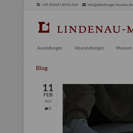
+49 (0)3447 8955-430
info@altenburger-museen.de
SUCHEN
Ausstellungen
Veranstaltungen
Museum
Vorschau
Über das
Blog
Aktuell
Aktuelles
Archiv
Besuch
11
Digitales
FEB
Team
2022
Praktikum
0
Engageme
Publikati