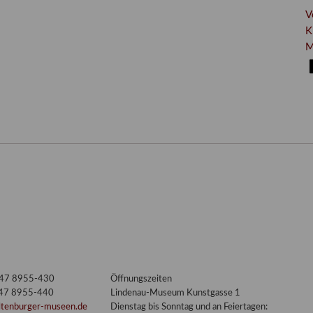
V
K
M
3447 8955-430
Öffnungszeiten
447 8955-440
Lindenau-Museum Kunstgasse 1
ltenburger-museen.de
Dienstag bis Sonntag und an Feiertagen: