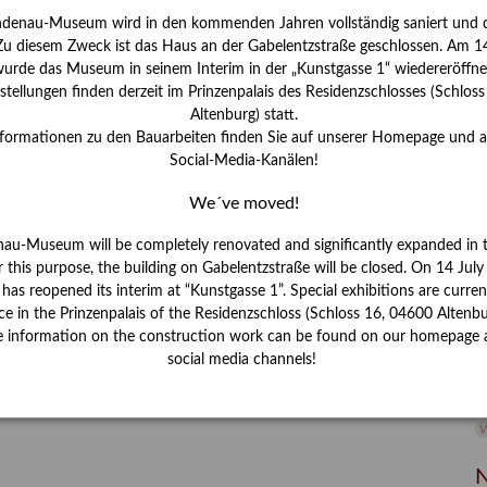
ndenau-Museum wird in den kommenden Jahren vollständig saniert und d
I
 Zu diesem Zweck ist das Haus an der Gabelentzstraße geschlossen. Am 14
J
urde das Museum in seinem Interim in der „Kunstgasse 1“ wiedereröffne
tellungen finden derzeit im Prinzenpalais des Residenzschlosses (Schlos
K
Altenburg) statt.
nformationen zu den Bauarbeiten finden Sie auf unserer Homepage und 
Social-Media-Kanälen!
M
We´ve moved!
P
nau-Museum will be completely renovated and significantly expanded in 
r this purpose, the building on Gabelentzstraße will be closed. On 14 Jul
R
s reopened its interim at “Kunstgasse 1”. Special exhibitions are curren
ce in the Prinzenpalais of the Residenzschloss (Schloss 16, 04600 Altenbu
S
e information on the construction work can be found on our homepage 
social media channels!
S
V
W
W
N