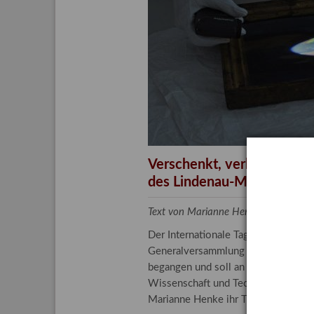
Aktuelle
Bestand
Gesamtv
Grußkar
Kalende
Bestellu
Verschenkt, verkauft, ver
des Lindenau-Museums
Text von Marianne Henke, Provenien
Der Internationale Tag der Frauen 
Generalversammlung der Vereinten N
begangen und soll an die entscheide
Wissenschaft und Technologie spiele
Marianne Henke ihr Tätigkeitsfeld v