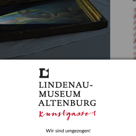
A
 Publikationen
Forschung
skataloge & Editionen
erzeichnis
ten
r
A
ng
B
gessen? – Kunstdetektivinnen im Dienste
D
E
zforscherin am Lindenau-Museum Altenburg
und Mädchen in der Wissenschaft wurde 2015 in der
ationen beschlossen. Er wird jährlich am 11. Februar
nde Rolle erinnern, die Mädchen und Frauen in
n. In ihrem Blogbeitrag stellt Provenienzforscherin
or.
Wir sind umgezogen!
H