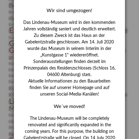
Bernhard August von Lindenau
Bibliothek
Wir sind umgezogen!
Conrad Felixmüller
Burg Posterstein
Depot
Der Blaue Reiter
digitallabor
Entartete Kunst
Enteignung
Das Lindenau-Museum wird in den kommenden
estrusker
Erdmann Julius Dietrich
Erlebnisportal
Exlibris
Expressionismus
Jahren vollständig saniert und deutlich erweitert.
Fotografie
Florenz
Festrede
Zu diesem Zweck ist das Haus an der
Frauen in der Antike und heute
frauen
Gerhard-Altenbourg-Preis
Gabelentzstraße geschlossen. Am 14. Juli 2020
wurde das Museum in seinem Interim in der
Gerhard Altenbourg
Grafik
Gerhard Kurt Müller
„Kunstgasse 1“ wiedereröffnet.
grafische sammlung
griechische Mythologie
Sonderausstellungen finden derzeit im
Heldinnen
Hanns-Conon von der Gabelentz
Heinrich Kirchhoff
Prinzenpalais des Residenzschlosses (Schloss 16,
herman de vries
Humboldt
Insekten
04600 Altenburg) statt.
Integriertes Schädlingsmanagement
Italien
Jahresempfang
Jubiläum
Kunst
Aktuelle Informationen zu den Bauarbeiten
Kolosseum
Kooperationsausstellung
Korkmodelle
Kunstvermittlung
finden Sie auf unserer Homepage und auf
Kunstmuseum
Kunst von Kühl
Künstler
unseren Social-Media-Kanälen!
KUNSTWAND
Künstlerin
Kurs
Lehmbruck
Lindenau-Museum
Marstall
Messeakademie
We´ve moved!
Museumsgeschichte
Museumsnacht
Natur
Museumspädagogik
Mäzen
Napoleon
Neue Remise
The Lindenau-Museum will be completely
Objekt im Fokus
Paul Klee
Peter Schnürpel
Phelloplastik
Pohlhof
renovated and significantly expanded in the
Provenienzforschung
Provenienz
coming years. For this purpose, the building on
Restaurierung
Restitution
Rudi Lesser
Ruth Wolf-Rehfeld
Gabelentzstraße will be closed. On 14 July 2020