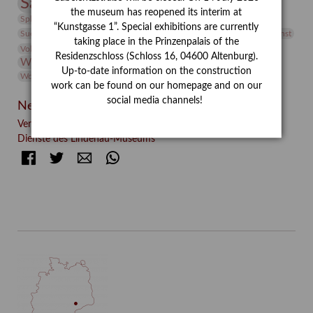
Sammlung
Samstagszeichner
Skulptur
Sonderausstellung
the museum has reopened its interim at
studio
Studio Bildende Kunst
Sphinx
studioDIGITAL
“Kunstgasse 1”. Special exhibitions are currently
Vermittlung
Suermondt-Ludwig-Museum
Video
Videokunst
taking place in the Prinzenpalais of the
Volontariat
Walter Rheiner
Weihnachten
Werefkin
Residenzschloss (Schloss 16, 04600 Altenburg).
Werkbetrachtung
Wissenschaft
Winter
Wolf and Dog
Up-to-date information on the construction
Wolf und Hund
Zirkuswoche
work can be found on our homepage and on our
social media channels!
Neueste Beiträge
Verschenkt, verkauft, vergessen? – Kunstdetektivinnen im
Dienste des Lindenau-Museums
Facebook
Twitter
E-mail
WhatsApp