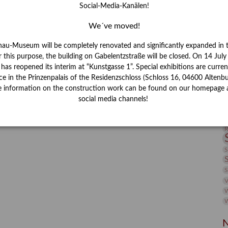
Social-Media-Kanälen!
I
J
We´ve moved!
nau-Museum will be completely renovated and significantly expanded in 
K
r this purpose, the building on Gabelentzstraße will be closed. On 14 Jul
s reopened its interim at “Kunstgasse 1”. Special exhibitions are curren
M
ce in the Prinzenpalais of the Residenzschloss (Schloss 16, 04600 Altenbu
e information on the construction work can be found on our homepage 
social media channels!
P
R
S
S
V
W
W
N