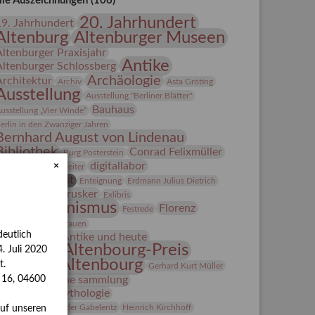
lle Auszeichnungen (106)
20. Jahrhundert
19. Jahrhundert
Altenburg
Altenburger Museen
Altenburger Praxisjahr
Antike
Altenburger Schlossberg
Archäologie
Architektur
Archiv
Asta Gröting
Ausstellung
Ausstellung "Berliner Blätter"
Bauhaus
usstellung „Vier Winde“
erlin in den Zwanziger Jahren
Bernhard August von Lindenau
Bibliothek
Conrad Felixmüller
Burg Posterstein
digitallabor
×
epot
Der Blaue Reiter
Entartete Kunst
Enteignung
Erdmann Julius Dietrich
estrusker
rlebnisportal
Exlibris
Expressionismus
Florenz
Festrede
Fotografie
frauen
eutlich
Frauen in der Antike und heute
Gerhard-Altenbourg-Preis
. Juli 2020
Gerhard Altenbourg
t.
Gerhard Kurt Müller
Grafik
grafische sammlung
s 16, 04600
griechische Mythologie
anns-Conon von der Gabelentz
Heinrich Kirchhoff
auf unseren