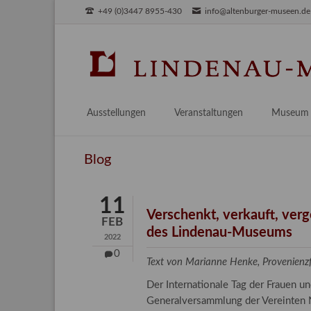
+49 (0)3447 8955-430
info@altenburger-museen.de
SUCHEN
Ausstellungen
Veranstaltungen
Museum
Vorschau
Über das
Blog
Aktuell
Aktuelles
Archiv
Besuch
11
Digitales
Verschenkt, verkauft, ver
FEB
des Lindenau-Museums
Team
2022
Praktikum
0
Text von Marianne Henke, Provenien
Engageme
Der Internationale Tag der Frauen 
Publikati
Generalversammlung der Vereinten N