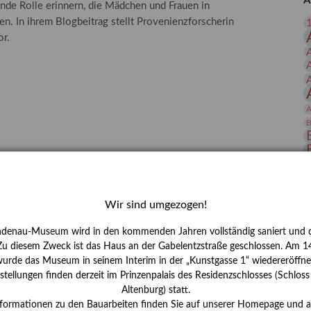
A
nde Rolle erinnern, die Mädchen und Frauen in
 Publikationen
Forschung
n. In ihrem Blogbeitrag stellt Provenienzforscherin
skataloge & Editionen
or.
erzeichnis
ten
r
A
ng
B
D
E
Wir sind umgezogen!
ndenau-Museum wird in den kommenden Jahren vollständig saniert und d
 Zu diesem Zweck ist das Haus an der Gabelentzstraße geschlossen. Am 14
urde das Museum in seinem Interim in der „Kunstgasse 1“ wiedereröffne
tellungen finden derzeit im Prinzenpalais des Residenzschlosses (Schlos
Altenburg) statt.
H
nformationen zu den Bauarbeiten finden Sie auf unserer Homepage und 