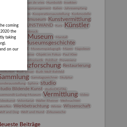
Heldinnen
herman de vries
Humboldt
Insekten
ntegriertes Schädlingsmanagement
Italien
Jahresempfang
ubiläum
Kolosseum
Kooperationsausstellung
Korkmodelle
Kunst
Kunstvermittlung
Kunstmuseum
Künstler
KUNSTWAND
the coming
unst von Kühl
Kurs
Künstlerin
y 2020 the
Lehmbruck
Lindenau-Museum
Marstall
tly taking
Museumsgeschichte
esseakademie
rg).
Museumsnacht
Museumspädagogik
Mäzen
Napoleon
and on our
Natur
Neue Remise
Objekt im Fokus
Paul Klee
eter Schnürpel
Phelloplastik
Pohlhof
Provenienz
Provenienzforschung
Restaurierung
estitution
Rudi Lesser
Ruth Wolf-Rehfeld
Sammlung
Samstagszeichner
Skulptur
studio
onderausstellung
Sphinx
Studio Bildende Kunst
studioDIGITAL
Vermittlung
uermondt-Ludwig-Museum
Video
ideokunst
Volontariat
Walter Rheiner
Weihnachten
Werkbetrachtung
Wissenschaft
erefkin
Winter
olf and Dog
Wolf und Hund
Zirkuswoche
eueste Beiträge