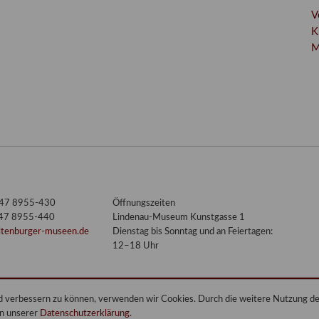
V
K
M
3447 8955-430
Öffnungszeiten
447 8955-440
Lindenau-Museum Kunstgasse 1
ltenburger-museen.de
Dienstag bis Sonntag und an Feiertagen:
12–18 Uhr
end verbessern zu können, verwenden wir Cookies. Durch die weitere Nutzung 
in unserer
Datenschutzerklärung
.