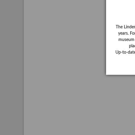
The Linde
years. Fo
museum ha
pla
Up-to-dat