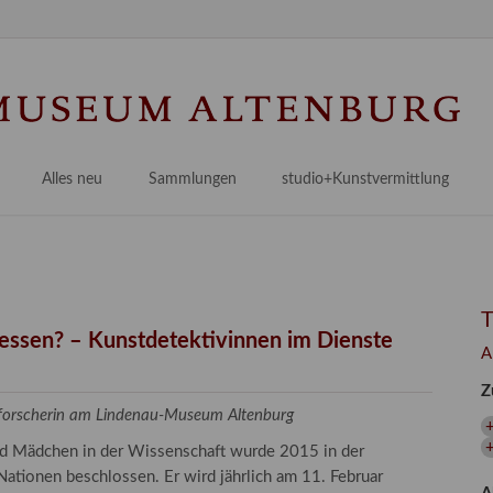
Na
üb
Alles neu
Sammlungen
studio+Kunstvermittlung
 Museum
Planungsstände
Antikensammlungen
studio
Lindenau21PLUS
Frühe italienische Malerei
studioAngebote
Digitalisierung
bellissimo.digital
studioTeam
Provenienzforschung
Malerei 17.–19. Jh.
Angebote für Erwachsene
gessen? – Kunstdetektivinnen im Dienste
A
Kulturelle Vermittlung
Deutsche Malerei 20./21. Jh.
Angebote für Kitas
Z
Länderübergreifende kulturtouristische Ziele
 / Praxisprojekt
Grafische Sammlung
Angebote für Schulen
zforscherin am Lindenau-Museum Altenburg
nt
Kunstbibliothek
und Mädchen in der Wissenschaft wurde 2015 in der
onen
Restaurierung
ationen beschlossen. Er wird jährlich am 11. Februar