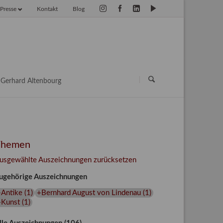
Presse
Kontakt
Blog
vigation
erspringen
Navigation
überspringen
Gerhard Altenbourg
Themen
usgewählte Auszeichnungen zurücksetzen
ugehörige Auszeichnungen
+Antike
(
1
)
+Bernhard August von Lindenau
(
1
)
+Kunst
(
1
)