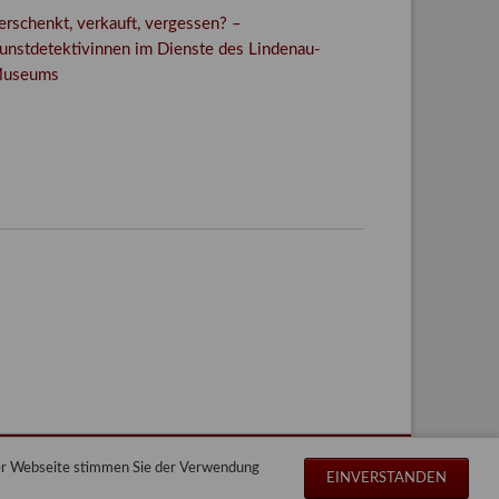
erschenkt, verkauft, vergessen? –
unstdetektivinnen im Dienste des Lindenau-
useums
Facebook
Twitter
E-mail
WhatsApp
der Webseite stimmen Sie der Verwendung
Navigation
Impressum
Datenschutz
Sitemap
EINVERSTANDEN
überspringen