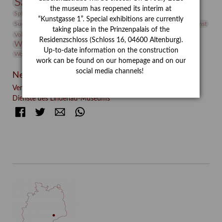
Sammlung
Samstagszeichner
Skulptur
Sonderausstellung
the museum has reopened its interim at
studio
Studio Bildende Kunst
Sphinx
studioDIGITAL
“Kunstgasse 1”. Special exhibitions are currently
Vermittlung
Suermondt-Ludwig-Museum
Video
Videokunst
taking place in the Prinzenpalais of the
Volontariat
Walter Rheiner
Weihnachten
Werefkin
Residenzschloss (Schloss 16, 04600 Altenburg).
Werkbetrachtung
Wissenschaft
Winter
Wolf and Dog
Up-to-date information on the construction
Wolf und Hund
Zirkuswoche
work can be found on our homepage and on our
social media channels!
Neueste Beiträge
Verschenkt, verkauft, vergessen? – Kunstdetektivinnen im
Dienste des Lindenau-Museums
Facebook
Twitter
E-mail
WhatsApp