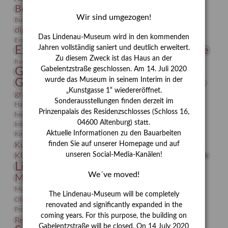
Bernhard August von Lindenau
Bibliothek
Wir sind umgezogen!
Conrad Felixmüller
Burg Posterstein
Depot
Der Blaue Reiter
digitallabor
Entartete Kunst
Enteignung
Das Lindenau-Museum wird in den kommenden
estrusker
Erdmann Julius Dietrich
Erlebnisportal
Exlibris
Expressionismus
Jahren vollständig saniert und deutlich erweitert.
Fotografie
Florenz
Festrede
Zu diesem Zweck ist das Haus an der
Frauen in der Antike und heute
frauen
Gerhard-Altenbourg-Preis
Gabelentzstraße geschlossen. Am 14. Juli 2020
wurde das Museum in seinem Interim in der
Gerhard Altenbourg
Grafik
Gerhard Kurt Müller
„Kunstgasse 1“ wiedereröffnet.
grafische sammlung
griechische Mythologie
Sonderausstellungen finden derzeit im
Heldinnen
Hanns-Conon von der Gabelentz
Heinrich Kirchhoff
Prinzenpalais des Residenzschlosses (Schloss 16,
herman de vries
Humboldt
Insekten
04600 Altenburg) statt.
Integriertes Schädlingsmanagement
Italien
Jahresempfang
Jubiläum
Kunst
Aktuelle Informationen zu den Bauarbeiten
Kolosseum
Kooperationsausstellung
Korkmodelle
Kunstvermittlung
finden Sie auf unserer Homepage und auf
Kunstmuseum
Kunst von Kühl
Künstler
unseren Social-Media-Kanälen!
KUNSTWAND
Künstlerin
Kurs
Lehmbruck
Lindenau-Museum
Marstall
Messeakademie
We´ve moved!
Museumsgeschichte
Museumsnacht
Natur
Museumspädagogik
Mäzen
Napoleon
Neue Remise
The Lindenau-Museum will be completely
Objekt im Fokus
Paul Klee
Peter Schnürpel
Phelloplastik
Pohlhof
renovated and significantly expanded in the
Provenienzforschung
Provenienz
coming years. For this purpose, the building on
Restaurierung
Restitution
Rudi Lesser
Ruth Wolf-Rehfeld
Gabelentzstraße will be closed. On 14 July 2020