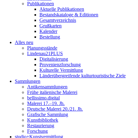
Publikationen
Aktuelle Publikationen
Bestandskataloge & Editionen
Gesamtverzeichnis
Grußkarten
Kalender
Bestellung
Alles neu
Planungsstände
Lindenau21PLUS
Digitalisierung
Provenienzforschung
Kulturelle Vermittlung
Länderübergreifende kulturtouristische Ziele
Sammlungen
Antikensammlungen
Frühe italienische Malerei
bellissimo.digital
Malerei 17.–19. Jh.
Deutsche Malerei 20./21. Jh.
Grafische Sammlung
Kunstbibliothek
Restaurierung
Forschung
studio+Kunstvermittlung