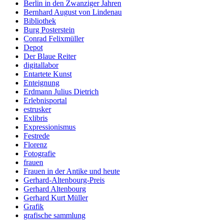
Berlin in den Zwanziger Jahren
Bernhard August von Lindenau
Bibliothek
Burg Posterstein
Conrad Felixmüller
Depot
Der Blaue Reiter
digitallabor
Entartete Kunst
Enteignung
Erdmann Julius Dietrich
Erlebnisportal
estrusker
Exlibris
Expressionismus
Festrede
Florenz
Fotografie
frauen
Frauen in der Antike und heute
Gerhard-Altenbourg-Preis
Gerhard Altenbourg
Gerhard Kurt Müller
Grafik
grafische sammlung