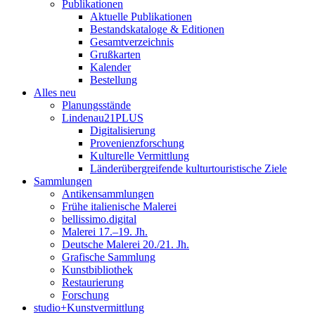
Publikationen
Aktuelle Publikationen
Bestandskataloge & Editionen
Gesamtverzeichnis
Grußkarten
Kalender
Bestellung
Alles neu
Planungsstände
Lindenau21PLUS
Digitalisierung
Provenienzforschung
Kulturelle Vermittlung
Länderübergreifende kulturtouristische Ziele
Sammlungen
Antikensammlungen
Frühe italienische Malerei
bellissimo.digital
Malerei 17.–19. Jh.
Deutsche Malerei 20./21. Jh.
Grafische Sammlung
Kunstbibliothek
Restaurierung
Forschung
studio+Kunstvermittlung