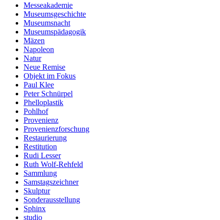
Messeakademie
Museumsgeschichte
Museumsnacht
Museumspädagogik
Mäzen
Napoleon
Natur
Neue Remise
Objekt im Fokus
Paul Klee
Peter Schnürpel
Phelloplastik
Pohlhof
Provenienz
Provenienzforschung
Restaurierung
Restitution
Rudi Lesser
Ruth Wolf-Rehfeld
Sammlung
Samstagszeichner
Skulptur
Sonderausstellung
Sphinx
studio