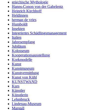
griechische Mythologie
Hanns-Conon von der Gabelentz
Heinrich Kirchhoff
Heldinnen
herman de vries
Humboldt
Insekten
Integriertes Schädlingsmanagement
Italien
Jahresempfang
Jubiläum
Kolosseum
Kooperationsausstellung
Korkmodelle
Kunst
Kunstmuseum
Kunstvermittlung
Kunst von Kühl
KUNSTWAND
Kurs
Künstler
Künstlerin
Lehmbruck
Lindenau-Museum
Marstall