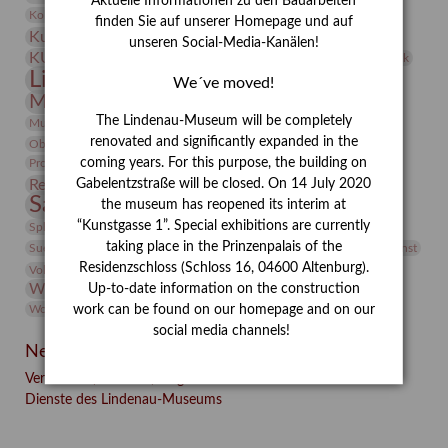
Aktuelle Informationen zu den Bauarbeiten
Kunst
Kolosseum
Kooperationsausstellung
Korkmodelle
finden Sie auf unserer Homepage und auf
Kunstvermittlung
Kunstmuseum
Kunst von Kühl
unseren Social-Media-Kanälen!
Künstler
KUNSTWAND
Künstlerin
Kurs
Lehmbruck
Lindenau-Museum
Marstall
Messeakademie
We´ve moved!
Museumsgeschichte
Museumsnacht
Natur
The Lindenau-Museum will be completely
Museumspädagogik
Mäzen
Napoleon
Neue Remise
renovated and significantly expanded in the
Objekt im Fokus
Paul Klee
Peter Schnürpel
Phelloplastik
Pohlhof
Provenienzforschung
coming years. For this purpose, the building on
Provenienz
Restaurierung
Gabelentzstraße will be closed. On 14 July 2020
Restitution
Rudi Lesser
Ruth Wolf-Rehfeld
Sammlung
the museum has reopened its interim at
Samstagszeichner
Skulptur
Sonderausstellung
studio
Studio Bildende Kunst
“Kunstgasse 1”. Special exhibitions are currently
Sphinx
studioDIGITAL
Vermittlung
taking place in the Prinzenpalais of the
Suermondt-Ludwig-Museum
Video
Videokunst
Residenzschloss (Schloss 16, 04600 Altenburg).
Volontariat
Walter Rheiner
Weihnachten
Werefkin
Werkbetrachtung
Wissenschaft
Up-to-date information on the construction
Winter
Wolf and Dog
Wolf und Hund
Zirkuswoche
work can be found on our homepage and on our
social media channels!
Neueste Beiträge
Verschenkt, verkauft, vergessen? – Kunstdetektivinnen im
Dienste des Lindenau-Museums
Facebook
Twitter
E-mail
WhatsApp