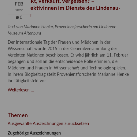
Verschenkt, verkauft, vergessen? –
FEB
Kunstdetektivinnen im Dienste des Lindenau-
2022
Museums
0
Text von Marianne Henke, Provenienzforscherin am Lindenau-
Museum Altenburg
Der Internationale Tag der Frauen und Mädchen in der
Wissenschaft wurde 2015 in der Generalversammlung der
Vereinten Nationen beschlossen. Er wird jährlich am 11. Februar
begangen und soll an die entscheidende Rolle erinnern, die
Mädchen und Frauen in Wissenschaft und Technologie spielen.
In ihrem Blogbeitrag stellt Provenienzforscherin Marianne Henke
ihr Tätigkeitsfeld vor.
Verschenkt,
Weiterlesen …
verkauft,
vergessen?
–
Themen
Kunstdetektivinnen
im
Ausgewählte Auszeichnungen zurücksetzen
Dienste
Zugehörige Auszeichnungen
des