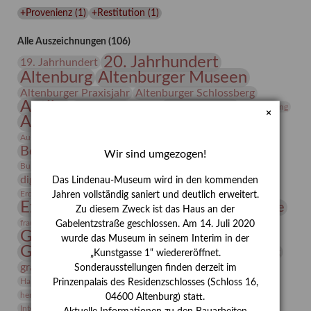
Lindenau-
+Provenienz
(
1
)
+Restitution
(
1
)
Museums
Alle Auszeichnungen (106)
20. Jahrhundert
19. Jahrhundert
Altenburg
Altenburger Museen
Altenburger Praxisjahr
Altenburger Schlossberg
Antike
Archäologie
Architektur
Archiv
Asta Gröting
×
Ausstellung
Ausstellung "Berliner Blätter"
Bauhaus
Ausstellung „Vier Winde“
Berlin in den Zwanziger Jahren
Bernhard August von Lindenau
Bibliothek
Wir sind umgezogen!
Conrad Felixmüller
Burg Posterstein
Depot
Der Blaue Reiter
digitallabor
Entartete Kunst
Enteignung
Das Lindenau-Museum wird in den kommenden
estrusker
Erdmann Julius Dietrich
Erlebnisportal
Exlibris
Jahren vollständig saniert und deutlich erweitert.
Expressionismus
Fotografie
Florenz
Festrede
Zu diesem Zweck ist das Haus an der
Frauen in der Antike und heute
frauen
Gabelentzstraße geschlossen. Am 14. Juli 2020
Gerhard-Altenbourg-Preis
wurde das Museum in seinem Interim in der
Gerhard Altenbourg
Grafik
Gerhard Kurt Müller
„Kunstgasse 1“ wiedereröffnet.
grafische sammlung
griechische Mythologie
Sonderausstellungen finden derzeit im
Heldinnen
Hanns-Conon von der Gabelentz
Heinrich Kirchhoff
Prinzenpalais des Residenzschlosses (Schloss 16,
herman de vries
Humboldt
Insekten
04600 Altenburg) statt.
Integriertes Schädlingsmanagement
Italien
Jahresempfang
Jubiläum