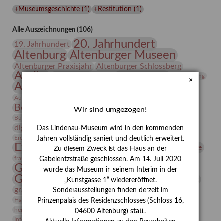
Lindenau-
+Museumsgeschichte
(
1
)
+Restitution
(
1
)
Museums
Alle Auszeichnungen (106)
20. Jahrhundert
19. Jahrhundert
Altenburg
Altenburger Museen
Altenburger Praxisjahr
Altenburger Schlossberg
Antike
Archäologie
Architektur
Archiv
Asta Gröting
×
Ausstellung
Ausstellung "Berliner Blätter"
Bauhaus
Ausstellung „Vier Winde“
Berlin in den Zwanziger Jahren
Bernhard August von Lindenau
Bibliothek
Wir sind umgezogen!
Conrad Felixmüller
Burg Posterstein
Depot
Der Blaue Reiter
digitallabor
Entartete Kunst
Enteignung
Das Lindenau-Museum wird in den kommenden
estrusker
Erdmann Julius Dietrich
Erlebnisportal
Exlibris
Jahren vollständig saniert und deutlich erweitert.
Expressionismus
Fotografie
Florenz
Festrede
Zu diesem Zweck ist das Haus an der
Frauen in der Antike und heute
frauen
Gabelentzstraße geschlossen. Am 14. Juli 2020
Gerhard-Altenbourg-Preis
wurde das Museum in seinem Interim in der
Gerhard Altenbourg
Grafik
Gerhard Kurt Müller
„Kunstgasse 1“ wiedereröffnet.
grafische sammlung
griechische Mythologie
Sonderausstellungen finden derzeit im
Heldinnen
Hanns-Conon von der Gabelentz
Heinrich Kirchhoff
Prinzenpalais des Residenzschlosses (Schloss 16,
herman de vries
Humboldt
Insekten
04600 Altenburg) statt.
Integriertes Schädlingsmanagement
Italien
Jahresempfang
Jubiläum