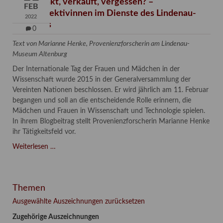
Verschenkt, verkauft, vergessen? –
FEB
Kunstdetektivinnen im Dienste des Lindenau-
2022
Museums
0
Text von Marianne Henke, Provenienzforscherin am Lindenau-
Museum Altenburg
Der Internationale Tag der Frauen und Mädchen in der
Wissenschaft wurde 2015 in der Generalversammlung der
Vereinten Nationen beschlossen. Er wird jährlich am 11. Februar
begangen und soll an die entscheidende Rolle erinnern, die
Mädchen und Frauen in Wissenschaft und Technologie spielen.
In ihrem Blogbeitrag stellt Provenienzforscherin Marianne Henke
ihr Tätigkeitsfeld vor.
Verschenkt,
Weiterlesen …
verkauft,
vergessen?
–
Themen
Kunstdetektivinnen
im
Ausgewählte Auszeichnungen zurücksetzen
Dienste
Zugehörige Auszeichnungen
des