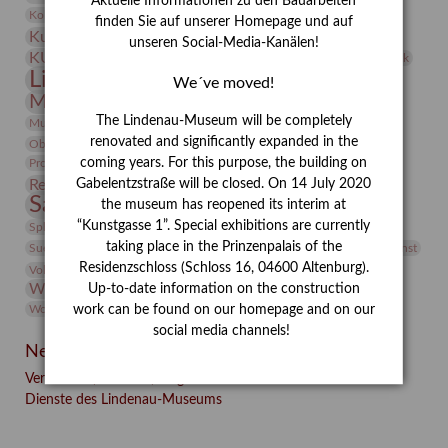
Aktuelle Informationen zu den Bauarbeiten
Kunst
Kolosseum
Kooperationsausstellung
Korkmodelle
finden Sie auf unserer Homepage und auf
Kunstvermittlung
Kunstmuseum
Kunst von Kühl
unseren Social-Media-Kanälen!
Künstler
KUNSTWAND
Künstlerin
Kurs
Lehmbruck
Lindenau-Museum
Marstall
Messeakademie
We´ve moved!
Museumsgeschichte
Museumsnacht
Natur
The Lindenau-Museum will be completely
Museumspädagogik
Mäzen
Napoleon
Neue Remise
renovated and significantly expanded in the
Objekt im Fokus
Paul Klee
Peter Schnürpel
Phelloplastik
Pohlhof
Provenienzforschung
coming years. For this purpose, the building on
Provenienz
Restaurierung
Gabelentzstraße will be closed. On 14 July 2020
Restitution
Rudi Lesser
Ruth Wolf-Rehfeld
Sammlung
the museum has reopened its interim at
Samstagszeichner
Skulptur
Sonderausstellung
studio
Studio Bildende Kunst
“Kunstgasse 1”. Special exhibitions are currently
Sphinx
studioDIGITAL
Vermittlung
taking place in the Prinzenpalais of the
Suermondt-Ludwig-Museum
Video
Videokunst
Residenzschloss (Schloss 16, 04600 Altenburg).
Volontariat
Walter Rheiner
Weihnachten
Werefkin
Werkbetrachtung
Wissenschaft
Up-to-date information on the construction
Winter
Wolf and Dog
Wolf und Hund
Zirkuswoche
work can be found on our homepage and on our
social media channels!
Neueste Beiträge
Verschenkt, verkauft, vergessen? – Kunstdetektivinnen im
Dienste des Lindenau-Museums
Facebook
Twitter
E-mail
WhatsApp