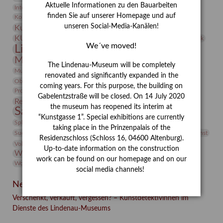
Aktuelle Informationen zu den Bauarbeiten
Integriertes Schädlingsmanagement
Italien
Jahresempfang
Jubiläum
Kunst
finden Sie auf unserer Homepage und auf
Kolosseum
Kooperationsausstellung
Korkmodelle
unseren Social-Media-Kanälen!
Kunstvermittlung
Kunstmuseum
Kunst von Kühl
Künstler
KUNSTWAND
Künstlerin
Kurs
Lehmbruck
We´ve moved!
Lindenau-Museum
Marstall
Messeakademie
Museumsgeschichte
Museumsnacht
The Lindenau-Museum will be completely
Natur
Museumspädagogik
Mäzen
Napoleon
Neue Remise
renovated and significantly expanded in the
Objekt im Fokus
Paul Klee
Peter Schnürpel
Phelloplastik
Pohlhof
coming years. For this purpose, the building on
Provenienzforschung
Provenienz
Gabelentzstraße will be closed. On 14 July 2020
Restaurierung
Restitution
Rudi Lesser
Ruth Wolf-Rehfeld
the museum has reopened its interim at
Sammlung
Samstagszeichner
Skulptur
Sonderausstellung
“Kunstgasse 1”. Special exhibitions are currently
studio
Studio Bildende Kunst
Sphinx
studioDIGITAL
taking place in the Prinzenpalais of the
Vermittlung
Suermondt-Ludwig-Museum
Video
Videokunst
Residenzschloss (Schloss 16, 04600 Altenburg).
Volontariat
Walter Rheiner
Weihnachten
Werefkin
Up-to-date information on the construction
Werkbetrachtung
Wissenschaft
Winter
Wolf and Dog
work can be found on our homepage and on our
Wolf und Hund
Zirkuswoche
social media channels!
Neueste Beiträge
Verschenkt, verkauft, vergessen? – Kunstdetektivinnen im
Dienste des Lindenau-Museums
Facebook
Twitter
E-mail
WhatsApp