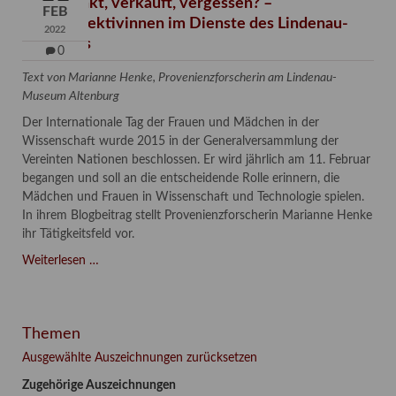
Verschenkt, verkauft, vergessen? –
FEB
Kunstdetektivinnen im Dienste des Lindenau-
2022
Museums
0
Text von Marianne Henke, Provenienzforscherin am Lindenau-
Museum Altenburg
Der Internationale Tag der Frauen und Mädchen in der
Wissenschaft wurde 2015 in der Generalversammlung der
Vereinten Nationen beschlossen. Er wird jährlich am 11. Februar
begangen und soll an die entscheidende Rolle erinnern, die
Mädchen und Frauen in Wissenschaft und Technologie spielen.
In ihrem Blogbeitrag stellt Provenienzforscherin Marianne Henke
ihr Tätigkeitsfeld vor.
Verschenkt,
Weiterlesen …
verkauft,
vergessen?
–
Themen
Kunstdetektivinnen
im
Ausgewählte Auszeichnungen zurücksetzen
Dienste
Zugehörige Auszeichnungen
des