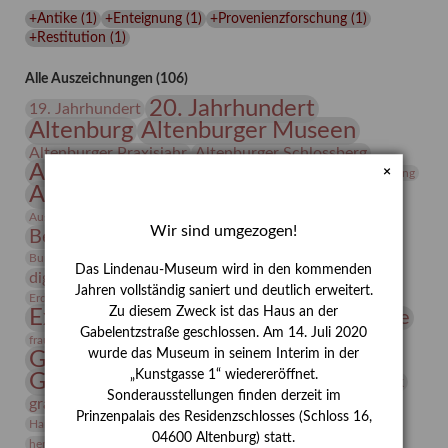
Lindenau-
+Antike
(
1
)
+Enteignung
(
1
)
+Provenienzforschung
(
1
)
Museums
+Restitution
(
1
)
Alle Auszeichnungen (106)
20. Jahrhundert
19. Jahrhundert
Altenburg
Altenburger Museen
Altenburger Praxisjahr
Altenburger Schlossberg
Antike
Archäologie
Architektur
×
Archiv
Asta Gröting
Ausstellung
Ausstellung "Berliner Blätter"
Bauhaus
Ausstellung „Vier Winde“
Berlin in den Zwanziger Jahren
Wir sind umgezogen!
Bernhard August von Lindenau
Bibliothek
Conrad Felixmüller
Burg Posterstein
Depot
Der Blaue Reiter
Das Lindenau-Museum wird in den kommenden
digitallabor
Entartete Kunst
Enteignung
Jahren vollständig saniert und deutlich erweitert.
estrusker
Erdmann Julius Dietrich
Erlebnisportal
Exlibris
Zu diesem Zweck ist das Haus an der
Expressionismus
Fotografie
Florenz
Festrede
Gabelentzstraße geschlossen. Am 14. Juli 2020
Frauen in der Antike und heute
frauen
wurde das Museum in seinem Interim in der
Gerhard-Altenbourg-Preis
„Kunstgasse 1“ wiedereröffnet.
Gerhard Altenbourg
Grafik
Gerhard Kurt Müller
Sonderausstellungen finden derzeit im
grafische sammlung
griechische Mythologie
Prinzenpalais des Residenzschlosses (Schloss 16,
Heldinnen
Hanns-Conon von der Gabelentz
Heinrich Kirchhoff
04600 Altenburg) statt.
herman de vries
Humboldt
Insekten