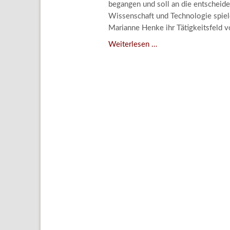
begangen und soll an die entscheide
Aktuelle
Wissenschaft und Technologie spiele
Bestand
Marianne Henke ihr Tätigkeitsfeld v
Gesamtv
Verschenkt,
Weiterlesen …
verkauft,
Grußkar
vergessen?
Kalende
–
Bestellu
Kunstdetektivinnen
im
Dienste
des
Lindenau-
Museums