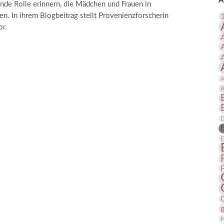
A
nde Rolle erinnern, die Mädchen und Frauen in
 Publikationen
Forschung
n. In ihrem Blogbeitrag stellt Provenienzforscherin
skataloge & Editionen
or.
erzeichnis
ten
r
A
ng
B
D
E
H