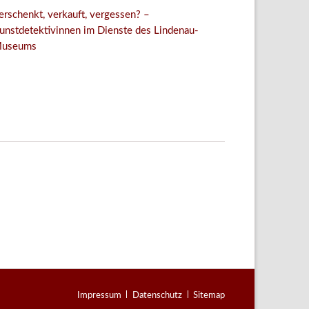
erschenkt, verkauft, vergessen? –
unstdetektivinnen im Dienste des Lindenau-
useums
Facebook
Twitter
E-mail
WhatsApp
Navigation
Impressum
Datenschutz
Sitemap
überspringen