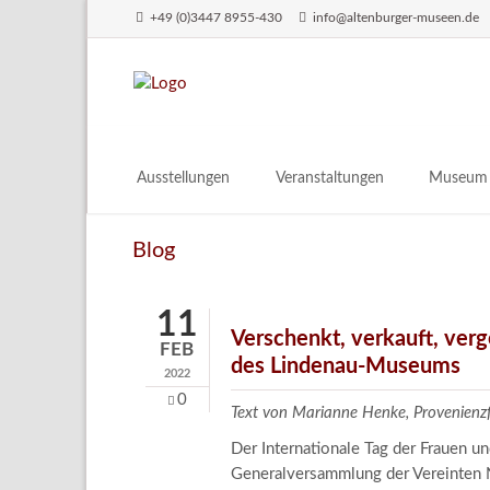
+49 (0)3447 8955-430
info@altenburger-museen.de
SUCHEN
Ausstellungen
Veranstaltungen
Museum
Vorschau
Über das
Blog
Aktuell
Aktuelles
Archiv
Besuch
11
Digitales
Verschenkt, verkauft, ver
FEB
des Lindenau-Museums
Team
2022
Praktikum
0
Text von Marianne Henke, Provenien
Engageme
Der Internationale Tag der Frauen 
Publikati
Generalversammlung der Vereinten N