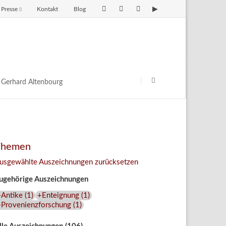
Presse
Kontakt
Blog
avigation
berspringen
Navigation
überspringen
Gerhard Altenbourg
Themen
usgewählte Auszeichnungen zurücksetzen
ugehörige Auszeichnungen
+Antike
(
1
)
+Enteignung
(
1
)
+Provenienzforschung
(
1
)