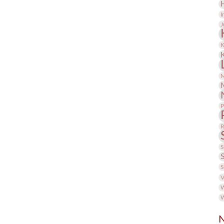
I
J
K
M
P
R
S
S
V
W
W
N