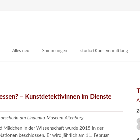
N
ü
Alles neu
Sammlungen
studio+Kunstvermittlung
 Museum
Planungsstände
Antikensammlungen
studio
Lindenau21PLUS
Frühe italienische Malerei
studioAngebote
Digitalisierung
bellissimo.digital
studioTeam
Provenienzforschung
Malerei 17.–19. Jh.
Angebote für Erwachsene
gessen? – Kunstdetektivinnen im Dienste
A
Kulturelle Vermittlung
Deutsche Malerei 20./21. Jh.
Angebote für Kitas
Z
Länderübergreifende kulturtouristische Ziele
 / Praxisprojekt
Grafische Sammlung
Angebote für Schulen
zforscherin am Lindenau-Museum Altenburg
nt
Kunstbibliothek
und Mädchen in der Wissenschaft wurde 2015 in der
onen
Restaurierung
ationen beschlossen. Er wird jährlich am 11. Februar