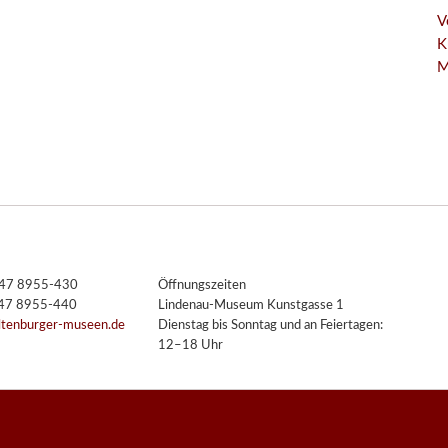
V
K
M
3447 8955-430
Öffnungszeiten
447 8955-440
Lindenau-Museum Kunstgasse 1
ltenburger-museen.de
Dienstag bis Sonntag und an Feiertagen:
12–18 Uhr