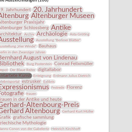
lle Auszeichnungen (106)
20. Jahrhundert
19. Jahrhundert
Altenburg
Altenburger Museen
Altenburger Praxisjahr
Antike
Altenburger Schlossberg
Archäologie
Architektur
Archiv
Asta Gröting
Ausstellung
Ausstellung "Berliner Blätter"
Bauhaus
usstellung „Vier Winde“
erlin in den Zwanziger Jahren
Bernhard August von Lindenau
Bibliothek
Conrad Felixmüller
Burg Posterstein
digitallabor
epot
Der Blaue Reiter
Entartete Kunst
Enteignung
Erdmann Julius Dietrich
estrusker
rlebnisportal
Exlibris
Expressionismus
Florenz
Festrede
Fotografie
frauen
Frauen in der Antike und heute
Gerhard-Altenbourg-Preis
Gerhard Altenbourg
Gerhard Kurt Müller
Grafik
grafische sammlung
griechische Mythologie
anns-Conon von der Gabelentz
Heinrich Kirchhoff