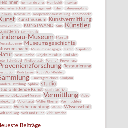
Heldinnen
herman de vries
Humboldt
Insekten
ntegriertes Schädlingsmanagement
Italien
Jahresempfang
ubiläum
Kolosseum
Kooperationsausstellung
Korkmodelle
Kunst
Kunstvermittlung
Kunstmuseum
Künstler
KUNSTWAND
unst von Kühl
Kurs
Künstlerin
Lehmbruck
Lindenau-Museum
Marstall
Museumsgeschichte
esseakademie
Museumsnacht
Museumspädagogik
Mäzen
Napoleon
Natur
Neue Remise
Objekt im Fokus
Paul Klee
eter Schnürpel
Phelloplastik
Pohlhof
Provenienz
Provenienzforschung
Restaurierung
estitution
Rudi Lesser
Ruth Wolf-Rehfeld
Sammlung
Samstagszeichner
Skulptur
studio
onderausstellung
Sphinx
Studio Bildende Kunst
studioDIGITAL
Vermittlung
uermondt-Ludwig-Museum
Video
ideokunst
Volontariat
Walter Rheiner
Weihnachten
Werkbetrachtung
Wissenschaft
erefkin
Winter
olf and Dog
Wolf und Hund
Zirkuswoche
eueste Beiträge