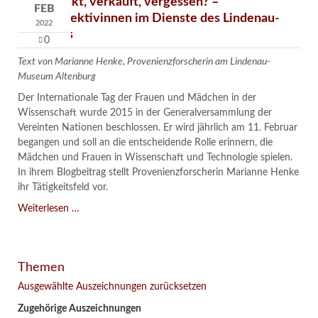
Verschenkt, verkauft, vergessen? –
FEB
Kunstdetektivinnen im Dienste des Lindenau-
2022
Museums
0
Text von Marianne Henke, Provenienzforscherin am Lindenau-
Museum Altenburg
Der Internationale Tag der Frauen und Mädchen in der
Wissenschaft wurde 2015 in der Generalversammlung der
Vereinten Nationen beschlossen. Er wird jährlich am 11. Februar
begangen und soll an die entscheidende Rolle erinnern, die
Mädchen und Frauen in Wissenschaft und Technologie spielen.
In ihrem Blogbeitrag stellt Provenienzforscherin Marianne Henke
ihr Tätigkeitsfeld vor.
Verschenkt,
Weiterlesen …
verkauft,
vergessen?
–
Themen
Kunstdetektivinnen
im
Ausgewählte Auszeichnungen zurücksetzen
Dienste
Zugehörige Auszeichnungen
des