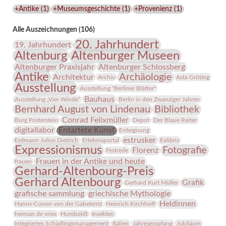
Lindenau-
+Antike
(
1
)
+Museumsgeschichte
(
1
)
+Provenienz
(
1
)
Museums
Alle Auszeichnungen (106)
20. Jahrhundert
19. Jahrhundert
Altenburg
Altenburger Museen
Altenburger Praxisjahr
Altenburger Schlossberg
Antike
Archäologie
Architektur
Archiv
Asta Gröting
Ausstellung
Ausstellung "Berliner Blätter"
Bauhaus
Ausstellung „Vier Winde“
Berlin in den Zwanziger Jahren
Bernhard August von Lindenau
Bibliothek
Conrad Felixmüller
Burg Posterstein
Depot
Der Blaue Reiter
digitallabor
Entartete Kunst
Enteignung
estrusker
Erdmann Julius Dietrich
Erlebnisportal
Exlibris
Expressionismus
Fotografie
Florenz
Festrede
Frauen in der Antike und heute
frauen
Gerhard-Altenbourg-Preis
Gerhard Altenbourg
Grafik
Gerhard Kurt Müller
grafische sammlung
griechische Mythologie
Heldinnen
Hanns-Conon von der Gabelentz
Heinrich Kirchhoff
herman de vries
Humboldt
Insekten
Integriertes Schädlingsmanagement
Italien
Jahresempfang
Jubiläum