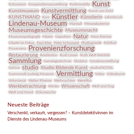
Kunst
Kolosseum
Kooperationsausstellung
Korkmodelle
Kunstvermittlung
Kunstmuseum
Kunst von Kühl
Künstler
KUNSTWAND
Künstlerin
Kurs
Lehmbruck
Lindenau-Museum
Marstall
Messeakademie
Museumsgeschichte
Museumsnacht
Natur
Museumspädagogik
Mäzen
Napoleon
Neue Remise
Objekt im Fokus
Paul Klee
Peter Schnürpel
Phelloplastik
Pohlhof
Provenienzforschung
Provenienz
Restaurierung
Restitution
Rudi Lesser
Ruth Wolf-Rehfeld
Sammlung
Samstagszeichner
Skulptur
Sonderausstellung
studio
Studio Bildende Kunst
Sphinx
studioDIGITAL
Vermittlung
Suermondt-Ludwig-Museum
Video
Videokunst
Volontariat
Walter Rheiner
Weihnachten
Werefkin
Werkbetrachtung
Wissenschaft
Winter
Wolf and Dog
Wolf und Hund
Zirkuswoche
Neueste Beiträge
Verschenkt, verkauft, vergessen? – Kunstdetektivinnen im
Dienste des Lindenau-Museums
Facebook
Twitter
E-mail
WhatsApp