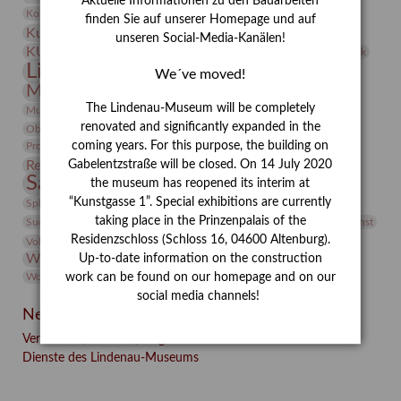
Aktuelle Informationen zu den Bauarbeiten
Kunst
Kolosseum
Kooperationsausstellung
Korkmodelle
finden Sie auf unserer Homepage und auf
Kunstvermittlung
Kunstmuseum
Kunst von Kühl
unseren Social-Media-Kanälen!
Künstler
KUNSTWAND
Künstlerin
Kurs
Lehmbruck
Lindenau-Museum
Marstall
Messeakademie
We´ve moved!
Museumsgeschichte
Museumsnacht
Natur
The Lindenau-Museum will be completely
Museumspädagogik
Mäzen
Napoleon
Neue Remise
renovated and significantly expanded in the
Objekt im Fokus
Paul Klee
Peter Schnürpel
Phelloplastik
Pohlhof
Provenienzforschung
coming years. For this purpose, the building on
Provenienz
Restaurierung
Gabelentzstraße will be closed. On 14 July 2020
Restitution
Rudi Lesser
Ruth Wolf-Rehfeld
Sammlung
the museum has reopened its interim at
Samstagszeichner
Skulptur
Sonderausstellung
studio
Studio Bildende Kunst
“Kunstgasse 1”. Special exhibitions are currently
Sphinx
studioDIGITAL
Vermittlung
taking place in the Prinzenpalais of the
Suermondt-Ludwig-Museum
Video
Videokunst
Residenzschloss (Schloss 16, 04600 Altenburg).
Volontariat
Walter Rheiner
Weihnachten
Werefkin
Werkbetrachtung
Wissenschaft
Up-to-date information on the construction
Winter
Wolf and Dog
Wolf und Hund
Zirkuswoche
work can be found on our homepage and on our
social media channels!
Neueste Beiträge
Verschenkt, verkauft, vergessen? – Kunstdetektivinnen im
Dienste des Lindenau-Museums
Facebook
Twitter
E-mail
WhatsApp