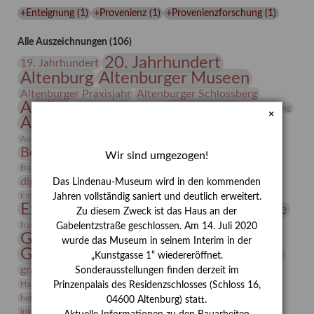
Lindenau-
+Enteignung
(
1
)
+Provenienz
(
1
)
+Provenienzforschung
(
1
)
Museums
Alle Auszeichnungen (106)
20. Jahrhundert
19. Jahrhundert
Altenburg
Altenburger Museen
Altenburger Praxisjahr
Altenburger Schlossberg
Antike
Archäologie
Architektur
Archiv
Asta Gröting
×
Ausstellung
Ausstellung "Berliner Blätter"
Bauhaus
Ausstellung „Vier Winde“
Berlin in den Zwanziger Jahren
Bernhard August von Lindenau
Bibliothek
Wir sind umgezogen!
Conrad Felixmüller
Burg Posterstein
Depot
Der Blaue Reiter
digitallabor
Entartete Kunst
Enteignung
Das Lindenau-Museum wird in den kommenden
estrusker
Erdmann Julius Dietrich
Erlebnisportal
Exlibris
Jahren vollständig saniert und deutlich erweitert.
Expressionismus
Fotografie
Florenz
Festrede
Zu diesem Zweck ist das Haus an der
Frauen in der Antike und heute
frauen
Gabelentzstraße geschlossen. Am 14. Juli 2020
Gerhard-Altenbourg-Preis
wurde das Museum in seinem Interim in der
Gerhard Altenbourg
Grafik
Gerhard Kurt Müller
„Kunstgasse 1“ wiedereröffnet.
grafische sammlung
griechische Mythologie
Sonderausstellungen finden derzeit im
Heldinnen
Hanns-Conon von der Gabelentz
Heinrich Kirchhoff
Prinzenpalais des Residenzschlosses (Schloss 16,
herman de vries
Humboldt
Insekten
04600 Altenburg) statt.
Integriertes Schädlingsmanagement
Italien
Jahresempfang
Jubiläum