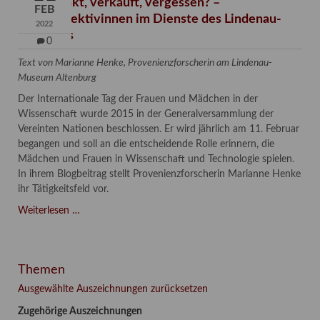
Verschenkt, verkauft, vergessen? –
FEB
Kunstdetektivinnen im Dienste des Lindenau-
2022
Museums
0
Text von Marianne Henke, Provenienzforscherin am Lindenau-
Museum Altenburg
Der Internationale Tag der Frauen und Mädchen in der
Wissenschaft wurde 2015 in der Generalversammlung der
Vereinten Nationen beschlossen. Er wird jährlich am 11. Februar
begangen und soll an die entscheidende Rolle erinnern, die
Mädchen und Frauen in Wissenschaft und Technologie spielen.
In ihrem Blogbeitrag stellt Provenienzforscherin Marianne Henke
ihr Tätigkeitsfeld vor.
Verschenkt,
Weiterlesen …
verkauft,
vergessen?
–
Themen
Kunstdetektivinnen
im
Ausgewählte Auszeichnungen zurücksetzen
Dienste
Zugehörige Auszeichnungen
des