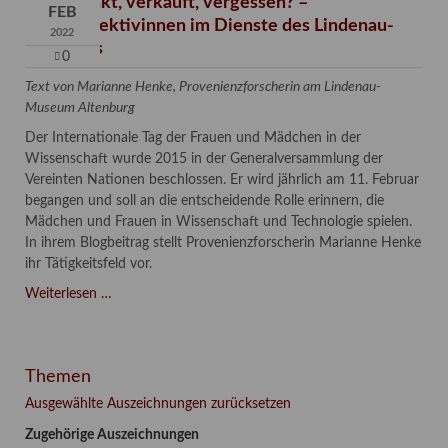
Verschenkt, verkauft, vergessen? –
FEB
Kunstdetektivinnen im Dienste des Lindenau-
2022
Museums
0
Text von Marianne Henke, Provenienzforscherin am Lindenau-
Museum Altenburg
Der Internationale Tag der Frauen und Mädchen in der
Wissenschaft wurde 2015 in der Generalversammlung der
Vereinten Nationen beschlossen. Er wird jährlich am 11. Februar
begangen und soll an die entscheidende Rolle erinnern, die
Mädchen und Frauen in Wissenschaft und Technologie spielen.
In ihrem Blogbeitrag stellt Provenienzforscherin Marianne Henke
ihr Tätigkeitsfeld vor.
Verschenkt,
Weiterlesen …
verkauft,
vergessen?
–
Themen
Kunstdetektivinnen
im
Ausgewählte Auszeichnungen zurücksetzen
Dienste
Zugehörige Auszeichnungen
des