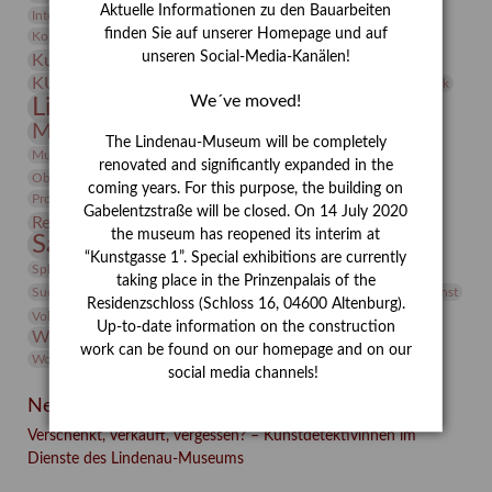
Aktuelle Informationen zu den Bauarbeiten
Integriertes Schädlingsmanagement
Italien
Jahresempfang
Jubiläum
Kunst
finden Sie auf unserer Homepage und auf
Kolosseum
Kooperationsausstellung
Korkmodelle
Kunstvermittlung
unseren Social-Media-Kanälen!
Kunstmuseum
Kunst von Kühl
Künstler
KUNSTWAND
Künstlerin
Kurs
Lehmbruck
We´ve moved!
Lindenau-Museum
Marstall
Messeakademie
Museumsgeschichte
Museumsnacht
The Lindenau-Museum will be completely
Natur
Museumspädagogik
Mäzen
Napoleon
Neue Remise
renovated and significantly expanded in the
Objekt im Fokus
Paul Klee
Peter Schnürpel
Phelloplastik
Pohlhof
coming years. For this purpose, the building on
Provenienzforschung
Provenienz
Gabelentzstraße will be closed. On 14 July 2020
Restaurierung
Restitution
Rudi Lesser
Ruth Wolf-Rehfeld
the museum has reopened its interim at
Sammlung
Samstagszeichner
Skulptur
Sonderausstellung
“Kunstgasse 1”. Special exhibitions are currently
studio
Studio Bildende Kunst
Sphinx
studioDIGITAL
taking place in the Prinzenpalais of the
Vermittlung
Suermondt-Ludwig-Museum
Video
Videokunst
Residenzschloss (Schloss 16, 04600 Altenburg).
Volontariat
Walter Rheiner
Weihnachten
Werefkin
Up-to-date information on the construction
Werkbetrachtung
Wissenschaft
Winter
Wolf and Dog
work can be found on our homepage and on our
Wolf und Hund
Zirkuswoche
social media channels!
Neueste Beiträge
Verschenkt, verkauft, vergessen? – Kunstdetektivinnen im
Dienste des Lindenau-Museums
Facebook
Twitter
E-mail
WhatsApp