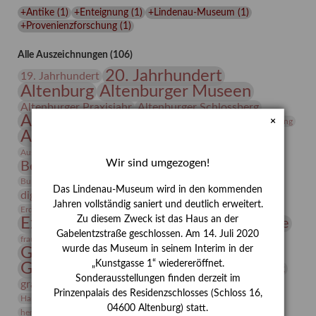
Lindenau-
+Antike
(
1
)
+Enteignung
(
1
)
+Lindenau-Museum
(
1
)
Museums
+Provenienzforschung
(
1
)
Alle Auszeichnungen (106)
20. Jahrhundert
19. Jahrhundert
Altenburg
Altenburger Museen
Altenburger Praxisjahr
Altenburger Schlossberg
Antike
Archäologie
Architektur
×
Archiv
Asta Gröting
Ausstellung
Ausstellung "Berliner Blätter"
Bauhaus
Ausstellung „Vier Winde“
Berlin in den Zwanziger Jahren
Wir sind umgezogen!
Bernhard August von Lindenau
Bibliothek
Conrad Felixmüller
Burg Posterstein
Depot
Der Blaue Reiter
Das Lindenau-Museum wird in den kommenden
digitallabor
Entartete Kunst
Enteignung
Jahren vollständig saniert und deutlich erweitert.
estrusker
Erdmann Julius Dietrich
Erlebnisportal
Exlibris
Zu diesem Zweck ist das Haus an der
Expressionismus
Fotografie
Florenz
Festrede
Gabelentzstraße geschlossen. Am 14. Juli 2020
Frauen in der Antike und heute
frauen
wurde das Museum in seinem Interim in der
Gerhard-Altenbourg-Preis
„Kunstgasse 1“ wiedereröffnet.
Gerhard Altenbourg
Grafik
Gerhard Kurt Müller
Sonderausstellungen finden derzeit im
grafische sammlung
griechische Mythologie
Prinzenpalais des Residenzschlosses (Schloss 16,
Heldinnen
Hanns-Conon von der Gabelentz
Heinrich Kirchhoff
04600 Altenburg) statt.
herman de vries
Humboldt
Insekten