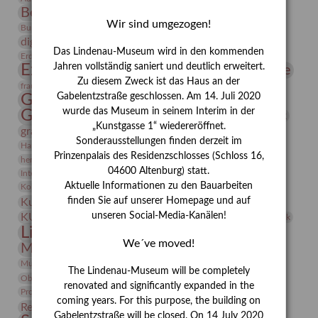
Bernhard August von Lindenau
Bibliothek
Wir sind umgezogen!
Conrad Felixmüller
Burg Posterstein
Depot
Der Blaue Reiter
digitallabor
Entartete Kunst
Enteignung
Das Lindenau-Museum wird in den kommenden
estrusker
Erdmann Julius Dietrich
Erlebnisportal
Exlibris
Expressionismus
Jahren vollständig saniert und deutlich erweitert.
Fotografie
Florenz
Festrede
Zu diesem Zweck ist das Haus an der
Frauen in der Antike und heute
frauen
Gerhard-Altenbourg-Preis
Gabelentzstraße geschlossen. Am 14. Juli 2020
wurde das Museum in seinem Interim in der
Gerhard Altenbourg
Grafik
Gerhard Kurt Müller
„Kunstgasse 1“ wiedereröffnet.
grafische sammlung
griechische Mythologie
Sonderausstellungen finden derzeit im
Heldinnen
Hanns-Conon von der Gabelentz
Heinrich Kirchhoff
Prinzenpalais des Residenzschlosses (Schloss 16,
herman de vries
Humboldt
Insekten
04600 Altenburg) statt.
Integriertes Schädlingsmanagement
Italien
Jahresempfang
Jubiläum
Kunst
Aktuelle Informationen zu den Bauarbeiten
Kolosseum
Kooperationsausstellung
Korkmodelle
Kunstvermittlung
finden Sie auf unserer Homepage und auf
Kunstmuseum
Kunst von Kühl
Künstler
unseren Social-Media-Kanälen!
KUNSTWAND
Künstlerin
Kurs
Lehmbruck
Lindenau-Museum
Marstall
Messeakademie
We´ve moved!
Museumsgeschichte
Museumsnacht
Natur
Museumspädagogik
Mäzen
Napoleon
Neue Remise
The Lindenau-Museum will be completely
Objekt im Fokus
Paul Klee
Peter Schnürpel
Phelloplastik
Pohlhof
renovated and significantly expanded in the
Provenienzforschung
Provenienz
coming years. For this purpose, the building on
Restaurierung
Restitution
Rudi Lesser
Ruth Wolf-Rehfeld
Gabelentzstraße will be closed. On 14 July 2020