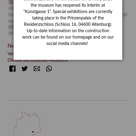
Sammlung
Samstagszeichner
Skulptur
Sonderausstellung
the museum has reopened its interim at
studio
Studio Bildende Kunst
Sphinx
studioDIGITAL
“Kunstgasse 1”. Special exhibitions are currently
Vermittlung
Suermondt-Ludwig-Museum
Video
Videokunst
taking place in the Prinzenpalais of the
Volontariat
Walter Rheiner
Weihnachten
Werefkin
Residenzschloss (Schloss 16, 04600 Altenburg).
Werkbetrachtung
Wissenschaft
Winter
Wolf and Dog
Up-to-date information on the construction
Wolf und Hund
Zirkuswoche
work can be found on our homepage and on our
social media channels!
Neueste Beiträge
Verschenkt, verkauft, vergessen? – Kunstdetektivinnen im
Dienste des Lindenau-Museums
Facebook
Twitter
E-mail
WhatsApp