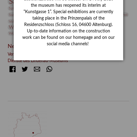
Sammlung
Samstagszeichner
Skulptur
Sonderausstellung
the museum has reopened its interim at
studio
Studio Bildende Kunst
Sphinx
studioDIGITAL
“Kunstgasse 1”. Special exhibitions are currently
Vermittlung
Suermondt-Ludwig-Museum
Video
Videokunst
taking place in the Prinzenpalais of the
Volontariat
Walter Rheiner
Weihnachten
Werefkin
Residenzschloss (Schloss 16, 04600 Altenburg).
Werkbetrachtung
Wissenschaft
Winter
Wolf and Dog
Up-to-date information on the construction
Wolf und Hund
Zirkuswoche
work can be found on our homepage and on our
social media channels!
Neueste Beiträge
Verschenkt, verkauft, vergessen? – Kunstdetektivinnen im
Dienste des Lindenau-Museums
Facebook
Twitter
E-mail
WhatsApp