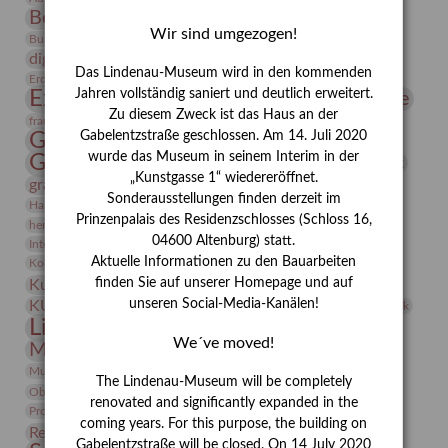
Bernhard August von Lindenau
Bibliothek
Wir sind umgezogen!
Conrad Felixmüller
Burg Posterstein
Depot
Der Blaue Reiter
digitallabor
Entartete Kunst
Enteignung
Das Lindenau-Museum wird in den kommenden
estrusker
Erdmann Julius Dietrich
Erlebnisportal
Exlibris
Expressionismus
Jahren vollständig saniert und deutlich erweitert.
Fotografie
Florenz
Festrede
Zu diesem Zweck ist das Haus an der
Frauen in der Antike und heute
frauen
Gerhard-Altenbourg-Preis
Gabelentzstraße geschlossen. Am 14. Juli 2020
wurde das Museum in seinem Interim in der
Gerhard Altenbourg
Grafik
Gerhard Kurt Müller
„Kunstgasse 1“ wiedereröffnet.
grafische sammlung
griechische Mythologie
Sonderausstellungen finden derzeit im
Heldinnen
Hanns-Conon von der Gabelentz
Heinrich Kirchhoff
Prinzenpalais des Residenzschlosses (Schloss 16,
herman de vries
Humboldt
Insekten
04600 Altenburg) statt.
Integriertes Schädlingsmanagement
Italien
Jahresempfang
Jubiläum
Kunst
Aktuelle Informationen zu den Bauarbeiten
Kolosseum
Kooperationsausstellung
Korkmodelle
Kunstvermittlung
finden Sie auf unserer Homepage und auf
Kunstmuseum
Kunst von Kühl
Künstler
unseren Social-Media-Kanälen!
KUNSTWAND
Künstlerin
Kurs
Lehmbruck
Lindenau-Museum
Marstall
Messeakademie
We´ve moved!
Museumsgeschichte
Museumsnacht
Natur
Museumspädagogik
Mäzen
Napoleon
Neue Remise
The Lindenau-Museum will be completely
Objekt im Fokus
Paul Klee
Peter Schnürpel
Phelloplastik
Pohlhof
renovated and significantly expanded in the
Provenienzforschung
Provenienz
coming years. For this purpose, the building on
Restaurierung
Restitution
Rudi Lesser
Ruth Wolf-Rehfeld
Gabelentzstraße will be closed. On 14 July 2020