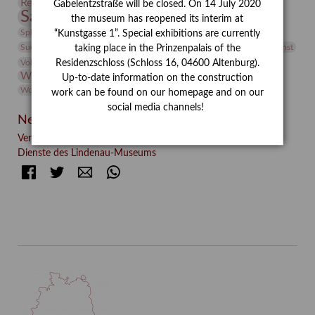
Restaurierung
Restitution
Rudi Lesser
Ruth Wolf-Rehfeld
Gabelentzstraße will be closed. On 14 July 2020
Sammlung
Samstagszeichner
Skulptur
Sonderausstellung
the museum has reopened its interim at
studio
Studio Bildende Kunst
Sphinx
studioDIGITAL
“Kunstgasse 1”. Special exhibitions are currently
Vermittlung
Suermondt-Ludwig-Museum
Video
Videokunst
taking place in the Prinzenpalais of the
Volontariat
Walter Rheiner
Weihnachten
Werefkin
Residenzschloss (Schloss 16, 04600 Altenburg).
Werkbetrachtung
Wissenschaft
Winter
Wolf and Dog
Up-to-date information on the construction
Wolf und Hund
Zirkuswoche
work can be found on our homepage and on our
social media channels!
Neueste Beiträge
Verschenkt, verkauft, vergessen? – Kunstdetektivinnen im
Dienste des Lindenau-Museums
Facebook
Twitter
E-mail
WhatsApp