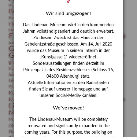
Bauhaus
Ausstellung „Vier Winde“
Berlin in den Zwanziger Jahren
Bernhard August von Lindenau
Bibliothek
Wir sind umgezogen!
Conrad Felixmüller
Burg Posterstein
Depot
Der Blaue Reiter
digitallabor
Entartete Kunst
Enteignung
Das Lindenau-Museum wird in den kommenden
estrusker
Erdmann Julius Dietrich
Erlebnisportal
Exlibris
Jahren vollständig saniert und deutlich erweitert.
Expressionismus
Fotografie
Florenz
Festrede
Zu diesem Zweck ist das Haus an der
Frauen in der Antike und heute
frauen
Gabelentzstraße geschlossen. Am 14. Juli 2020
Gerhard-Altenbourg-Preis
wurde das Museum in seinem Interim in der
Gerhard Altenbourg
Grafik
Gerhard Kurt Müller
„Kunstgasse 1“ wiedereröffnet.
grafische sammlung
griechische Mythologie
Sonderausstellungen finden derzeit im
Heldinnen
Hanns-Conon von der Gabelentz
Heinrich Kirchhoff
Prinzenpalais des Residenzschlosses (Schloss 16,
herman de vries
Humboldt
Insekten
04600 Altenburg) statt.
Integriertes Schädlingsmanagement
Italien
Jahresempfang
Jubiläum
Aktuelle Informationen zu den Bauarbeiten
Kunst
Kolosseum
Kooperationsausstellung
Korkmodelle
finden Sie auf unserer Homepage und auf
Kunstvermittlung
Kunstmuseum
Kunst von Kühl
unseren Social-Media-Kanälen!
Künstler
KUNSTWAND
Künstlerin
Kurs
Lehmbruck
Lindenau-Museum
Marstall
Messeakademie
We´ve moved!
Museumsgeschichte
Museumsnacht
Natur
Museumspädagogik
Mäzen
Napoleon
Neue Remise
The Lindenau-Museum will be completely
Objekt im Fokus
Paul Klee
Peter Schnürpel
Phelloplastik
Pohlhof
renovated and significantly expanded in the
Provenienzforschung
Provenienz
coming years. For this purpose, the building on