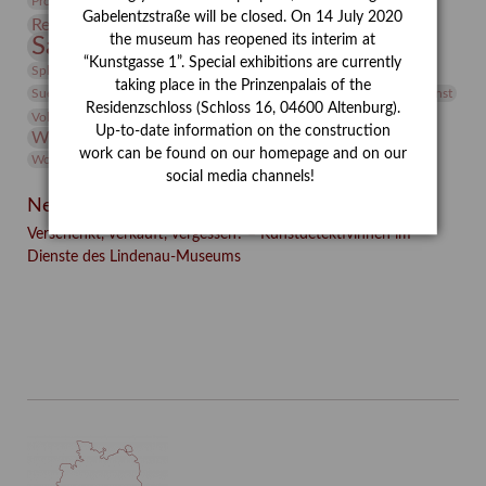
Provenienzforschung
Provenienz
Gabelentzstraße will be closed. On 14 July 2020
Restaurierung
Restitution
Rudi Lesser
Ruth Wolf-Rehfeld
the museum has reopened its interim at
Sammlung
Samstagszeichner
Skulptur
Sonderausstellung
“Kunstgasse 1”. Special exhibitions are currently
studio
Studio Bildende Kunst
Sphinx
studioDIGITAL
taking place in the Prinzenpalais of the
Vermittlung
Suermondt-Ludwig-Museum
Video
Videokunst
Residenzschloss (Schloss 16, 04600 Altenburg).
Volontariat
Walter Rheiner
Weihnachten
Werefkin
Up-to-date information on the construction
Werkbetrachtung
Wissenschaft
Winter
Wolf and Dog
work can be found on our homepage and on our
Wolf und Hund
Zirkuswoche
social media channels!
Neueste Beiträge
Verschenkt, verkauft, vergessen? – Kunstdetektivinnen im
Dienste des Lindenau-Museums
Facebook
Twitter
E-mail
WhatsApp