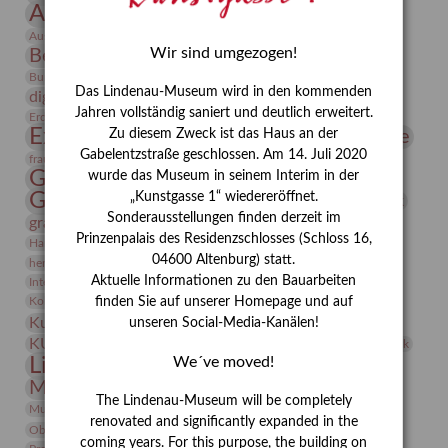
Ausstellung
Ausstellung "Berliner Blätter"
Bauhaus
Ausstellung „Vier Winde“
Berlin in den Zwanziger Jahren
Wir sind umgezogen!
Bernhard August von Lindenau
Bibliothek
Conrad Felixmüller
Burg Posterstein
Depot
Der Blaue Reiter
Das Lindenau-Museum wird in den kommenden
digitallabor
Entartete Kunst
Enteignung
Jahren vollständig saniert und deutlich erweitert.
estrusker
Erdmann Julius Dietrich
Erlebnisportal
Exlibris
Expressionismus
Fotografie
Zu diesem Zweck ist das Haus an der
Florenz
Festrede
Gabelentzstraße geschlossen. Am 14. Juli 2020
Frauen in der Antike und heute
frauen
Gerhard-Altenbourg-Preis
wurde das Museum in seinem Interim in der
Gerhard Altenbourg
„Kunstgasse 1“ wiedereröffnet.
Grafik
Gerhard Kurt Müller
Sonderausstellungen finden derzeit im
grafische sammlung
griechische Mythologie
Prinzenpalais des Residenzschlosses (Schloss 16,
Heldinnen
Hanns-Conon von der Gabelentz
Heinrich Kirchhoff
04600 Altenburg) statt.
herman de vries
Humboldt
Insekten
Aktuelle Informationen zu den Bauarbeiten
Integriertes Schädlingsmanagement
Italien
Jahresempfang
Jubiläum
Kunst
Kolosseum
Kooperationsausstellung
Korkmodelle
finden Sie auf unserer Homepage und auf
Kunstvermittlung
Kunstmuseum
unseren Social-Media-Kanälen!
Kunst von Kühl
Künstler
KUNSTWAND
Künstlerin
Kurs
Lehmbruck
Lindenau-Museum
We´ve moved!
Marstall
Messeakademie
Museumsgeschichte
Museumsnacht
The Lindenau-Museum will be completely
Natur
Museumspädagogik
Mäzen
Napoleon
Neue Remise
renovated and significantly expanded in the
Objekt im Fokus
Paul Klee
Peter Schnürpel
Phelloplastik
Pohlhof
coming years. For this purpose, the building on