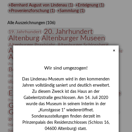
Lindenau-
+Bernhard August von Lindenau
(
1
)
+Enteignung
(
1
)
Museums
+Provenienzforschung
(
1
)
+Sammlung
(
1
)
Alle Auszeichnungen (106)
20. Jahrhundert
19. Jahrhundert
Altenburg
Altenburger Museen
Altenburger Praxisjahr
Altenburger Schlossberg
Antike
Archäologie
Architektur
×
Archiv
Asta Gröting
Ausstellung
Ausstellung "Berliner Blätter"
Bauhaus
Ausstellung „Vier Winde“
Berlin in den Zwanziger Jahren
Wir sind umgezogen!
Bernhard August von Lindenau
Bibliothek
Conrad Felixmüller
Burg Posterstein
Depot
Der Blaue Reiter
Das Lindenau-Museum wird in den kommenden
digitallabor
Entartete Kunst
Enteignung
Jahren vollständig saniert und deutlich erweitert.
estrusker
Erdmann Julius Dietrich
Erlebnisportal
Exlibris
Zu diesem Zweck ist das Haus an der
Expressionismus
Fotografie
Florenz
Festrede
Gabelentzstraße geschlossen. Am 14. Juli 2020
Frauen in der Antike und heute
frauen
wurde das Museum in seinem Interim in der
Gerhard-Altenbourg-Preis
„Kunstgasse 1“ wiedereröffnet.
Gerhard Altenbourg
Grafik
Gerhard Kurt Müller
Sonderausstellungen finden derzeit im
grafische sammlung
griechische Mythologie
Prinzenpalais des Residenzschlosses (Schloss 16,
Heldinnen
Hanns-Conon von der Gabelentz
Heinrich Kirchhoff
04600 Altenburg) statt.
herman de vries
Humboldt
Insekten