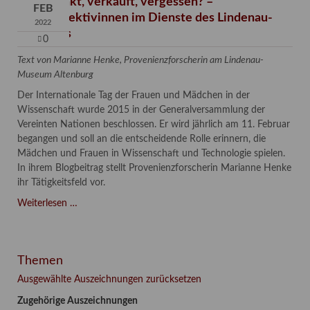
Verschenkt, verkauft, vergessen? –
FEB
Kunstdetektivinnen im Dienste des Lindenau-
2022
Museums
0
Text von Marianne Henke, Provenienzforscherin am Lindenau-
Museum Altenburg
Der Internationale Tag der Frauen und Mädchen in der
Wissenschaft wurde 2015 in der Generalversammlung der
Vereinten Nationen beschlossen. Er wird jährlich am 11. Februar
begangen und soll an die entscheidende Rolle erinnern, die
Mädchen und Frauen in Wissenschaft und Technologie spielen.
In ihrem Blogbeitrag stellt Provenienzforscherin Marianne Henke
ihr Tätigkeitsfeld vor.
Verschenkt,
Weiterlesen …
verkauft,
vergessen?
–
Themen
Kunstdetektivinnen
im
Ausgewählte Auszeichnungen zurücksetzen
Dienste
Zugehörige Auszeichnungen
des