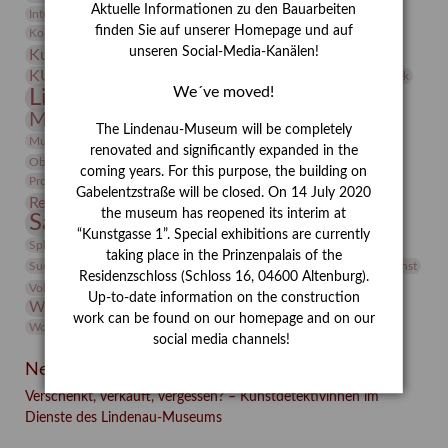
Aktuelle Informationen zu den Bauarbeiten
Integriertes Schädlingsmanagement
Italien
Jahresempfang
Jubiläum
Kunst
finden Sie auf unserer Homepage und auf
Kolosseum
Kooperationsausstellung
Korkmodelle
Kunstvermittlung
unseren Social-Media-Kanälen!
Kunstmuseum
Kunst von Kühl
Künstler
KUNSTWAND
Künstlerin
Kurs
Lehmbruck
We´ve moved!
Lindenau-Museum
Marstall
Messeakademie
Museumsgeschichte
Museumsnacht
The Lindenau-Museum will be completely
Natur
Museumspädagogik
Mäzen
Napoleon
Neue Remise
renovated and significantly expanded in the
Objekt im Fokus
Paul Klee
Peter Schnürpel
Phelloplastik
Pohlhof
coming years. For this purpose, the building on
Provenienzforschung
Provenienz
Gabelentzstraße will be closed. On 14 July 2020
Restaurierung
Restitution
Rudi Lesser
Ruth Wolf-Rehfeld
the museum has reopened its interim at
Sammlung
Samstagszeichner
Skulptur
Sonderausstellung
“Kunstgasse 1”. Special exhibitions are currently
studio
Studio Bildende Kunst
Sphinx
studioDIGITAL
taking place in the Prinzenpalais of the
Vermittlung
Suermondt-Ludwig-Museum
Video
Videokunst
Residenzschloss (Schloss 16, 04600 Altenburg).
Volontariat
Walter Rheiner
Weihnachten
Werefkin
Up-to-date information on the construction
Werkbetrachtung
Wissenschaft
Winter
Wolf and Dog
work can be found on our homepage and on our
Wolf und Hund
Zirkuswoche
social media channels!
Neueste Beiträge
Verschenkt, verkauft, vergessen? – Kunstdetektivinnen im
Dienste des Lindenau-Museums
Facebook
Twitter
E-mail
WhatsApp