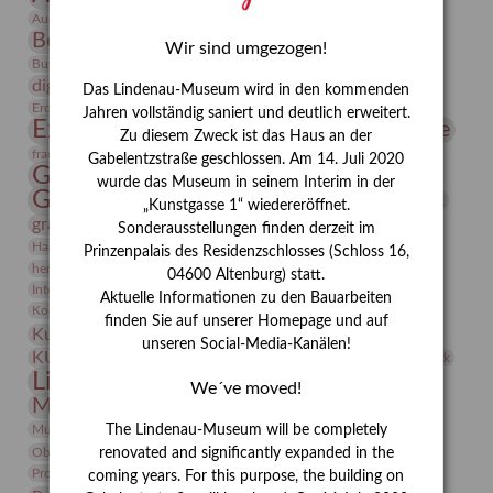
Bauhaus
Ausstellung „Vier Winde“
Berlin in den Zwanziger Jahren
Bernhard August von Lindenau
Bibliothek
Wir sind umgezogen!
Conrad Felixmüller
Burg Posterstein
Depot
Der Blaue Reiter
digitallabor
Entartete Kunst
Enteignung
Das Lindenau-Museum wird in den kommenden
estrusker
Erdmann Julius Dietrich
Erlebnisportal
Exlibris
Jahren vollständig saniert und deutlich erweitert.
Expressionismus
Fotografie
Florenz
Festrede
Zu diesem Zweck ist das Haus an der
Frauen in der Antike und heute
frauen
Gabelentzstraße geschlossen. Am 14. Juli 2020
Gerhard-Altenbourg-Preis
wurde das Museum in seinem Interim in der
Gerhard Altenbourg
Grafik
Gerhard Kurt Müller
„Kunstgasse 1“ wiedereröffnet.
grafische sammlung
griechische Mythologie
Sonderausstellungen finden derzeit im
Heldinnen
Hanns-Conon von der Gabelentz
Heinrich Kirchhoff
Prinzenpalais des Residenzschlosses (Schloss 16,
herman de vries
Humboldt
Insekten
04600 Altenburg) statt.
Integriertes Schädlingsmanagement
Italien
Jahresempfang
Jubiläum
Aktuelle Informationen zu den Bauarbeiten
Kunst
Kolosseum
Kooperationsausstellung
Korkmodelle
finden Sie auf unserer Homepage und auf
Kunstvermittlung
Kunstmuseum
Kunst von Kühl
unseren Social-Media-Kanälen!
Künstler
KUNSTWAND
Künstlerin
Kurs
Lehmbruck
Lindenau-Museum
Marstall
Messeakademie
We´ve moved!
Museumsgeschichte
Museumsnacht
Natur
Museumspädagogik
Mäzen
Napoleon
Neue Remise
The Lindenau-Museum will be completely
Objekt im Fokus
Paul Klee
Peter Schnürpel
Phelloplastik
Pohlhof
renovated and significantly expanded in the
Provenienzforschung
Provenienz
coming years. For this purpose, the building on