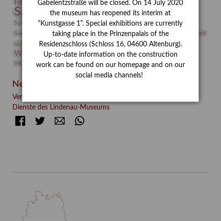
Restaurierung
Restitution
Rudi Lesser
Ruth Wolf-Rehfeld
Gabelentzstraße will be closed. On 14 July 2020
Sammlung
Samstagszeichner
Skulptur
Sonderausstellung
the museum has reopened its interim at
studio
Studio Bildende Kunst
Sphinx
studioDIGITAL
“Kunstgasse 1”. Special exhibitions are currently
Vermittlung
Suermondt-Ludwig-Museum
Video
Videokunst
taking place in the Prinzenpalais of the
Volontariat
Walter Rheiner
Weihnachten
Werefkin
Residenzschloss (Schloss 16, 04600 Altenburg).
Werkbetrachtung
Wissenschaft
Winter
Wolf and Dog
Up-to-date information on the construction
Wolf und Hund
Zirkuswoche
work can be found on our homepage and on our
social media channels!
Neueste Beiträge
Verschenkt, verkauft, vergessen? – Kunstdetektivinnen im
Dienste des Lindenau-Museums
Facebook
Twitter
E-mail
WhatsApp