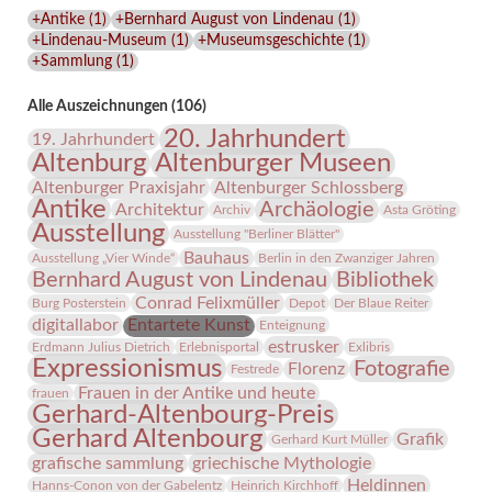
Lindenau-
+Antike
(
1
)
+Bernhard August von Lindenau
(
1
)
Museums
+Lindenau-Museum
(
1
)
+Museumsgeschichte
(
1
)
+Sammlung
(
1
)
Alle Auszeichnungen (106)
20. Jahrhundert
19. Jahrhundert
Altenburg
Altenburger Museen
Altenburger Praxisjahr
Altenburger Schlossberg
Antike
Archäologie
Architektur
Archiv
Asta Gröting
Ausstellung
Ausstellung "Berliner Blätter"
Bauhaus
Ausstellung „Vier Winde“
Berlin in den Zwanziger Jahren
Bernhard August von Lindenau
Bibliothek
Conrad Felixmüller
Burg Posterstein
Depot
Der Blaue Reiter
digitallabor
Entartete Kunst
Enteignung
estrusker
Erdmann Julius Dietrich
Erlebnisportal
Exlibris
Expressionismus
Fotografie
Florenz
Festrede
Frauen in der Antike und heute
frauen
Gerhard-Altenbourg-Preis
Gerhard Altenbourg
Grafik
Gerhard Kurt Müller
grafische sammlung
griechische Mythologie
Heldinnen
Hanns-Conon von der Gabelentz
Heinrich Kirchhoff