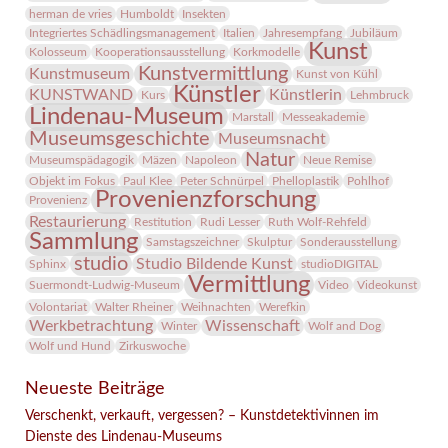
herman de vries
Humboldt
Insekten
Integriertes Schädlingsmanagement
Italien
Jahresempfang
Jubiläum
Kunst
Kolosseum
Kooperationsausstellung
Korkmodelle
Kunstvermittlung
Kunstmuseum
Kunst von Kühl
Künstler
KUNSTWAND
Künstlerin
Kurs
Lehmbruck
Lindenau-Museum
Marstall
Messeakademie
Museumsgeschichte
Museumsnacht
Natur
Museumspädagogik
Mäzen
Napoleon
Neue Remise
Objekt im Fokus
Paul Klee
Peter Schnürpel
Phelloplastik
Pohlhof
Provenienzforschung
Provenienz
Restaurierung
Restitution
Rudi Lesser
Ruth Wolf-Rehfeld
Sammlung
Samstagszeichner
Skulptur
Sonderausstellung
studio
Studio Bildende Kunst
Sphinx
studioDIGITAL
Vermittlung
Suermondt-Ludwig-Museum
Video
Videokunst
Volontariat
Walter Rheiner
Weihnachten
Werefkin
Werkbetrachtung
Wissenschaft
Winter
Wolf and Dog
Wolf und Hund
Zirkuswoche
Neueste Beiträge
Verschenkt, verkauft, vergessen? – Kunstdetektivinnen im
Dienste des Lindenau-Museums