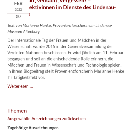
Verschenkt, verkauft, vergessen? –
FEB
Kunstdetektivinnen im Dienste des Lindenau-
2022
Museums
0
Text von Marianne Henke, Provenienzforscherin am Lindenau-
Museum Altenburg
Der Internationale Tag der Frauen und Mädchen in der
Wissenschaft wurde 2015 in der Generalversammlung der
Vereinten Nationen beschlossen. Er wird jährlich am 11. Februar
begangen und soll an die entscheidende Rolle erinnern, die
Mädchen und Frauen in Wissenschaft und Technologie spielen.
In ihrem Blogbeitrag stellt Provenienzforscherin Marianne Henke
ihr Tätigkeitsfeld vor.
Verschenkt,
Weiterlesen …
verkauft,
vergessen?
–
Themen
Kunstdetektivinnen
im
Ausgewählte Auszeichnungen zurücksetzen
Dienste
Zugehörige Auszeichnungen
des