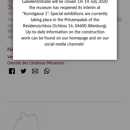
Restaurierung
Restitution
Rudi Lesser
Ruth Wolf-Rehfeld
Gabelentzstraße will be closed. On 14 July 2020
Sammlung
Samstagszeichner
Skulptur
Sonderausstellung
the museum has reopened its interim at
studio
Studio Bildende Kunst
Sphinx
studioDIGITAL
“Kunstgasse 1”. Special exhibitions are currently
Vermittlung
Suermondt-Ludwig-Museum
Video
Videokunst
taking place in the Prinzenpalais of the
Volontariat
Walter Rheiner
Weihnachten
Werefkin
Residenzschloss (Schloss 16, 04600 Altenburg).
Werkbetrachtung
Wissenschaft
Winter
Wolf and Dog
Up-to-date information on the construction
Wolf und Hund
Zirkuswoche
work can be found on our homepage and on our
social media channels!
Neueste Beiträge
Verschenkt, verkauft, vergessen? – Kunstdetektivinnen im
Dienste des Lindenau-Museums
Facebook
Twitter
E-mail
WhatsApp