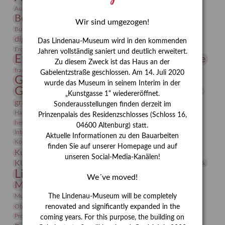
Bauhaus
Ausstellung „Vier Winde“
Berlin in den Zwanziger Jahren
Bernhard August von Lindenau
Bibliothek
Wir sind umgezogen!
Conrad Felixmüller
Burg Posterstein
Depot
Der Blaue Reiter
digitallabor
Entartete Kunst
Enteignung
Das Lindenau-Museum wird in den kommenden
estrusker
Erdmann Julius Dietrich
Erlebnisportal
Exlibris
Jahren vollständig saniert und deutlich erweitert.
Expressionismus
Fotografie
Florenz
Festrede
Zu diesem Zweck ist das Haus an der
Frauen in der Antike und heute
frauen
Gabelentzstraße geschlossen. Am 14. Juli 2020
Gerhard-Altenbourg-Preis
wurde das Museum in seinem Interim in der
Gerhard Altenbourg
Grafik
Gerhard Kurt Müller
„Kunstgasse 1“ wiedereröffnet.
grafische sammlung
griechische Mythologie
Sonderausstellungen finden derzeit im
Heldinnen
Hanns-Conon von der Gabelentz
Heinrich Kirchhoff
Prinzenpalais des Residenzschlosses (Schloss 16,
herman de vries
Humboldt
Insekten
04600 Altenburg) statt.
Integriertes Schädlingsmanagement
Italien
Jahresempfang
Jubiläum
Aktuelle Informationen zu den Bauarbeiten
Kunst
Kolosseum
Kooperationsausstellung
Korkmodelle
finden Sie auf unserer Homepage und auf
Kunstvermittlung
Kunstmuseum
Kunst von Kühl
unseren Social-Media-Kanälen!
Künstler
KUNSTWAND
Künstlerin
Kurs
Lehmbruck
Lindenau-Museum
Marstall
Messeakademie
We´ve moved!
Museumsgeschichte
Museumsnacht
Natur
Museumspädagogik
Mäzen
Napoleon
Neue Remise
The Lindenau-Museum will be completely
Objekt im Fokus
Paul Klee
Peter Schnürpel
Phelloplastik
Pohlhof
renovated and significantly expanded in the
Provenienzforschung
Provenienz
coming years. For this purpose, the building on