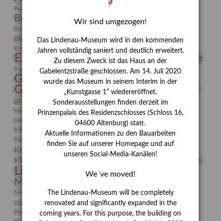
Bauhaus
Ausstellung „Vier Winde“
Berlin in den Zwanziger Jahren
Bernhard August von Lindenau
Bibliothek
Wir sind umgezogen!
Conrad Felixmüller
Burg Posterstein
Depot
Der Blaue Reiter
digitallabor
Entartete Kunst
Enteignung
Das Lindenau-Museum wird in den kommenden
estrusker
Erdmann Julius Dietrich
Erlebnisportal
Exlibris
Jahren vollständig saniert und deutlich erweitert.
Expressionismus
Fotografie
Florenz
Festrede
Zu diesem Zweck ist das Haus an der
Frauen in der Antike und heute
frauen
Gabelentzstraße geschlossen. Am 14. Juli 2020
Gerhard-Altenbourg-Preis
wurde das Museum in seinem Interim in der
Gerhard Altenbourg
Grafik
Gerhard Kurt Müller
„Kunstgasse 1“ wiedereröffnet.
grafische sammlung
griechische Mythologie
Sonderausstellungen finden derzeit im
Heldinnen
Hanns-Conon von der Gabelentz
Heinrich Kirchhoff
Prinzenpalais des Residenzschlosses (Schloss 16,
herman de vries
Humboldt
Insekten
04600 Altenburg) statt.
Integriertes Schädlingsmanagement
Italien
Jahresempfang
Jubiläum
Aktuelle Informationen zu den Bauarbeiten
Kunst
Kolosseum
Kooperationsausstellung
Korkmodelle
finden Sie auf unserer Homepage und auf
Kunstvermittlung
Kunstmuseum
Kunst von Kühl
unseren Social-Media-Kanälen!
Künstler
KUNSTWAND
Künstlerin
Kurs
Lehmbruck
Lindenau-Museum
Marstall
Messeakademie
We´ve moved!
Museumsgeschichte
Museumsnacht
Natur
Museumspädagogik
Mäzen
Napoleon
Neue Remise
The Lindenau-Museum will be completely
Objekt im Fokus
Paul Klee
Peter Schnürpel
Phelloplastik
Pohlhof
renovated and significantly expanded in the
Provenienzforschung
Provenienz
coming years. For this purpose, the building on