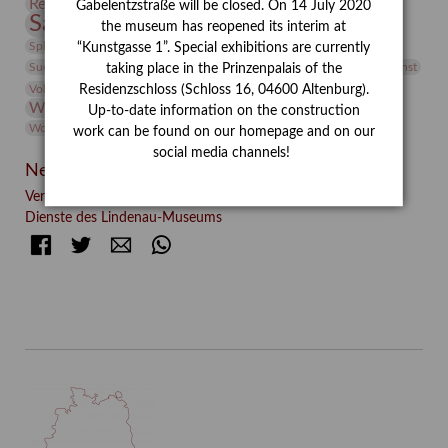
Restaurierung
Restitution
Rudi Lesser
Ruth Wolf-Rehfeld
Gabelentzstraße will be closed. On 14 July 2020
Sammlung
Samstagszeichner
Skulptur
Sonderausstellung
the museum has reopened its interim at
studio
Studio Bildende Kunst
Sphinx
studioDIGITAL
“Kunstgasse 1”. Special exhibitions are currently
Vermittlung
Suermondt-Ludwig-Museum
Video
Videokunst
taking place in the Prinzenpalais of the
Volontariat
Walter Rheiner
Weihnachten
Werefkin
Residenzschloss (Schloss 16, 04600 Altenburg).
Werkbetrachtung
Wissenschaft
Winter
Wolf and Dog
Up-to-date information on the construction
Wolf und Hund
Zirkuswoche
work can be found on our homepage and on our
social media channels!
Neueste Beiträge
Verschenkt, verkauft, vergessen? – Kunstdetektivinnen im
Dienste des Lindenau-Museums
Facebook
Twitter
E-mail
WhatsApp