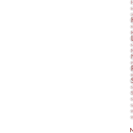
I
J
K
M
P
R
S
S
V
W
W
N