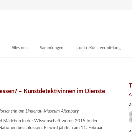
N
ü
Alles neu
Sammlungen
studio+Kunstvermittlung
 Museum
Planungsstände
Antikensammlungen
studio
Lindenau21PLUS
Frühe italienische Malerei
studioAngebote
Digitalisierung
bellissimo.digital
studioTeam
Provenienzforschung
Malerei 17.–19. Jh.
Angebote für Erwachsene
gessen? – Kunstdetektivinnen im Dienste
A
Kulturelle Vermittlung
Deutsche Malerei 20./21. Jh.
Angebote für Kitas
Z
Länderübergreifende kulturtouristische Ziele
 / Praxisprojekt
Grafische Sammlung
Angebote für Schulen
zforscherin am Lindenau-Museum Altenburg
nt
Kunstbibliothek
und Mädchen in der Wissenschaft wurde 2015 in der
onen
Restaurierung
ationen beschlossen. Er wird jährlich am 11. Februar