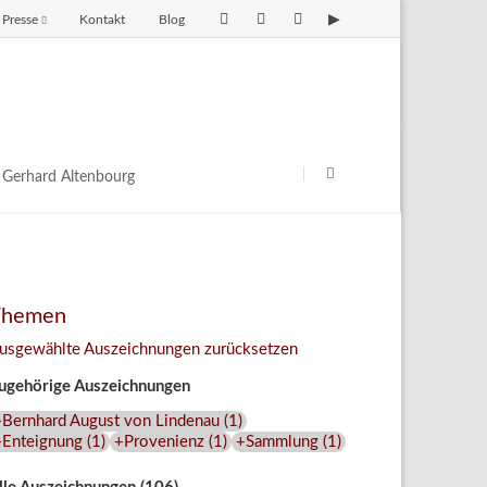
Presse
Kontakt
Blog
avigation
berspringen
Navigation
überspringen
Gerhard Altenbourg
Themen
usgewählte Auszeichnungen zurücksetzen
ugehörige Auszeichnungen
+Bernhard August von Lindenau
(
1
)
+Enteignung
(
1
)
+Provenienz
(
1
)
+Sammlung
(
1
)