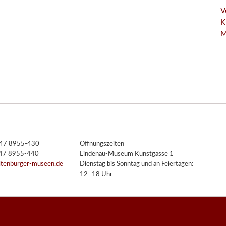
V
K
M
3447 8955-430
Öffnungszeiten
447 8955-440
Lindenau-Museum Kunstgasse 1
ltenburger-museen.de
Dienstag bis Sonntag und an Feiertagen:
12–18 Uhr