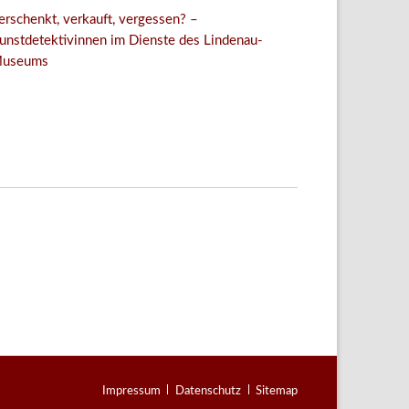
erschenkt, verkauft, vergessen? –
unstdetektivinnen im Dienste des Lindenau-
useums
Facebook
Twitter
E-mail
WhatsApp
Navigation
Impressum
Datenschutz
Sitemap
überspringen