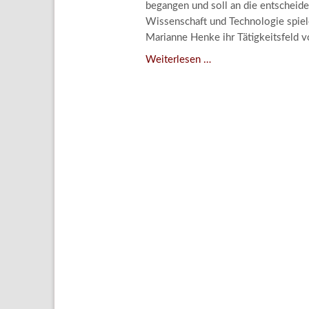
begangen und soll an die entscheide
Aktuelle
Wissenschaft und Technologie spiele
Bestand
Marianne Henke ihr Tätigkeitsfeld v
Gesamtv
Verschenkt,
Weiterlesen …
verkauft,
Grußkar
vergessen?
Kalende
–
Bestellu
Kunstdetektivinnen
im
Dienste
des
Lindenau-
Museums