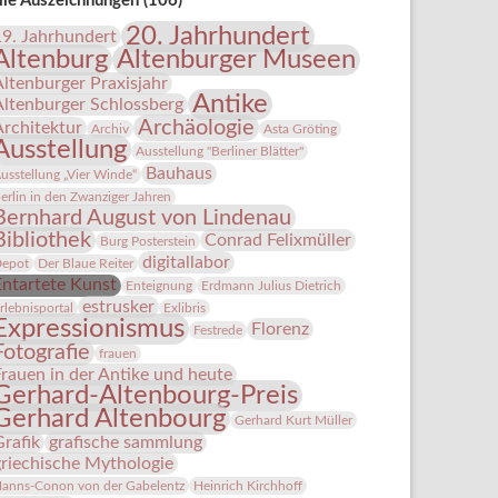
lle Auszeichnungen (106)
20. Jahrhundert
19. Jahrhundert
Altenburg
Altenburger Museen
Altenburger Praxisjahr
Antike
Altenburger Schlossberg
Archäologie
Architektur
Archiv
Asta Gröting
Ausstellung
Ausstellung "Berliner Blätter"
Bauhaus
usstellung „Vier Winde“
erlin in den Zwanziger Jahren
Bernhard August von Lindenau
Bibliothek
Conrad Felixmüller
Burg Posterstein
digitallabor
epot
Der Blaue Reiter
Entartete Kunst
Enteignung
Erdmann Julius Dietrich
estrusker
rlebnisportal
Exlibris
Expressionismus
Florenz
Festrede
Fotografie
frauen
Frauen in der Antike und heute
Gerhard-Altenbourg-Preis
Gerhard Altenbourg
Gerhard Kurt Müller
Grafik
grafische sammlung
griechische Mythologie
anns-Conon von der Gabelentz
Heinrich Kirchhoff