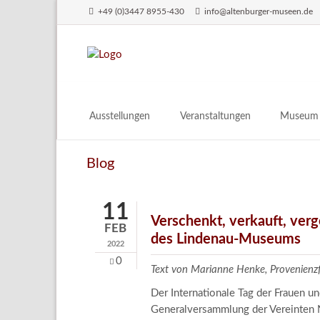
+49 (0)3447 8955-430
info@altenburger-museen.de
SUCHEN
Ausstellungen
Veranstaltungen
Museum
Vorschau
Über das
Blog
Aktuell
Aktuelles
Archiv
Besuch
11
Digitales
Verschenkt, verkauft, ver
FEB
des Lindenau-Museums
Team
2022
Praktikum
0
Text von Marianne Henke, Provenien
Engageme
Der Internationale Tag der Frauen 
Publikati
Generalversammlung der Vereinten N