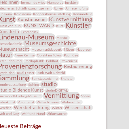
Heldinnen
herman de vries
Humboldt
Insekten
ntegriertes Schädlingsmanagement
Italien
Jahresempfang
ubiläum
Kolosseum
Kooperationsausstellung
Korkmodelle
Kunst
Kunstvermittlung
Kunstmuseum
Künstler
KUNSTWAND
unst von Kühl
Kurs
Künstlerin
Lehmbruck
Lindenau-Museum
Marstall
Museumsgeschichte
esseakademie
Museumsnacht
Museumspädagogik
Mäzen
Napoleon
Natur
Neue Remise
Objekt im Fokus
Paul Klee
eter Schnürpel
Phelloplastik
Pohlhof
Provenienz
Provenienzforschung
Restaurierung
estitution
Rudi Lesser
Ruth Wolf-Rehfeld
Sammlung
Samstagszeichner
Skulptur
studio
onderausstellung
Sphinx
Studio Bildende Kunst
studioDIGITAL
Vermittlung
uermondt-Ludwig-Museum
Video
ideokunst
Volontariat
Walter Rheiner
Weihnachten
Werkbetrachtung
Wissenschaft
erefkin
Winter
olf and Dog
Wolf und Hund
Zirkuswoche
eueste Beiträge