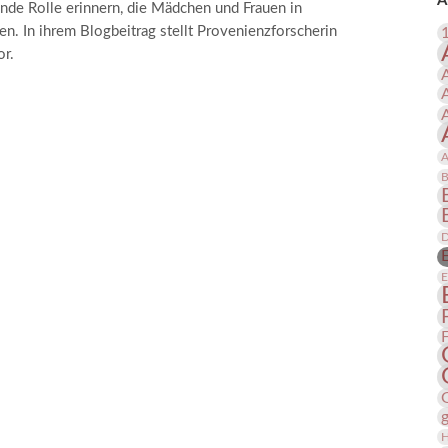
A
nde Rolle erinnern, die Mädchen und Frauen in
 Publikationen
Forschung
n. In ihrem Blogbeitrag stellt Provenienzforscherin
skataloge & Editionen
or.
erzeichnis
ten
r
A
ng
B
D
E
H