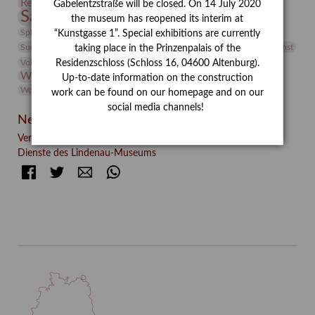
Restaurierung
Restitution
Rudi Lesser
Ruth Wolf-Rehfeld
Gabelentzstraße will be closed. On 14 July 2020
Sammlung
Samstagszeichner
Skulptur
Sonderausstellung
the museum has reopened its interim at
studio
Studio Bildende Kunst
Sphinx
studioDIGITAL
“Kunstgasse 1”. Special exhibitions are currently
Vermittlung
Suermondt-Ludwig-Museum
Video
Videokunst
taking place in the Prinzenpalais of the
Volontariat
Walter Rheiner
Weihnachten
Werefkin
Residenzschloss (Schloss 16, 04600 Altenburg).
Werkbetrachtung
Wissenschaft
Winter
Wolf and Dog
Up-to-date information on the construction
Wolf und Hund
Zirkuswoche
work can be found on our homepage and on our
social media channels!
Neueste Beiträge
Verschenkt, verkauft, vergessen? – Kunstdetektivinnen im
Dienste des Lindenau-Museums
Facebook
Twitter
E-mail
WhatsApp