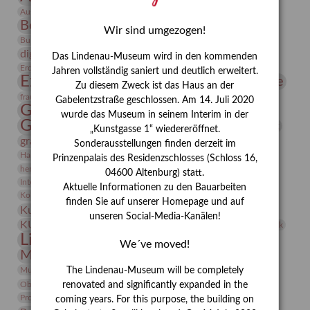
Bauhaus
Ausstellung „Vier Winde“
Berlin in den Zwanziger Jahren
Bernhard August von Lindenau
Bibliothek
Wir sind umgezogen!
Conrad Felixmüller
Burg Posterstein
Depot
Der Blaue Reiter
digitallabor
Entartete Kunst
Enteignung
Das Lindenau-Museum wird in den kommenden
estrusker
Erdmann Julius Dietrich
Erlebnisportal
Exlibris
Jahren vollständig saniert und deutlich erweitert.
Expressionismus
Fotografie
Florenz
Festrede
Zu diesem Zweck ist das Haus an der
Frauen in der Antike und heute
frauen
Gabelentzstraße geschlossen. Am 14. Juli 2020
Gerhard-Altenbourg-Preis
wurde das Museum in seinem Interim in der
Gerhard Altenbourg
Grafik
Gerhard Kurt Müller
„Kunstgasse 1“ wiedereröffnet.
grafische sammlung
griechische Mythologie
Sonderausstellungen finden derzeit im
Heldinnen
Hanns-Conon von der Gabelentz
Heinrich Kirchhoff
Prinzenpalais des Residenzschlosses (Schloss 16,
herman de vries
Humboldt
Insekten
04600 Altenburg) statt.
Integriertes Schädlingsmanagement
Italien
Jahresempfang
Jubiläum
Aktuelle Informationen zu den Bauarbeiten
Kunst
Kolosseum
Kooperationsausstellung
Korkmodelle
finden Sie auf unserer Homepage und auf
Kunstvermittlung
Kunstmuseum
Kunst von Kühl
unseren Social-Media-Kanälen!
Künstler
KUNSTWAND
Künstlerin
Kurs
Lehmbruck
Lindenau-Museum
Marstall
Messeakademie
We´ve moved!
Museumsgeschichte
Museumsnacht
Natur
Museumspädagogik
Mäzen
Napoleon
Neue Remise
The Lindenau-Museum will be completely
Objekt im Fokus
Paul Klee
Peter Schnürpel
Phelloplastik
Pohlhof
renovated and significantly expanded in the
Provenienzforschung
Provenienz
coming years. For this purpose, the building on