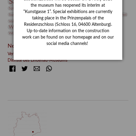
Sammlung
Samstagszeichner
Skulptur
Sonderausstellung
the museum has reopened its interim at
studio
Studio Bildende Kunst
Sphinx
studioDIGITAL
“Kunstgasse 1”. Special exhibitions are currently
Vermittlung
Suermondt-Ludwig-Museum
Video
Videokunst
taking place in the Prinzenpalais of the
Volontariat
Walter Rheiner
Weihnachten
Werefkin
Residenzschloss (Schloss 16, 04600 Altenburg).
Werkbetrachtung
Wissenschaft
Winter
Wolf and Dog
Up-to-date information on the construction
Wolf und Hund
Zirkuswoche
work can be found on our homepage and on our
social media channels!
Neueste Beiträge
Verschenkt, verkauft, vergessen? – Kunstdetektivinnen im
Dienste des Lindenau-Museums
Facebook
Twitter
E-mail
WhatsApp