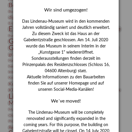
Bernhard August von Lindenau
Bibliothek
Wir sind umgezogen!
Conrad Felixmüller
Burg Posterstein
Depot
Der Blaue Reiter
digitallabor
Entartete Kunst
Enteignung
Das Lindenau-Museum wird in den kommenden
estrusker
Erdmann Julius Dietrich
Erlebnisportal
Exlibris
Expressionismus
Jahren vollständig saniert und deutlich erweitert.
Fotografie
Florenz
Festrede
Zu diesem Zweck ist das Haus an der
Frauen in der Antike und heute
frauen
Gerhard-Altenbourg-Preis
Gabelentzstraße geschlossen. Am 14. Juli 2020
wurde das Museum in seinem Interim in der
Gerhard Altenbourg
Grafik
Gerhard Kurt Müller
„Kunstgasse 1“ wiedereröffnet.
grafische sammlung
griechische Mythologie
Sonderausstellungen finden derzeit im
Heldinnen
Hanns-Conon von der Gabelentz
Heinrich Kirchhoff
Prinzenpalais des Residenzschlosses (Schloss 16,
herman de vries
Humboldt
Insekten
04600 Altenburg) statt.
Integriertes Schädlingsmanagement
Italien
Jahresempfang
Jubiläum
Kunst
Aktuelle Informationen zu den Bauarbeiten
Kolosseum
Kooperationsausstellung
Korkmodelle
Kunstvermittlung
finden Sie auf unserer Homepage und auf
Kunstmuseum
Kunst von Kühl
Künstler
unseren Social-Media-Kanälen!
KUNSTWAND
Künstlerin
Kurs
Lehmbruck
Lindenau-Museum
Marstall
Messeakademie
We´ve moved!
Museumsgeschichte
Museumsnacht
Natur
Museumspädagogik
Mäzen
Napoleon
Neue Remise
The Lindenau-Museum will be completely
Objekt im Fokus
Paul Klee
Peter Schnürpel
Phelloplastik
Pohlhof
renovated and significantly expanded in the
Provenienzforschung
Provenienz
coming years. For this purpose, the building on
Restaurierung
Restitution
Rudi Lesser
Ruth Wolf-Rehfeld
Gabelentzstraße will be closed. On 14 July 2020