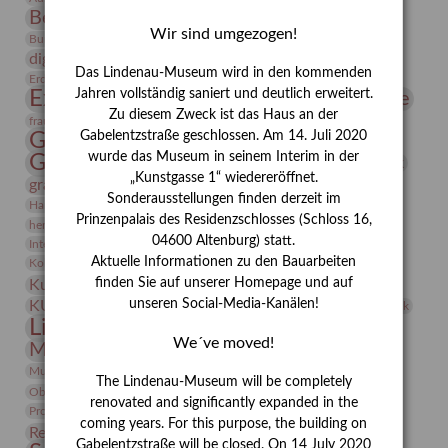
Bernhard August von Lindenau
Bibliothek
Wir sind umgezogen!
Conrad Felixmüller
Burg Posterstein
Depot
Der Blaue Reiter
digitallabor
Entartete Kunst
Enteignung
Das Lindenau-Museum wird in den kommenden
estrusker
Erdmann Julius Dietrich
Erlebnisportal
Exlibris
Expressionismus
Jahren vollständig saniert und deutlich erweitert.
Fotografie
Florenz
Festrede
Zu diesem Zweck ist das Haus an der
Frauen in der Antike und heute
frauen
Gerhard-Altenbourg-Preis
Gabelentzstraße geschlossen. Am 14. Juli 2020
wurde das Museum in seinem Interim in der
Gerhard Altenbourg
Grafik
Gerhard Kurt Müller
„Kunstgasse 1“ wiedereröffnet.
grafische sammlung
griechische Mythologie
Sonderausstellungen finden derzeit im
Heldinnen
Hanns-Conon von der Gabelentz
Heinrich Kirchhoff
Prinzenpalais des Residenzschlosses (Schloss 16,
herman de vries
Humboldt
Insekten
04600 Altenburg) statt.
Integriertes Schädlingsmanagement
Italien
Jahresempfang
Jubiläum
Kunst
Aktuelle Informationen zu den Bauarbeiten
Kolosseum
Kooperationsausstellung
Korkmodelle
Kunstvermittlung
finden Sie auf unserer Homepage und auf
Kunstmuseum
Kunst von Kühl
Künstler
unseren Social-Media-Kanälen!
KUNSTWAND
Künstlerin
Kurs
Lehmbruck
Lindenau-Museum
Marstall
Messeakademie
We´ve moved!
Museumsgeschichte
Museumsnacht
Natur
Museumspädagogik
Mäzen
Napoleon
Neue Remise
The Lindenau-Museum will be completely
Objekt im Fokus
Paul Klee
Peter Schnürpel
Phelloplastik
Pohlhof
renovated and significantly expanded in the
Provenienzforschung
Provenienz
coming years. For this purpose, the building on
Restaurierung
Restitution
Rudi Lesser
Ruth Wolf-Rehfeld
Gabelentzstraße will be closed. On 14 July 2020