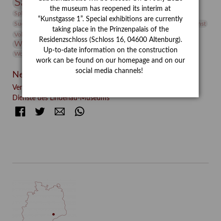
Sammlung
Samstagszeichner
Skulptur
Sonderausstellung
the museum has reopened its interim at
studio
Studio Bildende Kunst
Sphinx
studioDIGITAL
“Kunstgasse 1”. Special exhibitions are currently
Vermittlung
Suermondt-Ludwig-Museum
Video
Videokunst
taking place in the Prinzenpalais of the
Volontariat
Walter Rheiner
Weihnachten
Werefkin
Residenzschloss (Schloss 16, 04600 Altenburg).
Werkbetrachtung
Wissenschaft
Winter
Wolf and Dog
Up-to-date information on the construction
Wolf und Hund
Zirkuswoche
work can be found on our homepage and on our
social media channels!
Neueste Beiträge
Verschenkt, verkauft, vergessen? – Kunstdetektivinnen im
Dienste des Lindenau-Museums
Facebook
Twitter
E-mail
WhatsApp