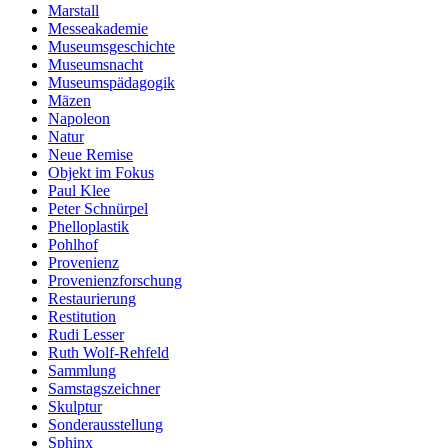
Marstall
Messeakademie
Museumsgeschichte
Museumsnacht
Museumspädagogik
Mäzen
Napoleon
Natur
Neue Remise
Objekt im Fokus
Paul Klee
Peter Schnürpel
Phelloplastik
Pohlhof
Provenienz
Provenienzforschung
Restaurierung
Restitution
Rudi Lesser
Ruth Wolf-Rehfeld
Sammlung
Samstagszeichner
Skulptur
Sonderausstellung
Sphinx