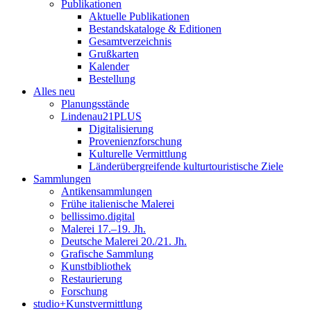
Publikationen
Aktuelle Publikationen
Bestandskataloge & Editionen
Gesamtverzeichnis
Grußkarten
Kalender
Bestellung
Alles neu
Planungsstände
Lindenau21PLUS
Digitalisierung
Provenienzforschung
Kulturelle Vermittlung
Länderübergreifende kulturtouristische Ziele
Sammlungen
Antikensammlungen
Frühe italienische Malerei
bellissimo.digital
Malerei 17.–19. Jh.
Deutsche Malerei 20./21. Jh.
Grafische Sammlung
Kunstbibliothek
Restaurierung
Forschung
studio+Kunstvermittlung