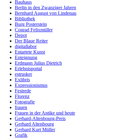
Bauhaus
Berlin in den Zwanziger Jahren
Bernhard August von Lindenau
Bibliothek
Burg Posterstein
Conrad Felixmüller
Depot
Der Blaue Reiter
digitallabor
Entartete Kunst
Enteignung
Erdmann Julius Dietrich
Erlebnisportal
estrusker
Exlibris
Expressionismus
Festrede
Florenz
Fotografie
frauen
Frauen in der Antike und heute
Gerhard-Altenbourg-Preis
Gerhard Altenbourg
Gerhard Kurt Müller
Grafik