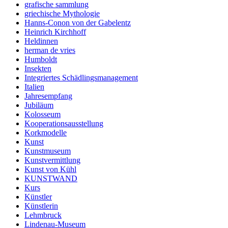
grafische sammlung
griechische Mythologie
Hanns-Conon von der Gabelentz
Heinrich Kirchhoff
Heldinnen
herman de vries
Humboldt
Insekten
Integriertes Schädlingsmanagement
Italien
Jahresempfang
Jubiläum
Kolosseum
Kooperationsausstellung
Korkmodelle
Kunst
Kunstmuseum
Kunstvermittlung
Kunst von Kühl
KUNSTWAND
Kurs
Künstler
Künstlerin
Lehmbruck
Lindenau-Museum