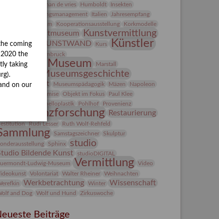
Heldinnen
herman de vries
Humboldt
Insekten
ntegriertes Schädlingsmanagement
Italien
Jahresempfang
ubiläum
Kolosseum
Kooperationsausstellung
Korkmodelle
Kunst
Kunstvermittlung
Kunstmuseum
Künstler
KUNSTWAND
the coming
unst von Kühl
Kurs
Künstlerin
y 2020 the
Lehmbruck
Lindenau-Museum
Marstall
tly taking
Museumsgeschichte
esseakademie
rg).
Museumsnacht
Museumspädagogik
Mäzen
Napoleon
and on our
Natur
Neue Remise
Objekt im Fokus
Paul Klee
eter Schnürpel
Phelloplastik
Pohlhof
Provenienz
Provenienzforschung
Restaurierung
estitution
Rudi Lesser
Ruth Wolf-Rehfeld
Sammlung
Samstagszeichner
Skulptur
studio
onderausstellung
Sphinx
Studio Bildende Kunst
studioDIGITAL
Vermittlung
uermondt-Ludwig-Museum
Video
ideokunst
Volontariat
Walter Rheiner
Weihnachten
Werkbetrachtung
Wissenschaft
erefkin
Winter
olf and Dog
Wolf und Hund
Zirkuswoche
eueste Beiträge