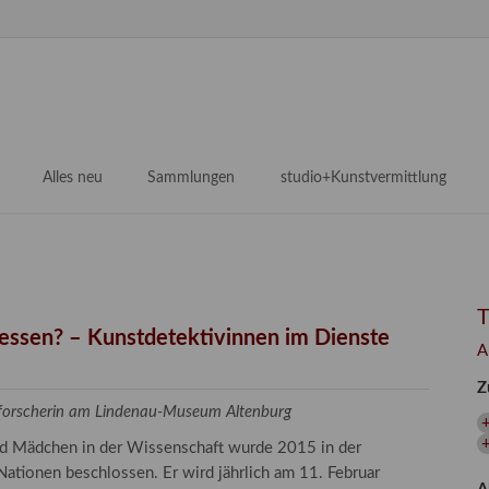
N
ü
Alles neu
Sammlungen
studio+Kunstvermittlung
 Museum
Planungsstände
Antikensammlungen
studio
Lindenau21PLUS
Frühe italienische Malerei
studioAngebote
Digitalisierung
bellissimo.digital
studioTeam
Provenienzforschung
Malerei 17.–19. Jh.
Angebote für Erwachsene
gessen? – Kunstdetektivinnen im Dienste
A
Kulturelle Vermittlung
Deutsche Malerei 20./21. Jh.
Angebote für Kitas
Z
Länderübergreifende kulturtouristische Ziele
 / Praxisprojekt
Grafische Sammlung
Angebote für Schulen
zforscherin am Lindenau-Museum Altenburg
nt
Kunstbibliothek
und Mädchen in der Wissenschaft wurde 2015 in der
onen
Restaurierung
ationen beschlossen. Er wird jährlich am 11. Februar