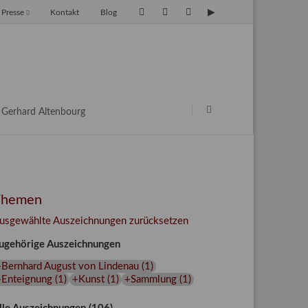
Presse
Kontakt
Blog
avigation
berspringen
Navigation
überspringen
Gerhard Altenbourg
Themen
usgewählte Auszeichnungen zurücksetzen
ugehörige Auszeichnungen
+Bernhard August von Lindenau
(
1
)
+Enteignung
(
1
)
+Kunst
(
1
)
+Sammlung
(
1
)