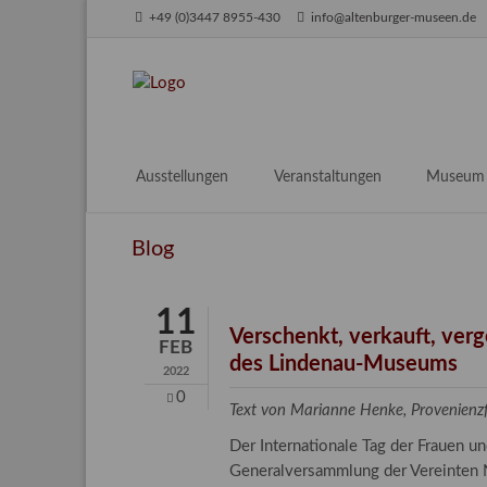
+49 (0)3447 8955-430
info@altenburger-museen.de
SUCHEN
Ausstellungen
Veranstaltungen
Museum
Vorschau
Über das
Blog
Aktuell
Aktuelles
Archiv
Besuch
11
Digitales
Verschenkt, verkauft, ver
FEB
des Lindenau-Museums
Team
2022
Praktikum
0
Text von Marianne Henke, Provenien
Engageme
Der Internationale Tag der Frauen 
Publikati
Generalversammlung der Vereinten N