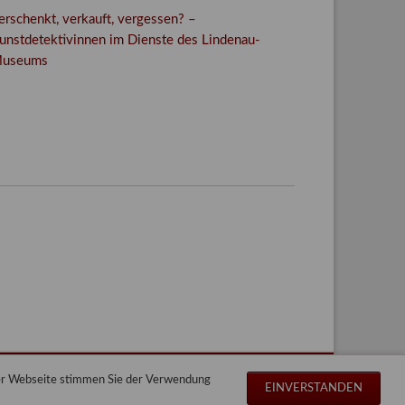
erschenkt, verkauft, vergessen? –
unstdetektivinnen im Dienste des Lindenau-
useums
Facebook
Twitter
E-mail
WhatsApp
der Webseite stimmen Sie der Verwendung
Navigation
Impressum
Datenschutz
Sitemap
EINVERSTANDEN
überspringen