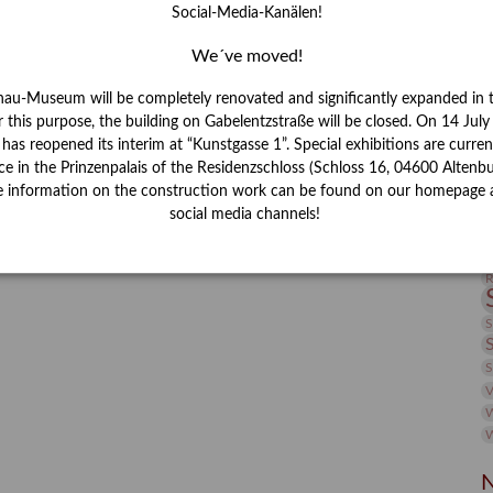
Social-Media-Kanälen!
I
J
We´ve moved!
nau-Museum will be completely renovated and significantly expanded in 
K
r this purpose, the building on Gabelentzstraße will be closed. On 14 Jul
s reopened its interim at “Kunstgasse 1”. Special exhibitions are curren
M
ce in the Prinzenpalais of the Residenzschloss (Schloss 16, 04600 Altenbu
e information on the construction work can be found on our homepage 
social media channels!
P
R
S
S
V
W
W
N