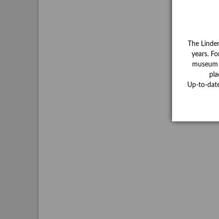
The Linde
years. Fo
museum ha
pla
Up-to-dat