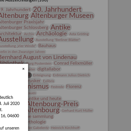
lle Auszeichnungen (106)
20. Jahrhundert
19. Jahrhundert
Altenburg
Altenburger Museen
Altenburger Praxisjahr
Antike
Altenburger Schlossberg
Archäologie
Architektur
Archiv
Asta Gröting
Ausstellung
Ausstellung "Berliner Blätter"
Bauhaus
usstellung „Vier Winde“
erlin in den Zwanziger Jahren
Bernhard August von Lindenau
Bibliothek
Conrad Felixmüller
Burg Posterstein
digitallabor
×
epot
Der Blaue Reiter
Entartete Kunst
Enteignung
Erdmann Julius Dietrich
estrusker
rlebnisportal
Exlibris
Expressionismus
Florenz
Festrede
Fotografie
frauen
eutlich
Frauen in der Antike und heute
Gerhard-Altenbourg-Preis
. Juli 2020
Gerhard Altenbourg
t.
Gerhard Kurt Müller
Grafik
grafische sammlung
s 16, 04600
griechische Mythologie
anns-Conon von der Gabelentz
Heinrich Kirchhoff
auf unseren