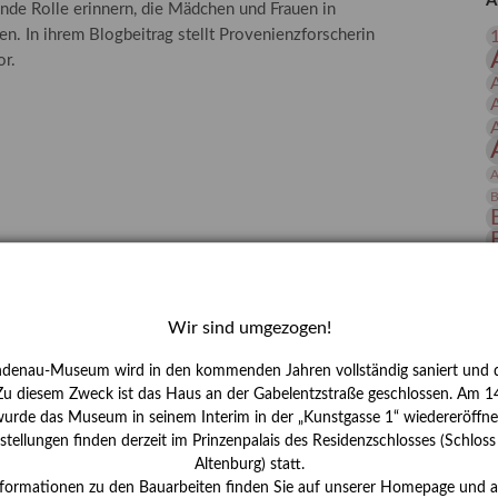
A
nde Rolle erinnern, die Mädchen und Frauen in
 Publikationen
Forschung
n. In ihrem Blogbeitrag stellt Provenienzforscherin
skataloge & Editionen
or.
erzeichnis
ten
r
A
ng
B
D
E
Wir sind umgezogen!
ndenau-Museum wird in den kommenden Jahren vollständig saniert und d
 Zu diesem Zweck ist das Haus an der Gabelentzstraße geschlossen. Am 14
urde das Museum in seinem Interim in der „Kunstgasse 1“ wiedereröffne
tellungen finden derzeit im Prinzenpalais des Residenzschlosses (Schlos
Altenburg) statt.
H
nformationen zu den Bauarbeiten finden Sie auf unserer Homepage und 