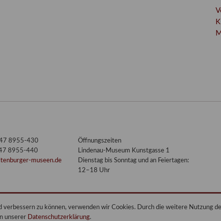
V
K
M
3447 8955-430
Öffnungszeiten
447 8955-440
Lindenau-Museum Kunstgasse 1
ltenburger-museen.de
Dienstag bis Sonntag und an Feiertagen:
12–18 Uhr
end verbessern zu können, verwenden wir Cookies. Durch die weitere Nutzung 
in unserer
Datenschutzerklärung
.