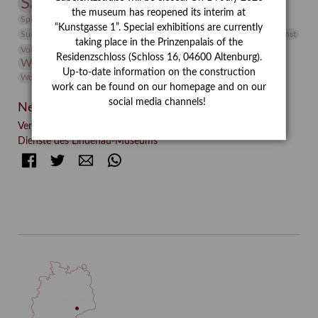
Sammlung
Samstagszeichner
Skulptur
Sonderausstellung
the museum has reopened its interim at
studio
Studio Bildende Kunst
Sphinx
studioDIGITAL
“Kunstgasse 1”. Special exhibitions are currently
Vermittlung
Suermondt-Ludwig-Museum
Video
Videokunst
taking place in the Prinzenpalais of the
Volontariat
Walter Rheiner
Weihnachten
Werefkin
Residenzschloss (Schloss 16, 04600 Altenburg).
Werkbetrachtung
Wissenschaft
Winter
Wolf and Dog
Up-to-date information on the construction
Wolf und Hund
Zirkuswoche
work can be found on our homepage and on our
social media channels!
Neueste Beiträge
Verschenkt, verkauft, vergessen? – Kunstdetektivinnen im
Dienste des Lindenau-Museums
Facebook
Twitter
E-mail
WhatsApp