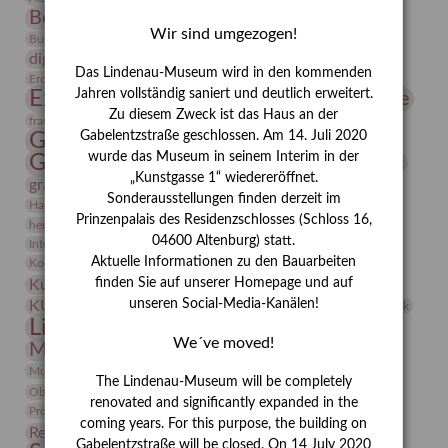
Bernhard August von Lindenau
Bibliothek
Wir sind umgezogen!
Conrad Felixmüller
Burg Posterstein
Depot
Der Blaue Reiter
digitallabor
Entartete Kunst
Enteignung
Das Lindenau-Museum wird in den kommenden
estrusker
Erdmann Julius Dietrich
Erlebnisportal
Exlibris
Expressionismus
Jahren vollständig saniert und deutlich erweitert.
Fotografie
Florenz
Festrede
Zu diesem Zweck ist das Haus an der
Frauen in der Antike und heute
frauen
Gerhard-Altenbourg-Preis
Gabelentzstraße geschlossen. Am 14. Juli 2020
wurde das Museum in seinem Interim in der
Gerhard Altenbourg
Grafik
Gerhard Kurt Müller
„Kunstgasse 1“ wiedereröffnet.
grafische sammlung
griechische Mythologie
Sonderausstellungen finden derzeit im
Heldinnen
Hanns-Conon von der Gabelentz
Heinrich Kirchhoff
Prinzenpalais des Residenzschlosses (Schloss 16,
herman de vries
Humboldt
Insekten
04600 Altenburg) statt.
Integriertes Schädlingsmanagement
Italien
Jahresempfang
Jubiläum
Kunst
Aktuelle Informationen zu den Bauarbeiten
Kolosseum
Kooperationsausstellung
Korkmodelle
Kunstvermittlung
finden Sie auf unserer Homepage und auf
Kunstmuseum
Kunst von Kühl
Künstler
unseren Social-Media-Kanälen!
KUNSTWAND
Künstlerin
Kurs
Lehmbruck
Lindenau-Museum
Marstall
Messeakademie
We´ve moved!
Museumsgeschichte
Museumsnacht
Natur
Museumspädagogik
Mäzen
Napoleon
Neue Remise
The Lindenau-Museum will be completely
Objekt im Fokus
Paul Klee
Peter Schnürpel
Phelloplastik
Pohlhof
renovated and significantly expanded in the
Provenienzforschung
Provenienz
coming years. For this purpose, the building on
Restaurierung
Restitution
Rudi Lesser
Ruth Wolf-Rehfeld
Gabelentzstraße will be closed. On 14 July 2020