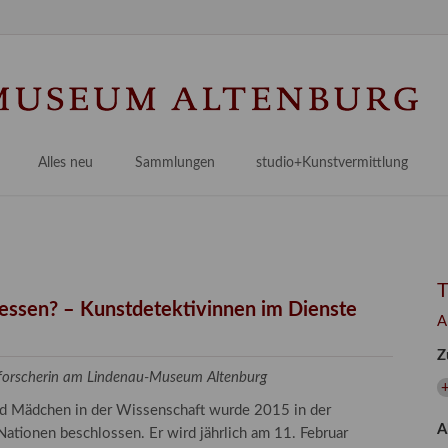
Na
üb
Alles neu
Sammlungen
studio+Kunstvermittlung
 Museum
Planungsstände
Antikensammlungen
studio
Lindenau21PLUS
Frühe italienische Malerei
studioAngebote
Digitalisierung
bellissimo.digital
studioTeam
Provenienzforschung
Malerei 17.–19. Jh.
Angebote für Erwachsene
gessen? – Kunstdetektivinnen im Dienste
A
Kulturelle Vermittlung
Deutsche Malerei 20./21. Jh.
Angebote für Kitas
Z
Länderübergreifende kulturtouristische Ziele
 / Praxisprojekt
Grafische Sammlung
Angebote für Schulen
zforscherin am Lindenau-Museum Altenburg
nt
Kunstbibliothek
und Mädchen in der Wissenschaft wurde 2015 in der
A
onen
Restaurierung
ationen beschlossen. Er wird jährlich am 11. Februar