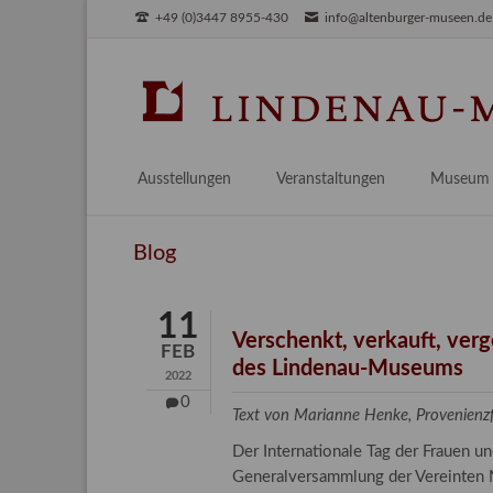
+49 (0)3447 8955-430
info@altenburger-museen.de
SUCHEN
Ausstellungen
Veranstaltungen
Museum
Vorschau
Über das
Blog
Aktuell
Aktuelles
Archiv
Besuch
11
Digitales
Verschenkt, verkauft, ver
FEB
des Lindenau-Museums
Team
2022
Praktikum
0
Text von Marianne Henke, Provenien
Engageme
Der Internationale Tag der Frauen 
Publikati
Generalversammlung der Vereinten N