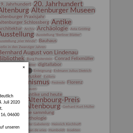
20. Jahrhundert
19. Jahrhundert
Altenburg
Altenburger Museen
Altenburger Praxisjahr
Antike
Altenburger Schlossberg
Archäologie
Architektur
Archiv
Asta Gröting
Ausstellung
Ausstellung "Berliner Blätter"
Bauhaus
usstellung „Vier Winde“
erlin in den Zwanziger Jahren
Bernhard August von Lindenau
Bibliothek
Conrad Felixmüller
Burg Posterstein
digitallabor
epot
Der Blaue Reiter
×
Entartete Kunst
Enteignung
Erdmann Julius Dietrich
estrusker
rlebnisportal
Exlibris
Expressionismus
Florenz
Festrede
Fotografie
frauen
Frauen in der Antike und heute
eutlich
Gerhard-Altenbourg-Preis
. Juli 2020
Gerhard Altenbourg
Gerhard Kurt Müller
t.
Grafik
grafische sammlung
s 16, 04600
griechische Mythologie
anns-Conon von der Gabelentz
Heinrich Kirchhoff
auf unseren
Heldinnen
herman de vries
Humboldt
Insekten