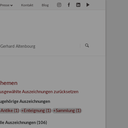
Presse
Kontakt
Blog
vigation
erspringen
Navigation
überspringen
Gerhard Altenbourg
Themen
usgewählte Auszeichnungen zurücksetzen
ugehörige Auszeichnungen
+Antike
(
1
)
+Enteignung
(
1
)
+Sammlung
(
1
)
lle Auszeichnungen (106)