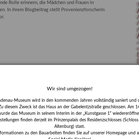
nde Rolle erinnern, die Mädchen und Frauen in
 Publikationen
Forschung
n. In ihrem Blogbeitrag stellt Provenienzforscherin
skataloge & Editionen
or.
erzeichnis
ten
A
r
B
ng
D
E
Wir sind umgezogen!
ndenau-Museum wird in den kommenden Jahren vollständig saniert und d
 Zu diesem Zweck ist das Haus an der Gabelentzstraße geschlossen. Am 14
urde das Museum in seinem Interim in der „Kunstgasse 1“ wiedereröffne
tellungen finden derzeit im Prinzenpalais des Residenzschlosses (Schlos
Altenburg) statt.
H
nformationen zu den Bauarbeiten finden Sie auf unserer Homepage und 