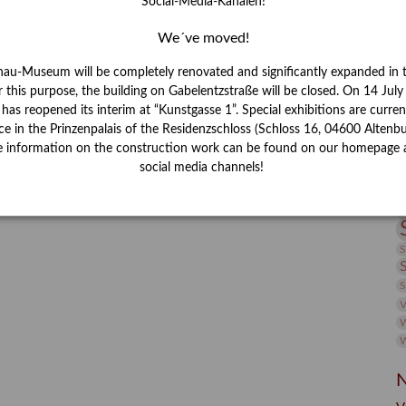
Social-Media-Kanälen!
I
J
We´ve moved!
K
nau-Museum will be completely renovated and significantly expanded in 
r this purpose, the building on Gabelentzstraße will be closed. On 14 Jul
s reopened its interim at “Kunstgasse 1”. Special exhibitions are curren
M
ce in the Prinzenpalais of the Residenzschloss (Schloss 16, 04600 Altenbu
e information on the construction work can be found on our homepage 
social media channels!
P
R
S
S
V
W
W
N