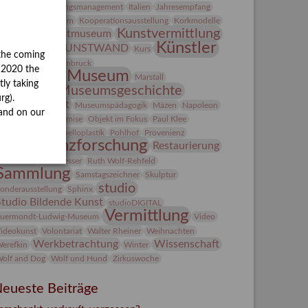
ntegriertes Schädlingsmanagement
Italien
Jahresempfang
ubiläum
Kolosseum
Kooperationsausstellung
Korkmodelle
Kunst
Kunstvermittlung
Kunstmuseum
Künstler
KUNSTWAND
unst von Kühl
Kurs
the coming
Künstlerin
Lehmbruck
y 2020 the
Lindenau-Museum
Marstall
tly taking
Museumsgeschichte
esseakademie
rg).
Museumsnacht
Museumspädagogik
Mäzen
Napoleon
and on our
Natur
Neue Remise
Objekt im Fokus
Paul Klee
eter Schnürpel
Phelloplastik
Pohlhof
Provenienz
Provenienzforschung
Restaurierung
estitution
Rudi Lesser
Ruth Wolf-Rehfeld
Sammlung
Samstagszeichner
Skulptur
studio
onderausstellung
Sphinx
Studio Bildende Kunst
studioDIGITAL
Vermittlung
uermondt-Ludwig-Museum
Video
ideokunst
Volontariat
Walter Rheiner
Weihnachten
Werkbetrachtung
Wissenschaft
erefkin
Winter
olf and Dog
Wolf und Hund
Zirkuswoche
eueste Beiträge