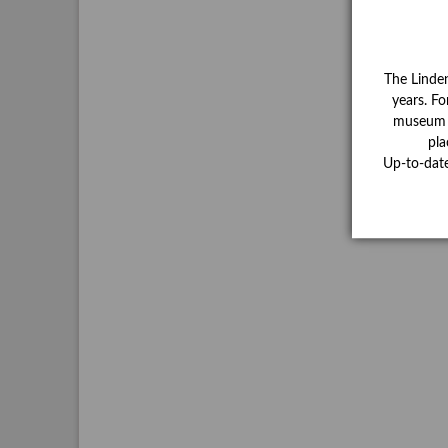
The Linde
years. Fo
museum ha
pla
Up-to-dat