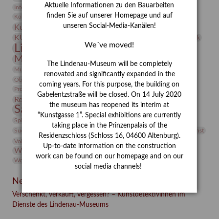
Aktuelle Informationen zu den Bauarbeiten
Integriertes Schädlingsmanagement
Italien
Jahresempfang
Jubiläum
Kunst
finden Sie auf unserer Homepage und auf
Kolosseum
Kooperationsausstellung
Korkmodelle
unseren Social-Media-Kanälen!
Kunstvermittlung
Kunstmuseum
Kunst von Kühl
Künstler
KUNSTWAND
Künstlerin
Kurs
Lehmbruck
We´ve moved!
Lindenau-Museum
Marstall
Messeakademie
Museumsgeschichte
Museumsnacht
The Lindenau-Museum will be completely
Natur
Museumspädagogik
Mäzen
Napoleon
Neue Remise
renovated and significantly expanded in the
Objekt im Fokus
Paul Klee
Peter Schnürpel
Phelloplastik
Pohlhof
coming years. For this purpose, the building on
Provenienzforschung
Provenienz
Gabelentzstraße will be closed. On 14 July 2020
Restaurierung
Restitution
Rudi Lesser
Ruth Wolf-Rehfeld
the museum has reopened its interim at
Sammlung
Samstagszeichner
Skulptur
Sonderausstellung
“Kunstgasse 1”. Special exhibitions are currently
studio
Studio Bildende Kunst
Sphinx
studioDIGITAL
taking place in the Prinzenpalais of the
Vermittlung
Suermondt-Ludwig-Museum
Video
Videokunst
Residenzschloss (Schloss 16, 04600 Altenburg).
Volontariat
Walter Rheiner
Weihnachten
Werefkin
Up-to-date information on the construction
Werkbetrachtung
Wissenschaft
Winter
Wolf and Dog
work can be found on our homepage and on our
Wolf und Hund
Zirkuswoche
social media channels!
Neueste Beiträge
Verschenkt, verkauft, vergessen? – Kunstdetektivinnen im
Dienste des Lindenau-Museums
Facebook
Twitter
E-mail
WhatsApp