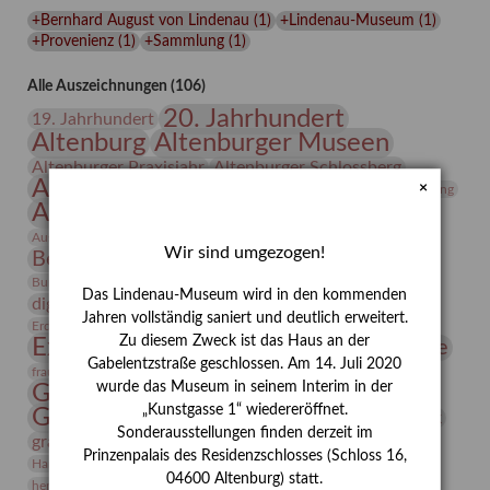
Lindenau-
+Bernhard August von Lindenau
(
1
)
+Lindenau-Museum
(
1
)
Museums
+Provenienz
(
1
)
+Sammlung
(
1
)
Alle Auszeichnungen (106)
20. Jahrhundert
19. Jahrhundert
Altenburg
Altenburger Museen
Altenburger Praxisjahr
Altenburger Schlossberg
Antike
Archäologie
Architektur
×
Archiv
Asta Gröting
Ausstellung
Ausstellung "Berliner Blätter"
Bauhaus
Ausstellung „Vier Winde“
Berlin in den Zwanziger Jahren
Wir sind umgezogen!
Bernhard August von Lindenau
Bibliothek
Conrad Felixmüller
Burg Posterstein
Depot
Der Blaue Reiter
Das Lindenau-Museum wird in den kommenden
digitallabor
Entartete Kunst
Enteignung
Jahren vollständig saniert und deutlich erweitert.
estrusker
Erdmann Julius Dietrich
Erlebnisportal
Exlibris
Zu diesem Zweck ist das Haus an der
Expressionismus
Fotografie
Florenz
Festrede
Gabelentzstraße geschlossen. Am 14. Juli 2020
Frauen in der Antike und heute
frauen
wurde das Museum in seinem Interim in der
Gerhard-Altenbourg-Preis
„Kunstgasse 1“ wiedereröffnet.
Gerhard Altenbourg
Grafik
Gerhard Kurt Müller
Sonderausstellungen finden derzeit im
grafische sammlung
griechische Mythologie
Prinzenpalais des Residenzschlosses (Schloss 16,
Heldinnen
Hanns-Conon von der Gabelentz
Heinrich Kirchhoff
04600 Altenburg) statt.
herman de vries
Humboldt
Insekten