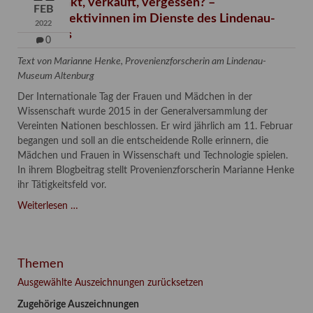
Verschenkt, verkauft, vergessen? –
FEB
Kunstdetektivinnen im Dienste des Lindenau-
2022
Museums
0
Text von Marianne Henke, Provenienzforscherin am Lindenau-
Museum Altenburg
Der Internationale Tag der Frauen und Mädchen in der
Wissenschaft wurde 2015 in der Generalversammlung der
Vereinten Nationen beschlossen. Er wird jährlich am 11. Februar
begangen und soll an die entscheidende Rolle erinnern, die
Mädchen und Frauen in Wissenschaft und Technologie spielen.
In ihrem Blogbeitrag stellt Provenienzforscherin Marianne Henke
ihr Tätigkeitsfeld vor.
Verschenkt,
Weiterlesen …
verkauft,
vergessen?
–
Themen
Kunstdetektivinnen
im
Ausgewählte Auszeichnungen zurücksetzen
Dienste
Zugehörige Auszeichnungen
des