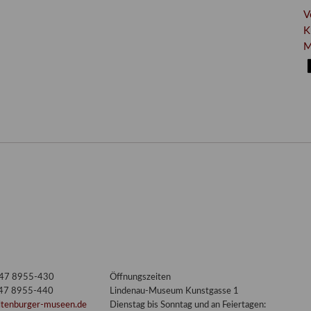
V
K
M
3447 8955-430
Öffnungszeiten
447 8955-440
Lindenau-Museum Kunstgasse 1
ltenburger-museen.de
Dienstag bis Sonntag und an Feiertagen: