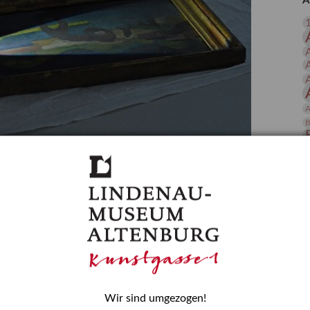
A
 Publikationen
Forschung
skataloge & Editionen
erzeichnis
ten
r
A
ng
B
gessen? – Kunstdetektivinnen im Dienste
D
E
zforscherin am Lindenau-Museum Altenburg
und Mädchen in der Wissenschaft wurde 2015 in der
ationen beschlossen. Er wird jährlich am 11. Februar
nde Rolle erinnern, die Mädchen und Frauen in
n. In ihrem Blogbeitrag stellt Provenienzforscherin
or.
Wir sind umgezogen!
H