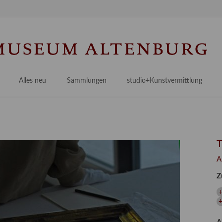
Na
üb
Alles neu
Sammlungen
studio+Kunstvermittlung
 Museum
Planungsstände
Antikensammlungen
studio
Lindenau21PLUS
Frühe italienische Malerei
studioAngebote
Digitalisierung
bellissimo.digital
studioTeam
Provenienzforschung
Malerei 17.–19. Jh.
Angebote für Erwachsene
A
Kulturelle Vermittlung
Deutsche Malerei 20./21. Jh.
Angebote für Kitas
Z
Länderübergreifende kulturtouristische Ziele
 / Praxisprojekt
Grafische Sammlung
Angebote für Schulen
nt
Kunstbibliothek
onen
Restaurierung