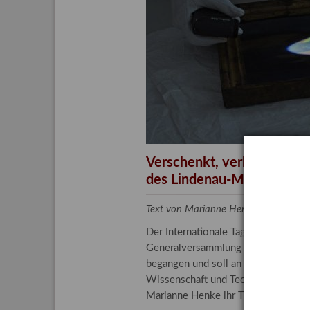
Aktuelle
Bestand
Gesamtv
Grußkar
Kalende
Bestellu
Verschenkt, verkauft, ver
des Lindenau-Museums
Text von Marianne Henke, Provenien
Der Internationale Tag der Frauen 
Generalversammlung der Vereinten N
begangen und soll an die entscheide
Wissenschaft und Technologie spiele
Marianne Henke ihr Tätigkeitsfeld v