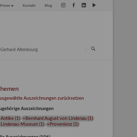
Presse
Kontakt
Blog
vigation
erspringen
Navigation
überspringen
Gerhard Altenbourg
Themen
usgewählte Auszeichnungen zurücksetzen
ugehörige Auszeichnungen
+Antike
(
1
)
+Bernhard August von Lindenau
(
1
)
+Lindenau-Museum
(
1
)
+Provenienz
(
1
)