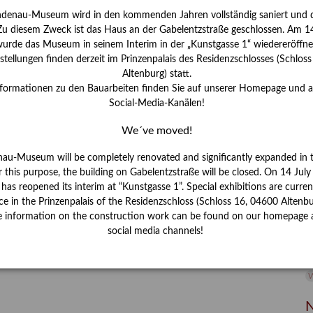
ndenau-Museum wird in den kommenden Jahren vollständig saniert und d
I
 Zu diesem Zweck ist das Haus an der Gabelentzstraße geschlossen. Am 14
J
urde das Museum in seinem Interim in der „Kunstgasse 1“ wiedereröffne
tellungen finden derzeit im Prinzenpalais des Residenzschlosses (Schlos
K
Altenburg) statt.
nformationen zu den Bauarbeiten finden Sie auf unserer Homepage und 
Social-Media-Kanälen!
M
We´ve moved!
P
nau-Museum will be completely renovated and significantly expanded in 
r this purpose, the building on Gabelentzstraße will be closed. On 14 Jul
R
s reopened its interim at “Kunstgasse 1”. Special exhibitions are curren
ce in the Prinzenpalais of the Residenzschloss (Schloss 16, 04600 Altenbu
S
e information on the construction work can be found on our homepage 
social media channels!
S
V
W
W
N