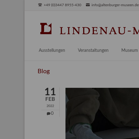
+49 (0)3447 8955-430
info@altenburger-museen.de
SUCHEN
Ausstellungen
Veranstaltungen
Museum
Vorschau
Über das
Blog
Aktuell
Aktuelles
Archiv
Besuch
11
Digitales
FEB
Team
2022
Praktikum
0
Engageme
Publikati