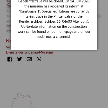
Restaurierung
Restitution
Rudi Lesser
Ruth Wolf-Rehfeld
Gabelentzstraße will be closed. On 14 July 2020
Sammlung
Samstagszeichner
Skulptur
Sonderausstellung
the museum has reopened its interim at
studio
Studio Bildende Kunst
Sphinx
studioDIGITAL
“Kunstgasse 1”. Special exhibitions are currently
Vermittlung
Suermondt-Ludwig-Museum
Video
Videokunst
taking place in the Prinzenpalais of the
Volontariat
Walter Rheiner
Weihnachten
Werefkin
Residenzschloss (Schloss 16, 04600 Altenburg).
Werkbetrachtung
Wissenschaft
Winter
Wolf and Dog
Up-to-date information on the construction
Wolf und Hund
Zirkuswoche
work can be found on our homepage and on our
social media channels!
Neueste Beiträge
Verschenkt, verkauft, vergessen? – Kunstdetektivinnen im
Dienste des Lindenau-Museums
Facebook
Twitter
E-mail
WhatsApp