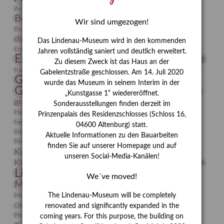
Bauhaus
Ausstellung „Vier Winde“
Berlin in den Zwanziger Jahren
Bernhard August von Lindenau
Bibliothek
Wir sind umgezogen!
Conrad Felixmüller
Burg Posterstein
Depot
Der Blaue Reiter
digitallabor
Entartete Kunst
Enteignung
Das Lindenau-Museum wird in den kommenden
estrusker
Erdmann Julius Dietrich
Erlebnisportal
Exlibris
Jahren vollständig saniert und deutlich erweitert.
Expressionismus
Fotografie
Florenz
Festrede
Zu diesem Zweck ist das Haus an der
Frauen in der Antike und heute
frauen
Gabelentzstraße geschlossen. Am 14. Juli 2020
Gerhard-Altenbourg-Preis
wurde das Museum in seinem Interim in der
Gerhard Altenbourg
Grafik
Gerhard Kurt Müller
„Kunstgasse 1“ wiedereröffnet.
grafische sammlung
griechische Mythologie
Sonderausstellungen finden derzeit im
Heldinnen
Hanns-Conon von der Gabelentz
Heinrich Kirchhoff
Prinzenpalais des Residenzschlosses (Schloss 16,
herman de vries
Humboldt
Insekten
04600 Altenburg) statt.
Integriertes Schädlingsmanagement
Italien
Jahresempfang
Jubiläum
Aktuelle Informationen zu den Bauarbeiten
Kunst
Kolosseum
Kooperationsausstellung
Korkmodelle
finden Sie auf unserer Homepage und auf
Kunstvermittlung
Kunstmuseum
Kunst von Kühl
unseren Social-Media-Kanälen!
Künstler
KUNSTWAND
Künstlerin
Kurs
Lehmbruck
Lindenau-Museum
Marstall
Messeakademie
We´ve moved!
Museumsgeschichte
Museumsnacht
Natur
Museumspädagogik
Mäzen
Napoleon
Neue Remise
The Lindenau-Museum will be completely
Objekt im Fokus
Paul Klee
Peter Schnürpel
Phelloplastik
Pohlhof
renovated and significantly expanded in the
Provenienzforschung
Provenienz
coming years. For this purpose, the building on