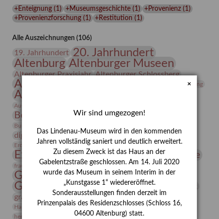
Lindenau-
+Enteignung
(
1
)
+Museumsgeschichte
(
1
)
+Provenienz
(
1
)
Museums
+Provenienzforschung
(
1
)
+Restitution
(
1
)
Alle Auszeichnungen (106)
20. Jahrhundert
19. Jahrhundert
Altenburg
Altenburger Museen
Altenburger Praxisjahr
Altenburger Schlossberg
Antike
Archäologie
Architektur
×
Archiv
Asta Gröting
Ausstellung
Ausstellung "Berliner Blätter"
Bauhaus
Ausstellung „Vier Winde“
Berlin in den Zwanziger Jahren
Wir sind umgezogen!
Bernhard August von Lindenau
Bibliothek
Conrad Felixmüller
Burg Posterstein
Depot
Der Blaue Reiter
Das Lindenau-Museum wird in den kommenden
digitallabor
Entartete Kunst
Enteignung
Jahren vollständig saniert und deutlich erweitert.
estrusker
Erdmann Julius Dietrich
Erlebnisportal
Exlibris
Zu diesem Zweck ist das Haus an der
Expressionismus
Fotografie
Florenz
Festrede
Gabelentzstraße geschlossen. Am 14. Juli 2020
Frauen in der Antike und heute
frauen
wurde das Museum in seinem Interim in der
Gerhard-Altenbourg-Preis
„Kunstgasse 1“ wiedereröffnet.
Gerhard Altenbourg
Grafik
Gerhard Kurt Müller
Sonderausstellungen finden derzeit im
grafische sammlung
griechische Mythologie
Prinzenpalais des Residenzschlosses (Schloss 16,
Heldinnen
Hanns-Conon von der Gabelentz
Heinrich Kirchhoff
04600 Altenburg) statt.
herman de vries
Humboldt
Insekten