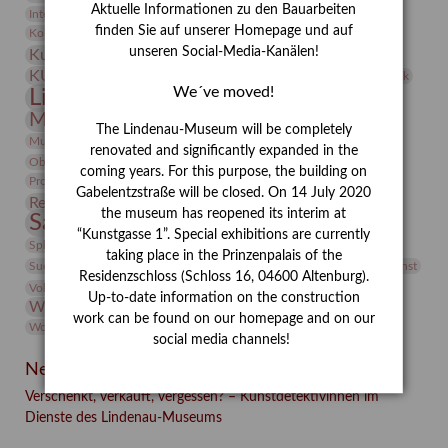
Aktuelle Informationen zu den Bauarbeiten
Integriertes Schädlingsmanagement
Italien
Jahresempfang
Jubiläum
Kunst
finden Sie auf unserer Homepage und auf
Kolosseum
Kooperationsausstellung
Korkmodelle
Kunstvermittlung
unseren Social-Media-Kanälen!
Kunstmuseum
Kunst von Kühl
Künstler
KUNSTWAND
Künstlerin
Kurs
Lehmbruck
We´ve moved!
Lindenau-Museum
Marstall
Messeakademie
Museumsgeschichte
Museumsnacht
The Lindenau-Museum will be completely
Natur
Museumspädagogik
Mäzen
Napoleon
Neue Remise
renovated and significantly expanded in the
Objekt im Fokus
Paul Klee
Peter Schnürpel
Phelloplastik
Pohlhof
coming years. For this purpose, the building on
Provenienzforschung
Provenienz
Gabelentzstraße will be closed. On 14 July 2020
Restaurierung
Restitution
Rudi Lesser
Ruth Wolf-Rehfeld
the museum has reopened its interim at
Sammlung
Samstagszeichner
Skulptur
Sonderausstellung
“Kunstgasse 1”. Special exhibitions are currently
studio
Studio Bildende Kunst
Sphinx
studioDIGITAL
taking place in the Prinzenpalais of the
Vermittlung
Suermondt-Ludwig-Museum
Video
Videokunst
Residenzschloss (Schloss 16, 04600 Altenburg).
Volontariat
Walter Rheiner
Weihnachten
Werefkin
Up-to-date information on the construction
Werkbetrachtung
Wissenschaft
Winter
Wolf and Dog
work can be found on our homepage and on our
Wolf und Hund
Zirkuswoche
social media channels!
Neueste Beiträge
Verschenkt, verkauft, vergessen? – Kunstdetektivinnen im
Dienste des Lindenau-Museums
Facebook
Twitter
E-mail
WhatsApp