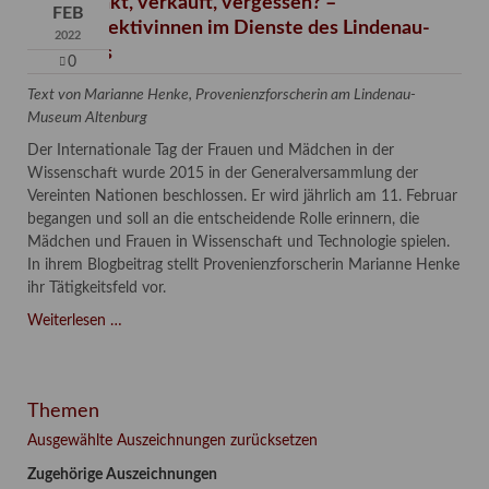
Verschenkt, verkauft, vergessen? –
FEB
Kunstdetektivinnen im Dienste des Lindenau-
2022
Museums
0
Text von Marianne Henke, Provenienzforscherin am Lindenau-
Museum Altenburg
Der Internationale Tag der Frauen und Mädchen in der
Wissenschaft wurde 2015 in der Generalversammlung der
Vereinten Nationen beschlossen. Er wird jährlich am 11. Februar
begangen und soll an die entscheidende Rolle erinnern, die
Mädchen und Frauen in Wissenschaft und Technologie spielen.
In ihrem Blogbeitrag stellt Provenienzforscherin Marianne Henke
ihr Tätigkeitsfeld vor.
Verschenkt,
Weiterlesen …
verkauft,
vergessen?
–
Themen
Kunstdetektivinnen
im
Ausgewählte Auszeichnungen zurücksetzen
Dienste
Zugehörige Auszeichnungen
des