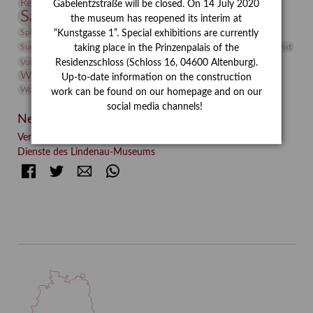
Restaurierung
Restitution
Rudi Lesser
Ruth Wolf-Rehfeld
Gabelentzstraße will be closed. On 14 July 2020
Sammlung
Samstagszeichner
Skulptur
Sonderausstellung
the museum has reopened its interim at
studio
Studio Bildende Kunst
Sphinx
studioDIGITAL
“Kunstgasse 1”. Special exhibitions are currently
Vermittlung
Suermondt-Ludwig-Museum
Video
Videokunst
taking place in the Prinzenpalais of the
Volontariat
Walter Rheiner
Weihnachten
Werefkin
Residenzschloss (Schloss 16, 04600 Altenburg).
Werkbetrachtung
Wissenschaft
Winter
Wolf and Dog
Up-to-date information on the construction
Wolf und Hund
Zirkuswoche
work can be found on our homepage and on our
social media channels!
Neueste Beiträge
Verschenkt, verkauft, vergessen? – Kunstdetektivinnen im
Dienste des Lindenau-Museums
Facebook
Twitter
E-mail
WhatsApp