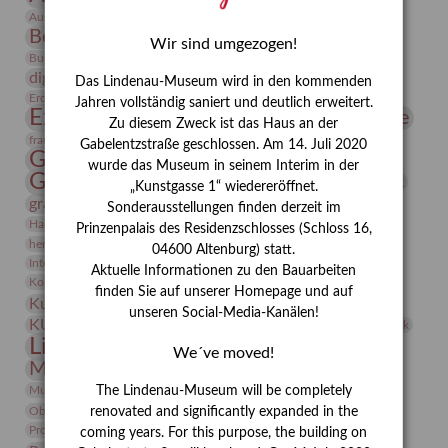
Bauhaus
Ausstellung „Vier Winde“
Berlin in den Zwanziger Jahren
Bernhard August von Lindenau
Bibliothek
Wir sind umgezogen!
Conrad Felixmüller
Burg Posterstein
Depot
Der Blaue Reiter
digitallabor
Entartete Kunst
Enteignung
Das Lindenau-Museum wird in den kommenden
estrusker
Erdmann Julius Dietrich
Erlebnisportal
Exlibris
Jahren vollständig saniert und deutlich erweitert.
Expressionismus
Fotografie
Florenz
Festrede
Zu diesem Zweck ist das Haus an der
Frauen in der Antike und heute
frauen
Gabelentzstraße geschlossen. Am 14. Juli 2020
Gerhard-Altenbourg-Preis
wurde das Museum in seinem Interim in der
Gerhard Altenbourg
Grafik
Gerhard Kurt Müller
„Kunstgasse 1“ wiedereröffnet.
grafische sammlung
griechische Mythologie
Sonderausstellungen finden derzeit im
Heldinnen
Hanns-Conon von der Gabelentz
Heinrich Kirchhoff
Prinzenpalais des Residenzschlosses (Schloss 16,
herman de vries
Humboldt
Insekten
04600 Altenburg) statt.
Integriertes Schädlingsmanagement
Italien
Jahresempfang
Jubiläum
Aktuelle Informationen zu den Bauarbeiten
Kunst
Kolosseum
Kooperationsausstellung
Korkmodelle
finden Sie auf unserer Homepage und auf
Kunstvermittlung
Kunstmuseum
Kunst von Kühl
unseren Social-Media-Kanälen!
Künstler
KUNSTWAND
Künstlerin
Kurs
Lehmbruck
Lindenau-Museum
Marstall
Messeakademie
We´ve moved!
Museumsgeschichte
Museumsnacht
Natur
Museumspädagogik
Mäzen
Napoleon
Neue Remise
The Lindenau-Museum will be completely
Objekt im Fokus
Paul Klee
Peter Schnürpel
Phelloplastik
Pohlhof
renovated and significantly expanded in the
Provenienzforschung
Provenienz
coming years. For this purpose, the building on