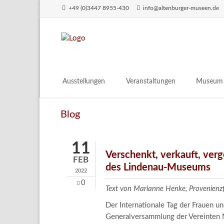
+49 (0)3447 8955-430
info@altenburger-museen.de
SUCHEN
Ausstellungen
Veranstaltungen
Museum
Vorschau
Über das
Blog
Aktuell
Aktuelles
Archiv
Besuch
11
Digitales
Verschenkt, verkauft, ver
FEB
des Lindenau-Museums
Team
2022
Praktikum
0
Text von Marianne Henke, Provenien
Engageme
Der Internationale Tag der Frauen 
Publikati
Generalversammlung der Vereinten N