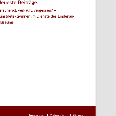
eueste Beiträge
erschenkt, verkauft, vergessen? –
unstdetektivinnen im Dienste des Lindenau-
useums
Facebook
Twitter
E-mail
WhatsApp
Navigation
Impressum
Datenschutz
Sitemap