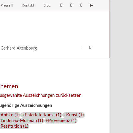
Presse
Kontakt
Blog
avigation
berspringen
Navigation
überspringen
Gerhard Altenbourg
Themen
usgewählte Auszeichnungen zurücksetzen
ugehörige Auszeichnungen
+Antike
(
1
)
+Entartete Kunst
(
1
)
+Kunst
(
1
)
+Lindenau-Museum
(
1
)
+Provenienz
(
1
)
Restitution
(
1
)