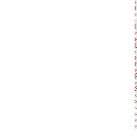
H
I
J
K
M
P
R
S
S
V
W
W