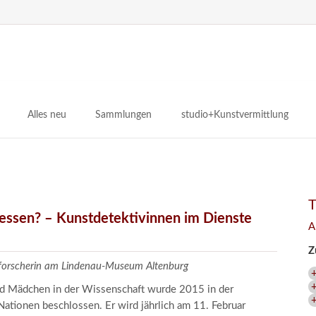
N
ü
Alles neu
Sammlungen
studio+Kunstvermittlung
 Museum
Planungsstände
Antikensammlungen
studio
Lindenau21PLUS
Frühe italienische Malerei
studioAngebote
Digitalisierung
bellissimo.digital
studioTeam
Provenienzforschung
Malerei 17.–19. Jh.
Angebote für Erwachsene
gessen? – Kunstdetektivinnen im Dienste
A
Kulturelle Vermittlung
Deutsche Malerei 20./21. Jh.
Angebote für Kitas
Z
Länderübergreifende kulturtouristische Ziele
 / Praxisprojekt
Grafische Sammlung
Angebote für Schulen
zforscherin am Lindenau-Museum Altenburg
nt
Kunstbibliothek
und Mädchen in der Wissenschaft wurde 2015 in der
+
onen
Restaurierung
ationen beschlossen. Er wird jährlich am 11. Februar