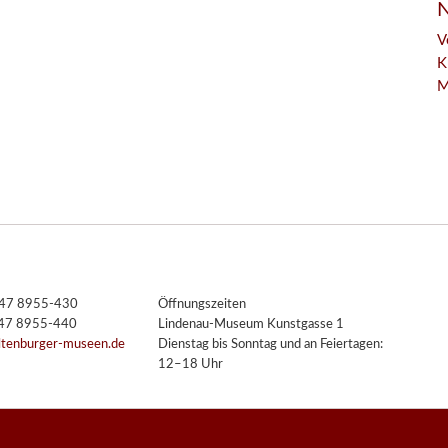
N
V
K
M
3447 8955-430
Öffnungszeiten
447 8955-440
Lindenau-Museum Kunstgasse 1
ltenburger-museen.de
Dienstag bis Sonntag und an Feiertagen:
12–18 Uhr