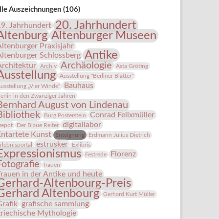
lle Auszeichnungen (106)
20. Jahrhundert
19. Jahrhundert
Altenburg
Altenburger Museen
Altenburger Praxisjahr
Antike
Altenburger Schlossberg
Archäologie
Architektur
Archiv
Asta Gröting
Ausstellung
Ausstellung "Berliner Blätter"
Bauhaus
usstellung „Vier Winde“
erlin in den Zwanziger Jahren
Bernhard August von Lindenau
Bibliothek
Conrad Felixmüller
Burg Posterstein
digitallabor
epot
Der Blaue Reiter
Entartete Kunst
Enteignung
Erdmann Julius Dietrich
estrusker
rlebnisportal
Exlibris
Expressionismus
Florenz
Festrede
Fotografie
frauen
Frauen in der Antike und heute
Gerhard-Altenbourg-Preis
Gerhard Altenbourg
Gerhard Kurt Müller
Grafik
grafische sammlung
griechische Mythologie