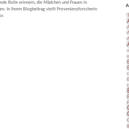
nde Rolle erinnern, die Mädchen und Frauen in
 Publikationen
Forschung
A
n. In ihrem Blogbeitrag stellt Provenienzforscherin
skataloge & Editionen
or.
erzeichnis
ten
r
ng
A
B
D
E