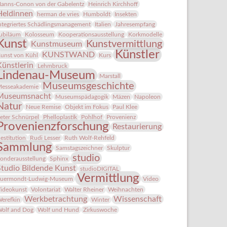
anns-Conon von der Gabelentz
Heinrich Kirchhoff
Heldinnen
herman de vries
Humboldt
Insekten
ntegriertes Schädlingsmanagement
Italien
Jahresempfang
ubiläum
Kolosseum
Kooperationsausstellung
Korkmodelle
Kunst
Kunstvermittlung
Kunstmuseum
Künstler
KUNSTWAND
unst von Kühl
Kurs
Künstlerin
Lehmbruck
Lindenau-Museum
Marstall
Museumsgeschichte
esseakademie
Museumsnacht
Museumspädagogik
Mäzen
Napoleon
Natur
Neue Remise
Objekt im Fokus
Paul Klee
eter Schnürpel
Phelloplastik
Pohlhof
Provenienz
Provenienzforschung
Restaurierung
estitution
Rudi Lesser
Ruth Wolf-Rehfeld
Sammlung
Samstagszeichner
Skulptur
studio
onderausstellung
Sphinx
Studio Bildende Kunst
studioDIGITAL
Vermittlung
uermondt-Ludwig-Museum
Video
ideokunst
Volontariat
Walter Rheiner
Weihnachten
Werkbetrachtung
Wissenschaft
erefkin
Winter
olf and Dog
Wolf und Hund
Zirkuswoche