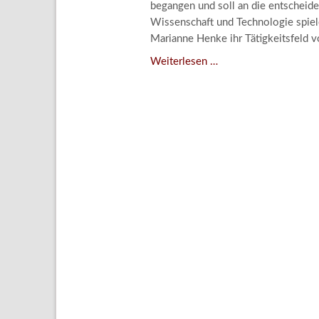
begangen und soll an die entscheide
Aktuelle
Wissenschaft und Technologie spiele
Bestand
Marianne Henke ihr Tätigkeitsfeld v
Gesamtv
Verschenkt,
Weiterlesen …
verkauft,
Grußkar
vergessen?
Kalende
–
Bestellu
Kunstdetektivinnen
im
Dienste
des
Lindenau-
Museums