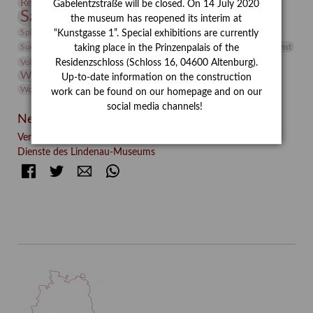
Restaurierung
Restitution
Rudi Lesser
Ruth Wolf-Rehfeld
Gabelentzstraße will be closed. On 14 July 2020
Sammlung
Samstagszeichner
Skulptur
Sonderausstellung
the museum has reopened its interim at
studio
Studio Bildende Kunst
Sphinx
studioDIGITAL
“Kunstgasse 1”. Special exhibitions are currently
Vermittlung
Suermondt-Ludwig-Museum
Video
Videokunst
taking place in the Prinzenpalais of the
Volontariat
Walter Rheiner
Weihnachten
Werefkin
Residenzschloss (Schloss 16, 04600 Altenburg).
Werkbetrachtung
Wissenschaft
Winter
Wolf and Dog
Up-to-date information on the construction
Wolf und Hund
Zirkuswoche
work can be found on our homepage and on our
social media channels!
Neueste Beiträge
Verschenkt, verkauft, vergessen? – Kunstdetektivinnen im
Dienste des Lindenau-Museums
Facebook
Twitter
E-mail
WhatsApp