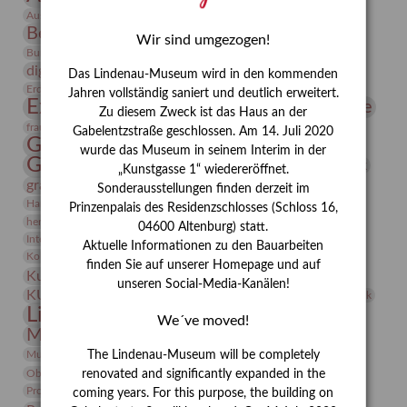
Bauhaus
Ausstellung „Vier Winde“
Berlin in den Zwanziger Jahren
Bernhard August von Lindenau
Bibliothek
Wir sind umgezogen!
Conrad Felixmüller
Burg Posterstein
Depot
Der Blaue Reiter
digitallabor
Entartete Kunst
Enteignung
Das Lindenau-Museum wird in den kommenden
estrusker
Erdmann Julius Dietrich
Erlebnisportal
Exlibris
Jahren vollständig saniert und deutlich erweitert.
Expressionismus
Fotografie
Florenz
Festrede
Zu diesem Zweck ist das Haus an der
Frauen in der Antike und heute
frauen
Gabelentzstraße geschlossen. Am 14. Juli 2020
Gerhard-Altenbourg-Preis
wurde das Museum in seinem Interim in der
Gerhard Altenbourg
Grafik
Gerhard Kurt Müller
„Kunstgasse 1“ wiedereröffnet.
grafische sammlung
griechische Mythologie
Sonderausstellungen finden derzeit im
Heldinnen
Hanns-Conon von der Gabelentz
Heinrich Kirchhoff
Prinzenpalais des Residenzschlosses (Schloss 16,
herman de vries
Humboldt
Insekten
04600 Altenburg) statt.
Integriertes Schädlingsmanagement
Italien
Jahresempfang
Jubiläum
Aktuelle Informationen zu den Bauarbeiten
Kunst
Kolosseum
Kooperationsausstellung
Korkmodelle
finden Sie auf unserer Homepage und auf
Kunstvermittlung
Kunstmuseum
Kunst von Kühl
unseren Social-Media-Kanälen!
Künstler
KUNSTWAND
Künstlerin
Kurs
Lehmbruck
Lindenau-Museum
Marstall
Messeakademie
We´ve moved!
Museumsgeschichte
Museumsnacht
Natur
Museumspädagogik
Mäzen
Napoleon
Neue Remise
The Lindenau-Museum will be completely
Objekt im Fokus
Paul Klee
Peter Schnürpel
Phelloplastik
Pohlhof
renovated and significantly expanded in the
Provenienzforschung
Provenienz
coming years. For this purpose, the building on